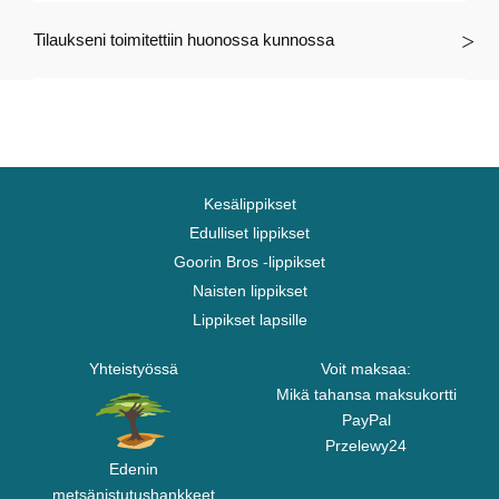
Tilaukseni toimitettiin huonossa kunnossa
Kesälippikset
Edulliset lippikset
Goorin Bros -lippikset
Naisten lippikset
Lippikset lapsille
Yhteistyössä
Voit maksaa:
Mikä tahansa maksukortti
PayPal
Przelewy24
Edenin
metsänistutushankkeet