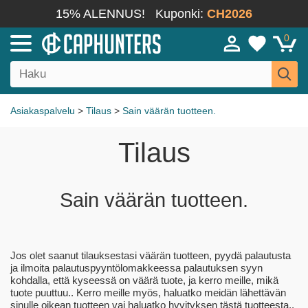
15% ALENNUS!
Kuponki:
CH2026
0
Asiakaspalvelu
>
Tilaus
>
Sain väärän tuotteen.
Tilaus
Sain väärän tuotteen.
Jos olet saanut tilauksestasi väärän tuotteen, pyydä palautusta
ja ilmoita palautuspyyntölomakkeessa palautuksen syyn
kohdalla, että kyseessä on väärä tuote, ja kerro meille, mikä
tuote puuttuu.. Kerro meille myös, haluatko meidän lähettävän
sinulle oikean tuotteen vai haluatko hyvityksen tästä tuotteesta..