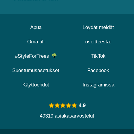
Apua
Löydät meidät
Oma tili
osoitteesta:
#StyleForTrees
TikTok
Suostumusasetukset
Facebook
Käyttöehdot
Instagramissa
4.9
49319 asiakasarvostelut