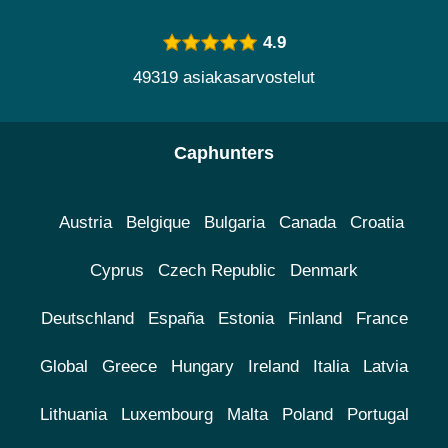
4.9
49319 asiakasarvostelut
Caphunters
Austria
Belgique
Bulgaria
Canada
Croatia
Cyprus
Czech Republic
Denmark
Deutschland
España
Estonia
Finland
France
Global
Greece
Hungary
Ireland
Italia
Latvia
Lithuania
Luxembourg
Malta
Poland
Portugal