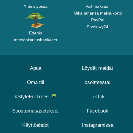
Yhteistyössä
Voit maksaa:
Mikä tahansa maksukortti
PayPal
Przelewy24
Edenin
metsänistutushankkeet
Apua
Löydät meidät
Oma tili
osoitteesta:
#StyleForTrees
TikTok
Suostumusasetukset
Facebook
Käyttöehdot
Instagramissa