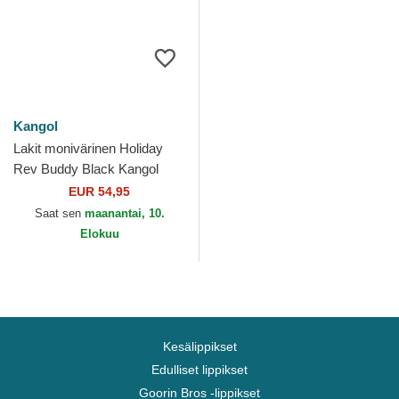
Kangol
Lakit monivärinen Holiday
Rev Buddy Black Kangol
EUR 54,95
Saat sen
maanantai, 10.
Elokuu
Kesälippikset
Edulliset lippikset
Goorin Bros -lippikset