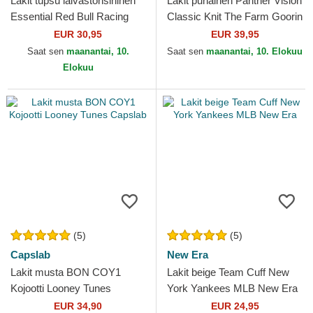
Lakit tupsu laivastonsininen
Lakit punainen Panther Vision
Essential Red Bull Racing
Classic Knit The Farm Goorin
Formula 1 New Era
Bros.
EUR 30,95
EUR 39,95
Saat sen
maanantai, 10.
Saat sen
maanantai, 10. Elokuu
Elokuu
(5)
(5)
Capslab
New Era
Lakit musta BON COY1
Lakit beige Team Cuff New
Kojootti Looney Tunes
York Yankees MLB New Era
Capslab
EUR 34,90
EUR 24,95