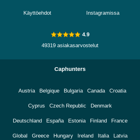
Käyttöehdot
Instagramissa
4.9
49319 asiakasarvostelut
Caphunters
Austria
Belgique
Bulgaria
Canada
Croatia
Cyprus
Czech Republic
Denmark
Deutschland
España
Estonia
Finland
France
Global
Greece
Hungary
Ireland
Italia
Latvia