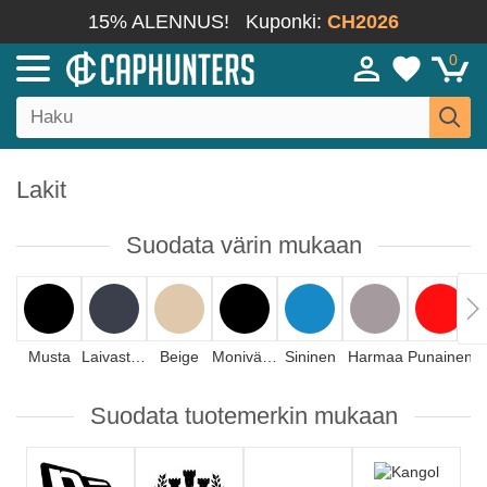
15% ALENNUS!
Kuponki:
CH2026
0
Lakit
Suodata värin mukaan
Musta
Laivastonsininen
Beige
Monivärinen
Sininen
Harmaa
Punainen
Suodata tuotemerkin mukaan