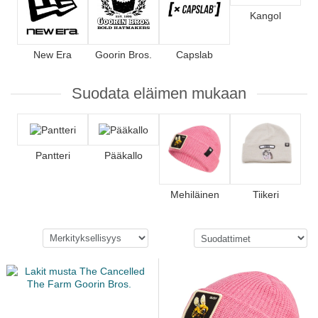
Kangol
New Era
Goorin Bros.
Capslab
Suodata eläimen mukaan
Pantteri
Pääkallo
Mehiläinen
Tiikeri