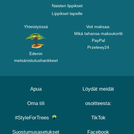
Naisten lippikset
Lippikset lapsille
Yhteistyössä
Voit maksaa:
Mikä tahansa maksukortti
PayPal
Przelewy24
Edenin
metsänistutushankkeet
Apua
Löydät meidät
Oma tili
osoitteesta:
#StyleForTrees
TikTok
Suostumusasetukset
Facebook