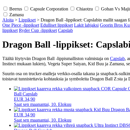
Beerus
Capsule Corporation
Chiaotzu
Gohan Vs Maj
Zamasu
Aloita
>
Lippikset
>
Dragon Ball -lippikset: Capslabin mallit saagan f
One Piece -lippikset
Edulliset lippikset
Lakit lahjaksi
Goorin Bros Kuk
lippikset
Ryder Cup -lippikset
Capslab
Dragon Ball -lippikset: Capslabi
Täältä löytyvän Dragon Ball -lippismalliston valmistaja on
Capslab
, 
Instinct mukaan lukien), Vegeta Super Saiyan, Kid Buu ja Zamasu, sekä 
Suurin osa on trucker-malleja verkko-osalla takana ja snapback-sulkimel
toistavat tunnistettavia kohtauksia ja symboleita Dragon Ball Z:sta ja 
Ball Capslab
EUR 34,90
Saat sen
maanantai, 10. Elokuu
EUR 34,90
Saat sen
maanantai, 10. Elokuu