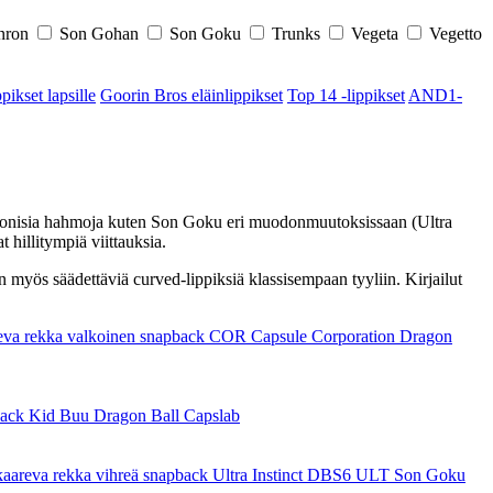
nron
Son Gohan
Son Goku
Trunks
Vegeta
Vegetto
pikset lapsille
Goorin Bros eläinlippikset
Top 14 -lippikset
AND1-
ää ikonisia hahmoja kuten Son Goku eri muodonmuutoksissaan (Ultra
 hillitympiä viittauksia.
on myös säädettäviä curved-lippiksiä klassisempaan tyyliin. Kirjailut
reva rekka valkoinen snapback COR Capsule Corporation Dragon
back Kid Buu Dragon Ball Capslab
 kaareva rekka vihreä snapback Ultra Instinct DBS6 ULT Son Goku