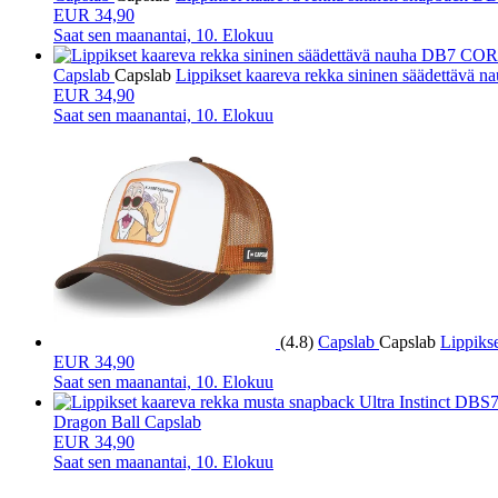
EUR 34,90
Saat sen
maanantai, 10. Elokuu
Capslab
Capslab
Lippikset kaareva rekka sininen säädettävä
EUR 34,90
Saat sen
maanantai, 10. Elokuu
(4.8)
Capslab
Capslab
Lippiks
EUR 34,90
Saat sen
maanantai, 10. Elokuu
Dragon Ball Capslab
EUR 34,90
Saat sen
maanantai, 10. Elokuu