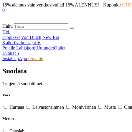
15% alennus vain verkkosivuilta!
15% ALENNUS!
Kuponki:
CH2
0
Haku
Hei.
Lippikset
Von Dutch
New Era
Kaikki valmistajat
▼
Pojalle
Lahjakortit
Uutuudet
Outlet
Luokat
▼
InstaCap
Apu
Oma tili
Suodata
Tyhjennä suodattimet
Väri
Harmaa
Laivastonsininen
Monivärinen
Musta
Ora
Merkit
Capslab