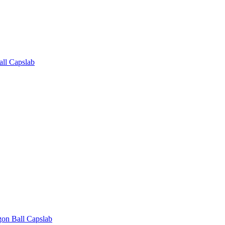
ll Capslab
on Ball Capslab