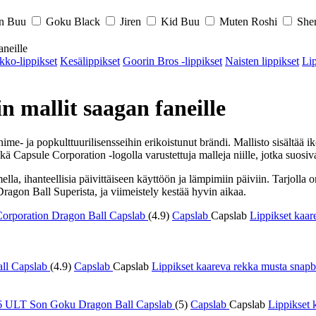
in Buu
Goku Black
Jiren
Kid Buu
Muten Roshi
She
aneille
ko-lippikset
Kesälippikset
Goorin Bros -lippikset
Naisten lippikset
Lip
n mallit saagan faneille
anime- ja popkulttuurilisensseihin erikoistunut brändi. Mallisto sisält
Capsule Corporation -logolla varustettuja malleja niille, jotka suosivat
la, ihanteellisia päivittäiseen käyttöön ja lämpimiin päiviin. Tarjolla 
Dragon Ball Superista, ja viimeistely kestää hyvin aikaa.
(4.9)
Capslab
Capslab
Lippikset kaa
(4.9)
Capslab
Capslab
Lippikset kaareva rekka musta snap
(5)
Capslab
Capslab
Lippikset