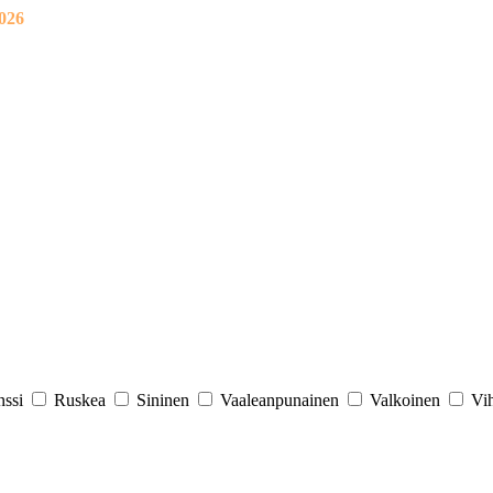
026
nssi
Ruskea
Sininen
Vaaleanpunainen
Valkoinen
Vi