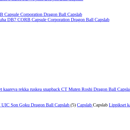
 nauha DB7 CORB Capsule Corporation Dragon Ball Capslab
et kaareva rekka ruskea snapback CT Muten Roshi Dragon Ball Capsl
(5)
Capslab
Capslab
Lippikset 