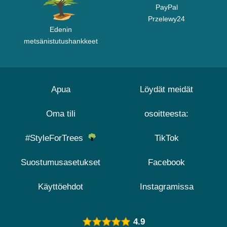
PayPal
Przelewy24
Edenin
metsänistutushankkeet
Apua
Löydät meidät
Oma tili
osoitteesta:
#StyleForTrees
TikTok
Suostumusasetukset
Facebook
Käyttöehdot
Instagramissa
4.9