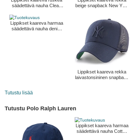
säädettävä nauha Clean
beige snapback New York
Up Base Runner Mini New
Yankees MLB 47 Brand
York Yankees MLB 47
Brand
Lippikset kaareva harmaa
säädettävä nauha denim
New York Yankees MLB
47 Brand
Lippikset kaareva rekka
laivastonsininen snapback
New York Yankees MLB
47 Brand
Tutustu lisää
Tutustu Polo Ralph Lauren
Lippikset kaareva harmaa
säädettävä nauha Cotton
Chino Classic Sport Polo