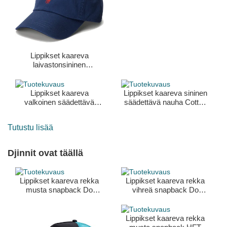
Ralph Lauren
Lippikset kaareva
laivastonsininen
säädettävä nauha Cotton
Chino Classic Sport Polo
Ralph Lauren
Lippikset kaareva
Lippikset kaareva sininen
valkoinen säädettävä
säädettävä nauha Cotton
nauha Cotton Chino
Chino Classic Sport Polo
Classic Sport Polo Ralph
Ralph Lauren
Tutustu lisää
Lauren
Djinnit ovat täällä
Lippikset kaareva rekka
Lippikset kaareva rekka
musta snapback Do
vihreä snapback Do
Nothing Club HFT DNC
Nothing Club HFT DNC
Sloth Djinns
30th Djinns
Lippikset kaareva rekka