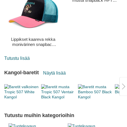
musta snapback HFT
Rose Kraken Djinns
Lippikset kaareva rekka
monivärinen snapback
HFT DNC Flamingo
Djinns
Tutustu lisää
Kangol-baretit
Näytä lisää
Tutustu muihin kategorioihin