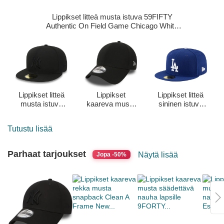
Lippikset litteä musta istuva 59FIFTY
Authentic On Field Game Chicago White
Sox MLB New Era
Lippikset litteä
Lippikset
Lippikset litteä
musta istuva
kaareva musta
sininen istuva
59FIFTY Black
istuva
59FIFTY
on Black New
39THIRTY
Authentic On
Tutustu lisää
York Yankees
Basic Flag New
Field Game Los
MLB New Era
Era
Angeles
Dodgers MLB
Parhaat tarjoukset
Näytä lisää
Jopa -50%
New Era