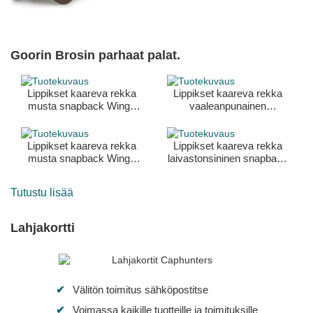
Goorin Brosin parhaat palat.
Lippikset kaareva rekka
Lippikset kaareva rekka
musta snapback Wings
vaaleanpunainen
Forever The Farm Goorin
snapback Bae
Bros.
Monochrome The Farm
Goorin Bros.
Lippikset kaareva rekka
Lippikset kaareva rekka
musta snapback Wings
laivastonsininen snapback
Free The Farm Goorin
All American Rooster The
Bros.
Farm Goorin Bros.
Tutustu lisää
Lahjakortti
Välitön toimitus sähköpostitse
Voimassa kaikille tuotteille ja toimituksille