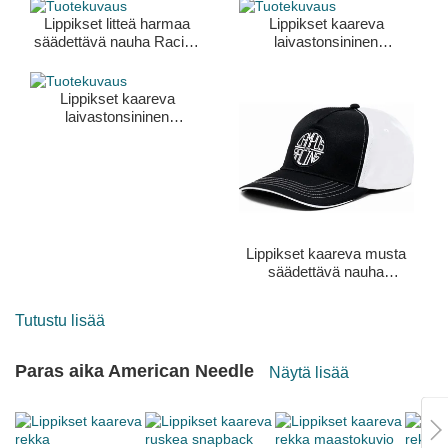
Lippikset litteä harmaa
Lippikset kaareva
säädettävä nauha Racing
laivastonsininen
14 Kimoa
säädettävä nauha Racing
14 Kimoa
Lippikset kaareva
laivastonsininen
säädettävä nauha Minimal
Kimoa
Lippikset kaareva musta
säädettävä nauha
Campos Racing 1998
Kimoa
Tutustu lisää
Paras aika American Needle
Näytä lisää