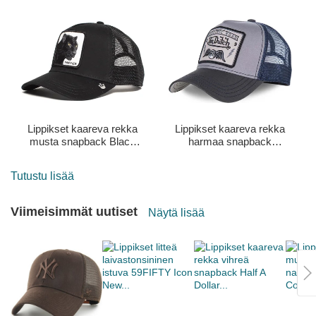
New Era
Lippikset kaareva rekka
Lippikset kaareva rekka
musta snapback Black
harmaa snapback
Panther The Farm Goorin
SQUARE3B Von Dutch
Bros.
Tutustu lisää
Viimeisimmät uutiset
Näytä lisää