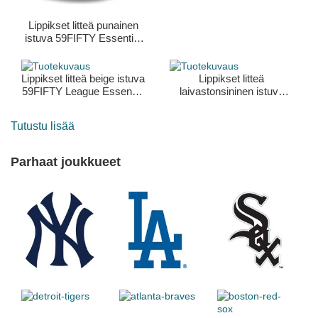
Lippikset litteä punainen
istuva 59FIFTY Essential
Los Angeles Dodgers
MLB New Era
Lippikset litteä beige istuva
Lippikset litteä
59FIFTY League Essential
laivastonsininen istuva
New York Yankees MLB
59FIFTY AC Perf New
New Era
York Yankees MLB New
Tutustu lisää
Era
Parhaat joukkueet