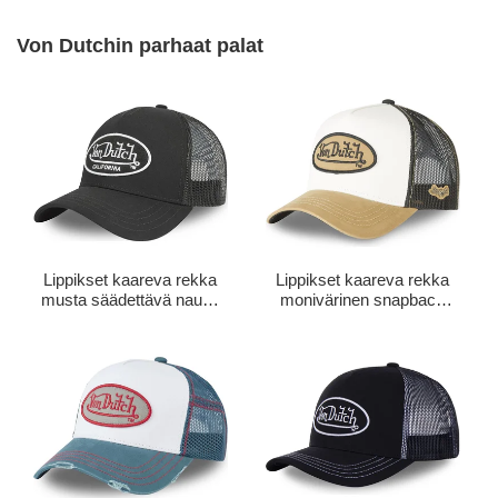
Von Dutchin parhaat palat
Lippikset kaareva rekka
Lippikset kaareva rekka
musta säädettävä nauha
monivärinen snapback
LOFB 5 Von Dutch
CLA Von Dutch