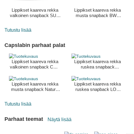
Lippikset kaareva rekka
Lippikset kaareva rekka
valkoinen snapback SUM
musta snapback BWB
Von Dutch
Von Dutch
Tutustu lisää
Capslabin parhaat palat
Lippikset kaareva rekka
Lippikset kaareva rekka
valkoinen snapback COR
ruskea snapback
Capsule Corporation
Tasmanian piru Looney
Dragon Ball Capslab
Tunes Capslab
Lippikset kaareva rekka
Lippikset kaareva rekka
musta snapback Natural
ruskea snapback LOO
Mystik MYS Leijona Pedot
COY1 Kojootti Looney
Capslab
Tunes Capslab
Tutustu lisää
Parhaat teemat
Näytä lisää