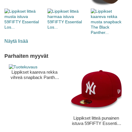
Näytä lisää
Parhaiten myyvät
Lippikset kaareva rekka
vihreä snapback Panther
The Farm Goorin Bros.
Lippikset litteä punainen
istuva 59FIFTY Essential
New York Yankees MLB