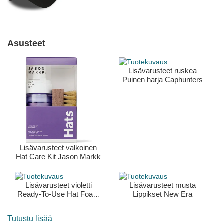
Asusteet
Lisävarusteet ruskea
Puinen harja Caphunters
Lisävarusteet valkoinen
Hat Care Kit Jason Markk
Lisävarusteet violetti
Lisävarusteet musta
Ready-To-Use Hat Foam
Lippikset New Era
207ml / 7oz Jason Markk
Tutustu lisää