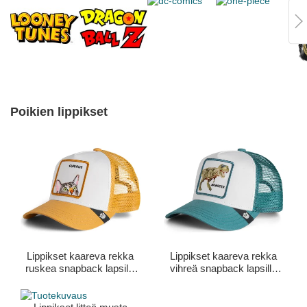
Poikien lippikset
Lippikset kaareva rekka
Lippikset kaareva rekka
ruskea snapback lapsille
vihreä snapback lapsille
Curious Cat Mini The
Sea Monster The Farm
Farm Goorin Bros.
Goorin Bros.