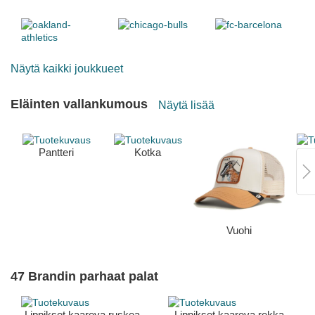
Näytä kaikki joukkueet
Eläinten vallankumous
Näytä lisää
Pantteri
Kotka
Vuohi
47 Brandin parhaat palat
Lippikset kaareva ruskea
Lippikset kaareva rekka