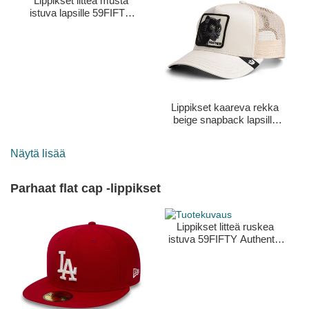
Lippikset litteä musta
istuva lapsille 59FIFTY
New York Yankees MLB
New Era
Lippikset kaareva rekka
beige snapback lapsille
Panther Mini The Farm
Goorin Bros.
Näytä lisää
Parhaat flat cap -lippikset
Lippikset litteä ruskea
istuva 59FIFTY Authentic
On Field San Diego
Padres MLB New Era