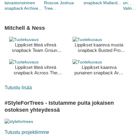
Mitchell & Ness
Lippikset litteä vihreä
Lippikset kaareva musta
snapback Team Ground
snapback Busted Pro
2.0 Boston Celtics NBA
Detroit Red Wings NHL
Mitchell & Ness
Mitchell & Ness
Lippikset litteä vihreä
Lippikset kaareva
snapback Across The
punainen snapback Arch
Board Boston Celtics NBA
Stamp Pro Chicago Bulls
Mitchell & Ness
NBA Mitchell & Ness
Tutustu lisää
#StyleForTrees - Istutamme puita jokaisen
ostoksen yhteydessä
Tutustu projektiimme