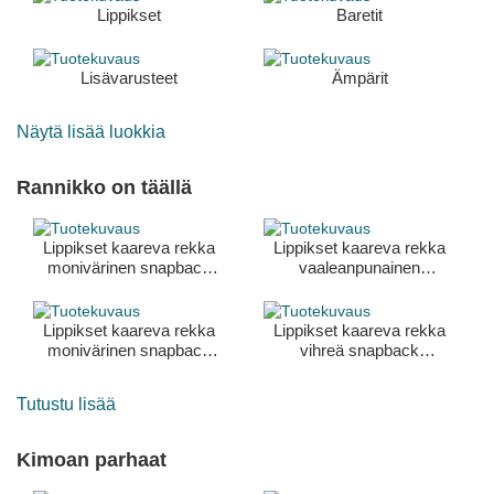
Lippikset
Baretit
Lisävarusteet
Ämpärit
Näytä lisää luokkia
Rannikko on täällä
Lippikset kaareva rekka
Lippikset kaareva rekka
monivärinen snapback
vaaleanpunainen
Surf And Smile HFT
snapback Club Morocco
Coastal
HFT Coastal
Lippikset kaareva rekka
Lippikset kaareva rekka
monivärinen snapback
vihreä snapback
Celebrate Naked HFT
Fukushima HFT Coastal
Coastal
Tutustu lisää
Kimoan parhaat