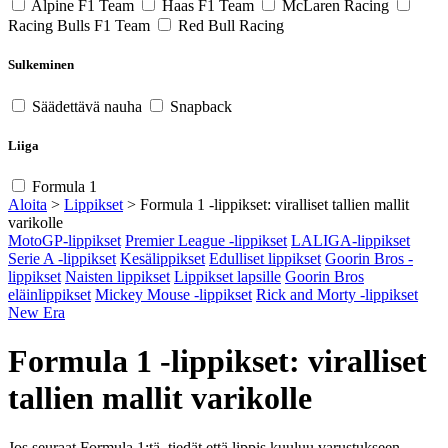
Alpine F1 Team
Haas F1 Team
McLaren Racing
Racing Bulls F1 Team
Red Bull Racing
Sulkeminen
Säädettävä nauha
Snapback
Liiga
Formula 1
Aloita
>
Lippikset
>
Formula 1 -lippikset: viralliset tallien mallit
varikolle
MotoGP-lippikset
Premier League -lippikset
LALIGA-lippikset
Serie A -lippikset
Kesälippikset
Edulliset lippikset
Goorin Bros -
lippikset
Naisten lippikset
Lippikset lapsille
Goorin Bros
eläinlippikset
Mickey Mouse -lippikset
Rick and Morty -lippikset
New Era
Formula 1 -lippikset: viralliset
tallien mallit varikolle
Jos seuraat Formula 1:tä, tiedät että lippis kuuluu varustukseen.