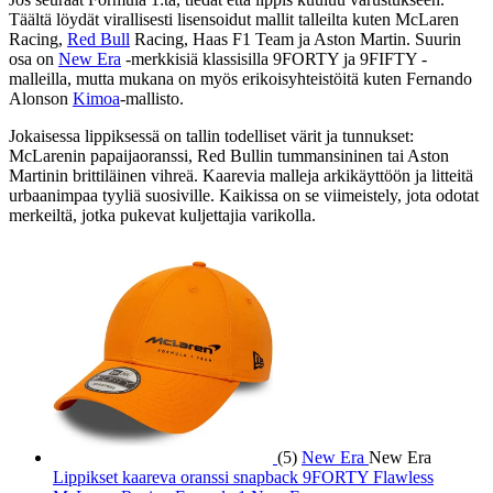
Täältä löydät virallisesti lisensoidut mallit talleilta kuten McLaren
Racing,
Red Bull
Racing, Haas F1 Team ja Aston Martin. Suurin
osa on
New Era
-merkkisiä klassisilla 9FORTY ja 9FIFTY -
malleilla, mutta mukana on myös erikoisyhteistöitä kuten Fernando
Alonson
Kimoa
-mallisto.
Jokaisessa lippiksessä on tallin todelliset värit ja tunnukset:
McLarenin papaijaoranssi, Red Bullin tummansininen tai Aston
Martinin brittiläinen vihreä. Kaarevia malleja arkikäyttöön ja litteitä
urbaanimpaa tyyliä suosiville. Kaikissa on se viimeistely, jota odotat
merkeiltä, jotka pukevat kuljettajia varikolla.
(5)
New Era
New Era
Lippikset kaareva oranssi snapback 9FORTY Flawless