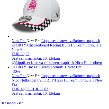
New Era
New Era
Lippikset kaareva valkoinen snapback
9FORTY Checkerboard Racing Bulls F1 Team Formula 1
New Era
EUR 39,95
Saat sen
maanantai, 10. Elokuu
-30%
New Era
New Era
Lippikset kaareva valkoinen snapback
Nico Hulkenberg 9FORTY Haas F1 Team Formula 1 New
Era
EUR
46,95
EUR 32,87
Saat sen
maanantai, 10. Elokuu
Kesälippikset