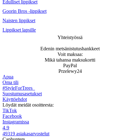
Edulliset lippikset
Goorin Bros -lippikset
Naisten lippikset
Lippikset lapsille
Yhteistyössä
Edenin metsänistutushankkeet
Voit maksaa:
Mikä tahansa maksukortti
PayPal
Przelewy24
Apua
Oma tili
#StyleForTrees
Suostumusasetukset
Käyttöehdot
Löydät meidät osoitteesta:
TikTok
Facebook
Instagramissa
4.9
49319 asiakasarvostelut
Caphunters