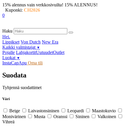
15% alennus vain verkkosivuilta!
15% ALENNUS!
Kuponki:
CH2026
0
Haku
Hei.
Lippikset
Von Dutch
New Era
Kaikki valmistajat
▼
Pojalle
Lahjakortit
Uutuudet
Outlet
Luokat
▼
InstaCap
Apu
Oma tili
Suodata
Tyhjennä suodattimet
Väri
Beige
Laivastonsininen
Leopardi
Maastokuvio
Monivärinen
Musta
Oranssi
Sininen
Valkoinen
Vihreä