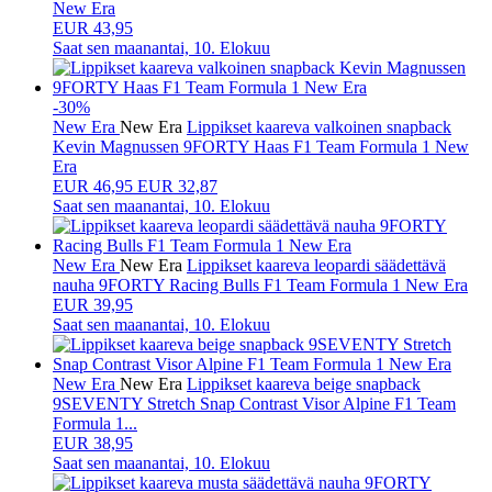
New Era
EUR 43,95
Saat sen
maanantai, 10. Elokuu
-30%
New Era
New Era
Lippikset kaareva valkoinen snapback
Kevin Magnussen 9FORTY Haas F1 Team Formula 1 New
Era
EUR
46,95
EUR 32,87
Saat sen
maanantai, 10. Elokuu
New Era
New Era
Lippikset kaareva leopardi säädettävä
nauha 9FORTY Racing Bulls F1 Team Formula 1 New Era
EUR 39,95
Saat sen
maanantai, 10. Elokuu
New Era
New Era
Lippikset kaareva beige snapback
9SEVENTY Stretch Snap Contrast Visor Alpine F1 Team
Formula 1...
EUR 38,95
Saat sen
maanantai, 10. Elokuu