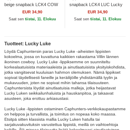
beige snapback LCK4 COW
snapback LCK4 LUC Lucky
Lucky Luke Capslab
Luke Capslab
EUR 34,90
EUR 34,90
Saat sen
tiistai, 11. Elokuu
Saat sen
tiistai, 11. Elokuu
Tuotteet: Lucky Luke
Löydä Caphuntersin paras Lucky Luke -aiheisten lippisten
kokoelma, jossa on kuvattuna kaikkien rakastama Villin lännen
ikoninen cowboy. Lucky Luke -lippiksemme on suunniteltu
korkealaatuisista materiaaleista ja ainutlaatuisista yksityiskohdista,
jotka vangitsevat kuuluisan hahmon olemuksen. Nämä lippikset
sopivat täydellisesti faneille ja keräilijöille yhdistämällä tyylin ja
mukavuuden, joten ne sopivat mihin tahansa tilaisuuteen.
Caphuntersista löydät ainutlaatuisia malleja, jotka heijastavat
Lucky Luken seikkailunhaluista ja hauskanpitoa, ja takaavat
asusteen, joka erottuu arkiasustasi.
Lucky Luke -lippisten ostaminen Caphunters-verkkokaupastamme
on helppoa ja turvallista, ja toimitus on nopeaa koko maassa.
Etsitpä sitten klassista mallia Lucky Luken hatulla tai
sarjakuvakuvituksin varustettua lippistä, meillä on vaihtoehtoja
kaikille. Älä missaa tilaisuutta lisätä kokoelmaasi ainutlaatuinen