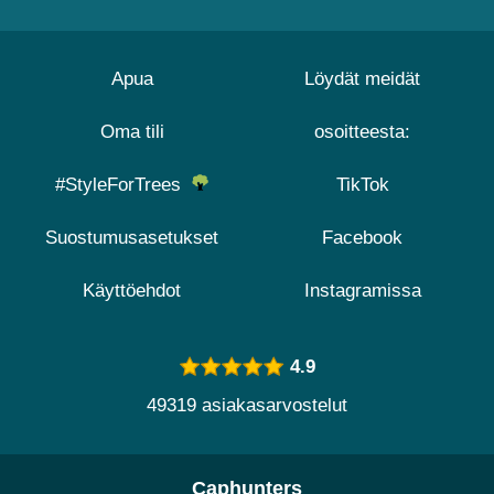
Apua
Löydät meidät
Oma tili
osoitteesta:
#StyleForTrees
TikTok
Suostumusasetukset
Facebook
Käyttöehdot
Instagramissa
4.9
49319 asiakasarvostelut
Caphunters