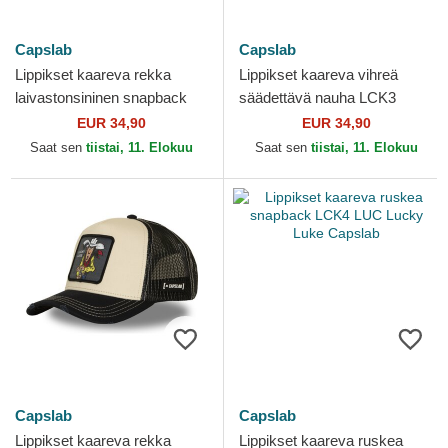
Capslab
Capslab
Lippikset kaareva rekka
Lippikset kaareva vihreä
laivastonsininen snapback
säädettävä nauha LCK3
LCK3 JOEB Joe Dalton
HEAB Lucky Luke Capslab
EUR 34,90
EUR 34,90
Lucky Luke Capslab
Saat sen
tiistai, 11. Elokuu
Saat sen
tiistai, 11. Elokuu
Capslab
Capslab
Lippikset kaareva rekka
Lippikset kaareva ruskea