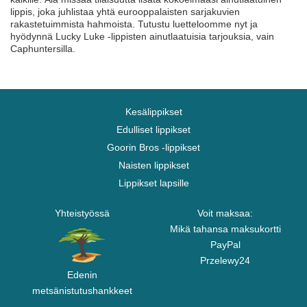
lippis, joka juhlistaa yhtä eurooppalaisten sarjakuvien
rakastetuimmista hahmoista. Tutustu luetteloomme nyt ja
hyödynnä Lucky Luke -lippisten ainutlaatuisia tarjouksia, vain
Caphuntersilla.
Kesälippikset
Edulliset lippikset
Goorin Bros -lippikset
Naisten lippikset
Lippikset lapsille
Yhteistyössä
Voit maksaa:
Mikä tahansa maksukortti
PayPal
Przelewy24
Edenin
metsänistutushankkeet