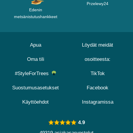
Przelewy24
Edenin
metsänistutushankkeet
Apua
Löydät meidät
Oma tili
osoitteesta:
#StyleForTrees
TikTok
Suostumusasetukset
Facebook
Käyttöehdot
Instagramissa
4.9
49319 asiakasarvostelut