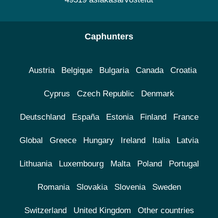
Caphunters
Austria
Belgique
Bulgaria
Canada
Croatia
Cyprus
Czech Republic
Denmark
Deutschland
España
Estonia
Finland
France
Global
Greece
Hungary
Ireland
Italia
Latvia
Lithuania
Luxembourg
Malta
Poland
Portugal
Romania
Slovakia
Slovenia
Sweden
Switzerland
United Kingdom
Other countries