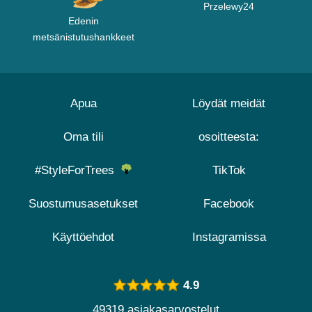
Przelewy24
Edenin
metsänistutushankkeet
Apua
Löydät meidät
Oma tili
osoitteesta:
#StyleForTrees
TikTok
Suostumusasetukset
Facebook
Käyttöehdot
Instagramissa
4.9
49319 asiakasarvostelut