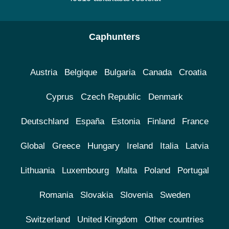
Caphunters
Austria
Belgique
Bulgaria
Canada
Croatia
Cyprus
Czech Republic
Denmark
Deutschland
España
Estonia
Finland
France
Global
Greece
Hungary
Ireland
Italia
Latvia
Lithuania
Luxembourg
Malta
Poland
Portugal
Romania
Slovakia
Slovenia
Sweden
Switzerland
United Kingdom
Other countries