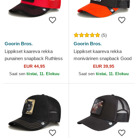
(5)
Goorin Bros.
Goorin Bros.
Lippikset kaareva rekka
Lippikset kaareva rekka
punainen snapback Ruthless
monivärinen snapback Good
Buffalo Suede The Farm
Looks Sport The Farm
EUR 44,95
EUR 39,95
Goorin Bros.
Goorin Bros.
Saat sen
tiistai, 11. Elokuu
Saat sen
tiistai, 11. Elokuu