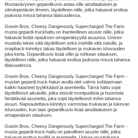
Mustasävyinen gepardikuvio antaa sille ainutlaatuisen ja
silmiinpistävän ilmeen, täydellinen niille, jotka haluavat erottua
joukosta missä tahansa tilaisuudessa.
Goorin Bros. Cheesy Dangerously Supercharged The Farm
musta gepardi-truckhattu on ihanteellinen asuste niille, jotka
haluavat lisätä ripauksen omaperäisyyttä asuunsa. Unisex-
muotoilu tekee siitä täydellisen sekä miehille että naisille, ja
snapback-kiinnitys takaa täydellisen ja mukavan istuvuuden
joka kerta. Gepardikuvio lisää villin ja rohkean silauksen,
täydellinen niille, jotka haluavat erottua joukosta missä tahansa
tilaisuudessa.
Goorin Bros. Cheesy Dangerously Supercharged The Farm -
mustan gepardi-truck-hatun avulla olet valmis kohtaamaan
kaikki haasteet tyylikkäästi ja asenteella. Tämä hattu sopii
täydellisesti aikuisille, jotka etsivät monipuolista ja huomiota
herättävää asustetta, joka sopii täydellisesti mihin tahansa
asuun. Napsautettava kiinnitys varmistaa mukavan ja tukevan
istuvuuden, kun taas gepardikuvio lisää ainutlaatuisen ja
omaperäisen silauksen.
Goorin Bros. Cheesy Dangerously Supercharged The Farm -
musta gepardi-truck-hattu on pakollinen asuste niille, jotka
haluavat erottua tyylillä ja asenteella. Unisex-muotoilunsa