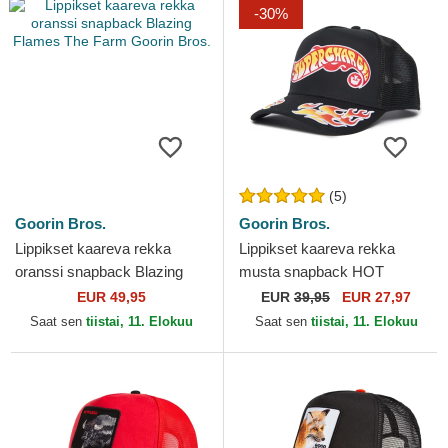
-30%
(5)
Goorin Bros.
Goorin Bros.
Lippikset kaareva rekka
Lippikset kaareva rekka
oranssi snapback Blazing
musta snapback HOT
Flames The Farm Goorin
HEADZ Supercharged The
EUR 49,95
EUR
39,95
EUR 27,97
Bros.
Farm Goorin Bros.
Saat sen
tiistai, 11. Elokuu
Saat sen
tiistai, 11. Elokuu