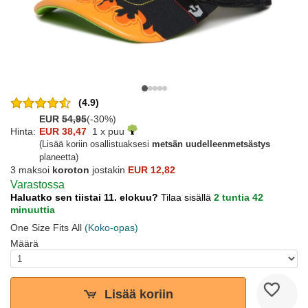
(4.9)
EUR
54,95
(-30%)
Hinta:
EUR 38,47
1 x puu
(Lisää koriin osallistuaksesi
metsän uudelleenmetsästys
planeetta)
3 maksoi
koroton
jostakin
EUR 12,82
Varastossa
Haluatko sen tiistai 11. elokuu?
Tilaa sisällä
2 tuntia 42
minuuttia
One Size Fits All
(Koko-opas)
Määrä
Lisää koriin