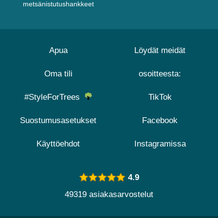
metsänistutushankkeet
Apua
Löydät meidät
Oma tili
osoitteesta:
#StyleForTrees
TikTok
Suostumusasetukset
Facebook
Käyttöehdot
Instagramissa
4.9
49319 asiakasarvostelut