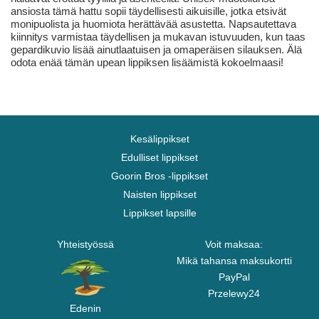
ansiosta tämä hattu sopii täydellisesti aikuisille, jotka etsivät
monipuolista ja huomiota herättävää asustetta. Napsautettava
kiinnitys varmistaa täydellisen ja mukavan istuvuuden, kun taas
gepardikuvio lisää ainutlaatuisen ja omaperäisen silauksen. Älä
odota enää tämän upean lippiksen lisäämistä kokoelmaasi!
Kesälippikset
Edulliset lippikset
Goorin Bros -lippikset
Naisten lippikset
Lippikset lapsille
Yhteistyössä
Voit maksaa:
Mikä tahansa maksukortti
PayPal
Przelewy24
Edenin