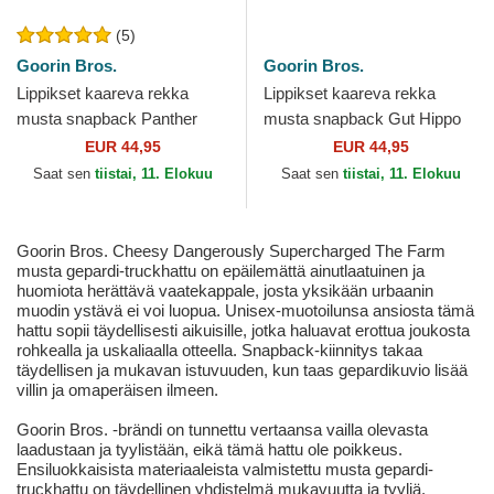
(5)
Goorin Bros.
Goorin Bros.
Lippikset kaareva rekka
Lippikset kaareva rekka
musta snapback Panther
musta snapback Gut Hippo
Golden Suede The Farm
Sport The Farm Goorin Bros.
EUR 44,95
EUR 44,95
Goorin Bros.
Saat sen
tiistai, 11. Elokuu
Saat sen
tiistai, 11. Elokuu
Goorin Bros. Cheesy Dangerously Supercharged The Farm
musta gepardi-truckhattu on epäilemättä ainutlaatuinen ja
huomiota herättävä vaatekappale, josta yksikään urbaanin
muodin ystävä ei voi luopua. Unisex-muotoilunsa ansiosta tämä
hattu sopii täydellisesti aikuisille, jotka haluavat erottua joukosta
rohkealla ja uskaliaalla otteella. Snapback-kiinnitys takaa
täydellisen ja mukavan istuvuuden, kun taas gepardikuvio lisää
villin ja omaperäisen ilmeen.
Goorin Bros. -brändi on tunnettu vertaansa vailla olevasta
laadustaan ja tyylistään, eikä tämä hattu ole poikkeus.
Ensiluokkaisista materiaaleista valmistettu musta gepardi-
truckhattu on täydellinen yhdistelmä mukavuutta ja tyyliä.