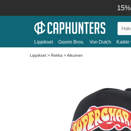
15% 
Lippikset
Goorin Bros.
Von Dutch
Kaikki 
Lippikset
>
Rekka
>
Aikuinen