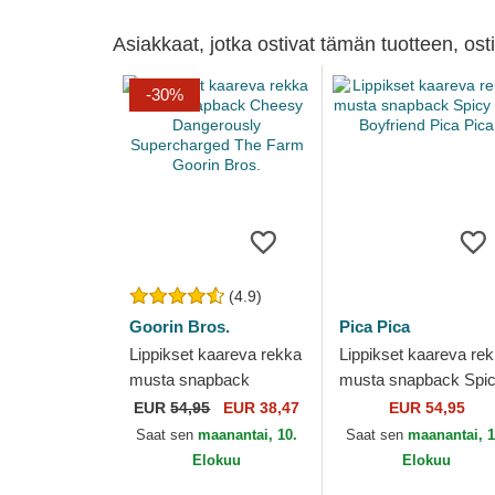
Asiakkaat, jotka ostivat tämän tuotteen, os
-30%
(4.9)
Goorin Bros.
Pica Pica
Lippikset kaareva rekka
Lippikset kaareva re
musta snapback
musta snapback Spi
Cheesy Dangerously
Hot Boyfriend Pica P
EUR
54,95
EUR 38,47
EUR 54,95
Supercharged The
Saat sen
maanantai, 10.
Saat sen
maanantai, 1
Farm Goorin Bros.
Elokuu
Elokuu