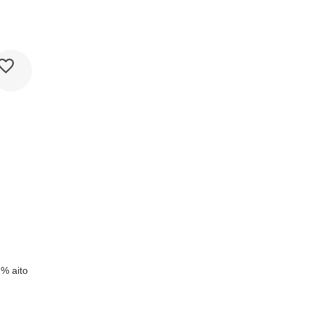
k
 % aito