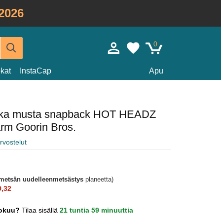
2026
0
kat
InstaCap
Apu
ekka musta snapback HOT HEADZ
rm Goorin Bros.
rvostelut
metsän uudelleenmetsästys
planeetta)
9,32
lokuu?
Tilaa sisällä
21 tuntia 59 minuuttia