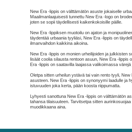
New Era -lippis on välttämätön asuste jokaiselle urbaa
Maailmanlaajuisesti tunnettu New Era -logo on brodee
joten se sopii täydellisesti kaikenkokoisille päille.
New Era -lippiksen muotoilu on ajaton ja monipuolinen, 
täydentää urbaania tyyliäsi, New Era -lippis on täyde
ilmanvaihdon kaikkina aikoina.
New Era -lippis on monien urheilijoiden ja julkkisten 
lisäät coolia silausta rentoon asuun, New Era -lippi
Era -lippis on saatavilla laajassa valikoimassa värejä 
Oletpa sitten urheilun ystävä tai vain rento tyyli, Ne
asusteen. New Era -lippis on synonyymi laadulle ja hy
istuvuuden joka kerta, pään koosta riippumatta.
Lyhyesti sanottuna New Era -lippis on välttämätön asust
tahansa tilaisuuteen. Tarvitsetpa sitten aurinkosuoja
muodikkaana aina.