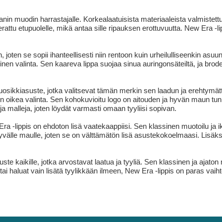
nin muodin harrastajalle. Korkealaatuisista materiaaleista valmistettu
rattu etupuolelle, mikä antaa sille ripauksen erottuvuutta. New Era
joten se sopii ihanteellisesti niin rentoon kuin urheilulliseenkin asuun.
llinen valinta. Sen kaareva lippa suojaa sinua auringonsäteiltä, ja br
suosikkiasuste, jotka valitsevat tämän merkin sen laadun ja erehtymättöm
s on oikea valinta. Sen kohokuvioitu logo on aitouden ja hyvän maun 
ja malleja, joten löydät varmasti omaan tyyliisi sopivan.
w Era -lippis on ehdoton lisä vaatekaappiisi. Sen klassinen muotoilu j
välle maulle, joten se on välttämätön lisä asustekokoelmaasi. Lisäksi
e kaikille, jotka arvostavat laatua ja tyyliä. Sen klassinen ja ajaton 
a tai haluat vain lisätä tyylikkään ilmeen, New Era -lippis on paras v