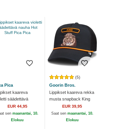
(5)
ca Pica
Goorin Bros.
ppikset kaareva
Lippikset kaareva rekka
letti säädettävä
musta snapback King
uha Hot Stuff Pica
GB2 Lion The Rocker
EUR 44,95
EUR 39,95
ca
The Farm Goorin Bros.
aat sen
maanantai, 10.
Saat sen
maanantai, 10.
Elokuu
Elokuu