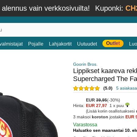
alennus vain verkkosivuilta!
Kuponki:
CH
Outlet
valmistajat
Pojalle
Lahjakortit
Uutuudet
Luo
Goorin Bros.
Lippikset kaareva r
Supercharged The Fa
(5.0)
5 asiakasa
EUR
39,95
(-30%)
Hinta:
EUR 27,97
1 x puu
(Lisää koriin osallistuaksesi
3 maksoi
koroton
jostakin
EUR 
Varastossa
Haluatko sen maanantai 10. e