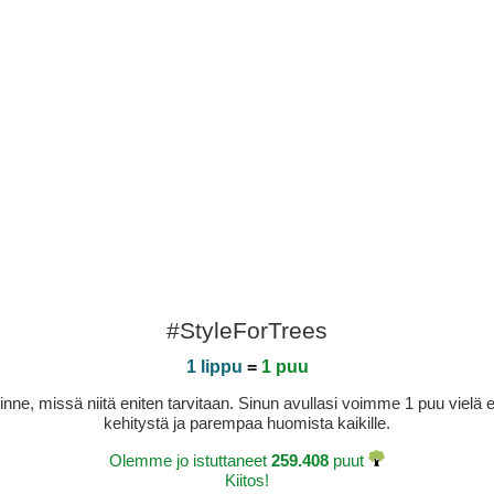
#StyleForTrees
1 lippu
=
1 puu
sinne, missä niitä eniten tarvitaan. Sinun avullasi voimme 1 puu vie
kehitystä ja parempaa huomista kaikille.
Olemme jo istuttaneet
259.408
puut
Kiitos!