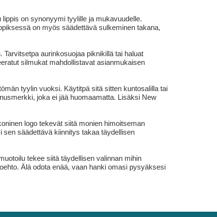
 lippis on synonyymi tyylille ja mukavuudelle.
 -lippiksessä on myös säädettävä sulkeminen takana,
 Tarvitsetpa aurinkosuojaa piknikillä tai haluat
odeeratut silmukat mahdollistavat asianmukaisen
än tyylin vuoksi. Käytitpä sitä sitten kuntosalilla tai
tunnusmerkki, joka ei jää huomaamatta. Lisäksi New
a ikoninen logo tekevät siitä monien himoitseman
 sen säädettävä kiinnitys takaa täydellisen
muotoilu tekee siitä täydellisen valinnan mihin
aihtoehto. Älä odota enää, vaan hanki omasi pysyäksesi