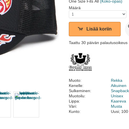
One Size Fits All
(Koko-opas)
Määrä
Lisää koriin
Taattu 30 päivän palautusoikeus
Muoto:
Rekka
Kenelle:
Aikuinen
Sulkeminen:
Snapbac
Muotoilu:
Unisex
Lippa:
Kaareva
Väri:
Musta
Kunto:
Uusi; 100