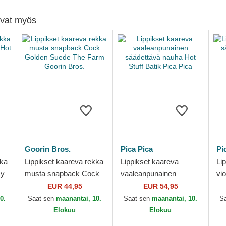
tivat myös
Goorin Bros.
Pica Pica
Pi
kka
Lippikset kaareva rekka
Lippikset kaareva
Li
cy
musta snapback Cock
vaaleanpunainen
vio
ica
Golden Suede The
säädettävä nauha Hot
na
EUR 44,95
EUR 54,95
Farm Goorin Bros.
Stuff Batik Pica Pica
Pi
0.
Saat sen
maanantai, 10.
Saat sen
maanantai, 10.
S
Elokuu
Elokuu