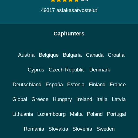
49317 asiakasarvostelut
Caphunters
Austria
Belgique
Bulgaria
Canada
Croatia
Cyprus
Czech Republic
Denmark
Deutschland
España
Estonia
Finland
France
Global
Greece
Hungary
Ireland
Italia
Latvia
Lithuania
Luxembourg
Malta
Poland
Portugal
Romania
Slovakia
Slovenia
Sweden