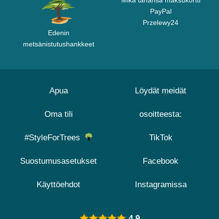
Mikä tahansa maksukortti
PayPal
Przelewy24
Edenin
metsänistutushankkeet
Apua
Löydät meidät
Oma tili
osoitteesta:
#StyleForTrees
TikTok
Suostumusasetukset
Facebook
Käyttöehdot
Instagramissa
4.9