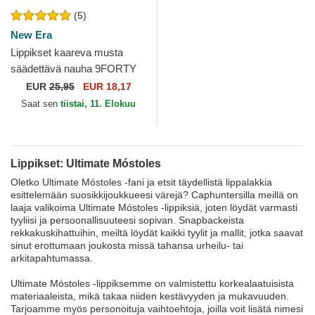
(5)
New Era
Lippikset kaareva musta
säädettävä nauha 9FORTY
Core Ultimate Móstoles
EUR
25,95
EUR 18,17
Kings League New Era
Saat sen
tiistai, 11. Elokuu
Lippikset: Ultimate Móstoles
Oletko Ultimate Móstoles -fani ja etsit täydellistä lippalakkia
esittelemään suosikkijoukkueesi värejä? Caphuntersilla meillä on
laaja valikoima Ultimate Móstoles -lippiksiä, joten löydät varmasti
tyyliisi ja persoonallisuuteesi sopivan. Snapbackeista
rekkakuskihattuihin, meiltä löydät kaikki tyylit ja mallit, jotka saavat
sinut erottumaan joukosta missä tahansa urheilu- tai
arkitapahtumassa.
Ultimate Móstoles -lippiksemme on valmistettu korkealaatuisista
materiaaleista, mikä takaa niiden kestävyyden ja mukavuuden.
Tarjoamme myös personoituja vaihtoehtoja, joilla voit lisätä nimesi