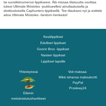
tai suosikkinumerosi lippikseesi. Älä missaa tilaisuutta osoittaa
tukesi Ultimate Móstoles -joukkueellesi ainutlaatuisella ja
eksklusiivisella Caphunters-lippiksellä. Tee tilauksesi nyt ja esittele
aitoa Ultimate Móstoles -fandom-henkeäsi!
Kesälippikset
Edulliset lippikset
Goorin Bros -lippikset
Naisten lippikset
Lippikset lapsille
Yhteistyössä
Voit maksaa:
Mikä tahansa maksukortti
PayPal
Przelewy24
Edenin
metsänistutushankkeet