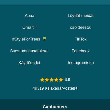
Apua
Löydät meidät
Oma tili
osoitteesta:
#StyleForTrees
TikTok
Suostumusasetukset
Facebook
Käyttöehdot
Instagramissa
4.9
49319 asiakasarvostelut
Caphunters