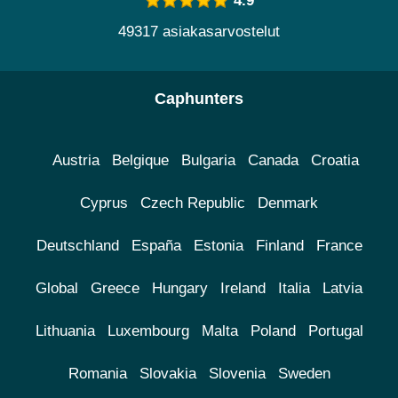
4.9
49317 asiakasarvostelut
Caphunters
Austria
Belgique
Bulgaria
Canada
Croatia
Cyprus
Czech Republic
Denmark
Deutschland
España
Estonia
Finland
France
Global
Greece
Hungary
Ireland
Italia
Latvia
Lithuania
Luxembourg
Malta
Poland
Portugal
Romania
Slovakia
Slovenia
Sweden