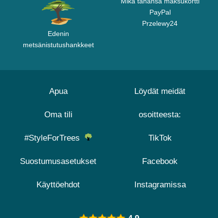
Mikä tahansa maksukortti
PayPal
Przelewy24
Edenin
metsänistutushankkeet
Apua
Löydät meidät
Oma tili
osoitteesta:
#StyleForTrees
TikTok
Suostumusasetukset
Facebook
Käyttöehdot
Instagramissa