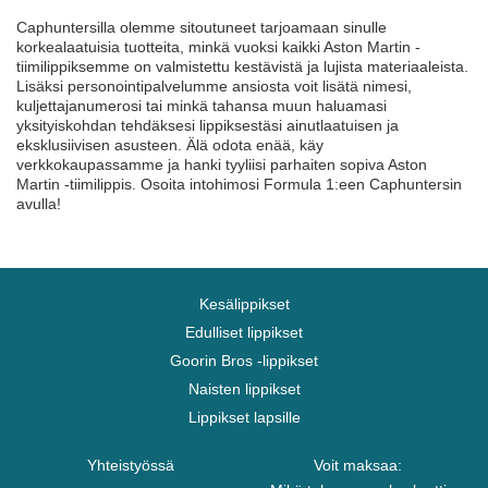
Caphuntersilla olemme sitoutuneet tarjoamaan sinulle
korkealaatuisia tuotteita, minkä vuoksi kaikki Aston Martin -
tiimilippiksemme on valmistettu kestävistä ja lujista materiaaleista.
Lisäksi personointipalvelumme ansiosta voit lisätä nimesi,
kuljettajanumerosi tai minkä tahansa muun haluamasi
yksityiskohdan tehdäksesi lippiksestäsi ainutlaatuisen ja
eksklusiivisen asusteen. Älä odota enää, käy
verkkokaupassamme ja hanki tyyliisi parhaiten sopiva Aston
Martin -tiimilippis. Osoita intohimosi Formula 1:een Caphuntersin
avulla!
Kesälippikset
Edulliset lippikset
Goorin Bros -lippikset
Naisten lippikset
Lippikset lapsille
Yhteistyössä
Voit maksaa: