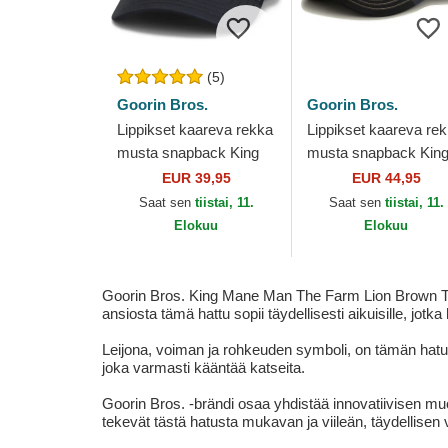
(5)
Goorin Bros.
Goorin Bros.
Lippikset kaareva rekka
Lippikset kaareva re
musta snapback King
musta snapback Kin
GB2 Lion The Rocker
Golden Suede The
EUR 39,95
EUR 44,95
The Farm Goorin Bros.
Farm Goorin Bros.
Saat sen
tiistai, 11.
Saat sen
tiistai, 11.
Elokuu
Elokuu
Goorin Bros. King Mane Man The Farm Lion Brown Truck
ansiosta tämä hattu sopii täydellisesti aikuisille, jot
Leijona, voiman ja rohkeuden symboli, on tämän hatun t
joka varmasti kääntää katseita.
Goorin Bros. -brändi osaa yhdistää innovatiivisen muo
tekevät tästä hatusta mukavan ja viileän, täydellisen