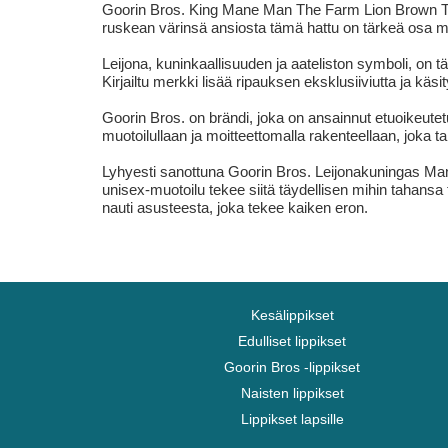
Goorin Bros. King Mane Man The Farm Lion Brown Truc
ruskean värinsä ansiosta tämä hattu on tärkeä osa m
Leijona, kuninkaallisuuden ja aateliston symboli, on täm
Kirjailtu merkki lisää ripauksen eksklusiiviutta ja käsi
Goorin Bros. on brändi, joka on ansainnut etuoikeut
muotoilullaan ja moitteettomalla rakenteellaan, joka t
Lyhyesti sanottuna Goorin Bros. Leijonakuningas Man
unisex-muotoilu tekee siitä täydellisen mihin tahansa t
nauti asusteesta, joka tekee kaiken eron.
Kesälippikset
Edulliset lippikset
Goorin Bros -lippikset
Naisten lippikset
Lippikset lapsille