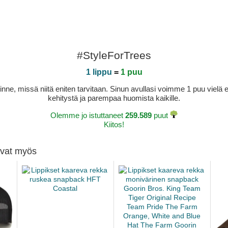
#StyleForTrees
1 lippu
=
1 puu
sinne, missä niitä eniten tarvitaan. Sinun avullasi voimme 1 puu vie
kehitystä ja parempaa huomista kaikille.
Olemme jo istuttaneet
259.589
puut
Kiitos!
tivat myös