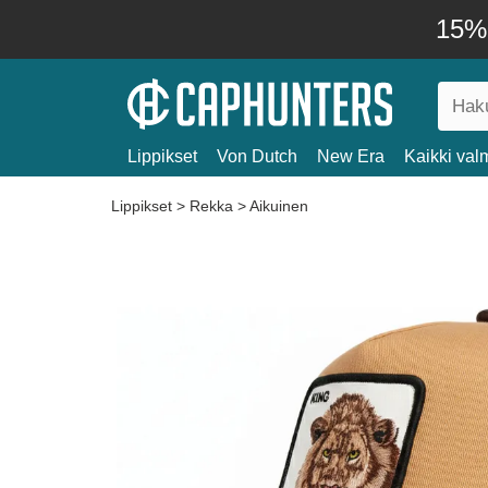
15% 
Lippikset
Von Dutch
New Era
Kaikki valm
Lippikset
>
Rekka
>
Aikuinen