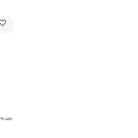
k
 % aito