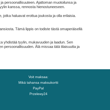
ja persoonallisuuteen. Ajattoman muotoilunsa ja
tyylin kanssa, rennosta hienostuneeseen.
 jotka haluavat erottua joukosta ja olla erilaisia.
nsiosta. Tämä lippis on todiste tästä omaperäisellä
ka yhdistää tyylin, mukavuuden ja laadun. Sen
sen persoonallisuuden. Älä missaa tätä tilaisuutta ja
Voit maksaa:
Mikä tahansa maksukortti
PayPal
Przelewy24