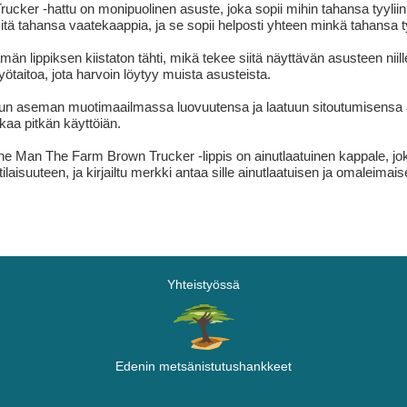
ker -hattu on monipuolinen asuste, joka sopii mihin tahansa tyyliin 
itä tahansa vaatekaappia, ja se sopii helposti yhteen minkä tahansa 
än lippiksen kiistaton tähti, mikä tekee siitä näyttävän asusteen niille,
työtaitoa, jota harvoin löytyy muista asusteista.
etun aseman muotimaailmassa luovuutensa ja laatuun sitoutumisensa a
akaa pitkän käyttöiän.
e Man The Farm Brown Trucker -lippis on ainutlaatuinen kappale, jo
ilaisuuteen, ja kirjailtu merkki antaa sille ainutlaatuisen ja omaleimai
Yhteistyössä
Edenin metsänistutushankkeet