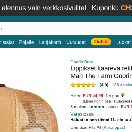
alennus vain verkkosivuilta!
Kuponki:
CH
Outlet
istajat
Pojalle
Lahjakortit
Uutuudet
Luokat
Goorin Bros.
Lippikset kaareva re
Man The Farm Goorin
(4.9)
168 asiaka
Hinta:
EUR 44,95
1 x puu
(Lisää koriin osallistuaksesi
3 maksoi
koroton
jostakin
EUR 
Varastossa
Haluatko sen tiistai 11. eloku
One Size Fits All
(Koko-opas)