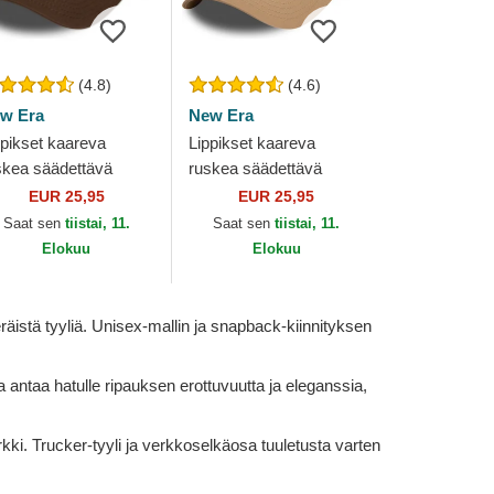
(4.8)
(4.6)
w Era
New Era
ppikset kaareva
Lippikset kaareva
skea säädettävä
ruskea säädettävä
uha 9FORTY League
nauha 9FORTY League
EUR 25,95
EUR 25,95
sential New York
Essential New York
Saat sen
tiistai, 11.
Saat sen
tiistai, 11.
nkees MLB New Era
Yankees MLB New Era
Elokuu
Elokuu
äistä tyyliä. Unisex-mallin ja snapback-kiinnityksen
a antaa hatulle ripauksen erottuvuutta ja eleganssia,
kki. Trucker-tyyli ja verkkoselkäosa tuuletusta varten