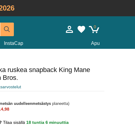
2026
0
InstaCap
Apu
kka ruskea snapback King Mane
 Bros.
sarvostelut
metsän uudelleenmetsästys
planeetta)
14,98
u?
Tilaa sisällä
18 tuntia 6 minuuttia