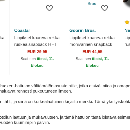
Coastal
Goorin Bros.
Ne
kka
Lippikset kaareva rekka
Lippikset kaareva rekka
Li
g
ruskea snapback HFT
monivärinen snapback
ru
Coastal
Goorin Bros. King Team
na
EUR 29,95
EUR 44,95
Tiger Original Recipe
Es
Saat sen
tiistai, 11.
Saat sen
tiistai, 11.
Team...
Ya
Elokuu
Elokuu
er -hattu on välttämätön asuste niille, jotka etsivät aitoa ja omaper
ka haluavat rennosti pukeutuneen ilmeen.
ähti, ja siinä on korkealaatuinen kirjailtu merkki. Tämä yksityiskoht
toilun laatuun ja mukavuuteen, ja tämä hattu on tästä loistava esimer
 vuoden kuumimpiin päiviin.