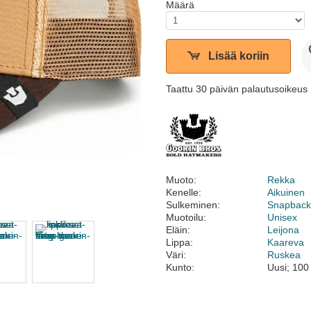
Määrä
Lisää koriin
Taattu 30 päivän palautusoikeus
Muoto:
Rekka
Kenelle:
Aikuinen
Sulkeminen:
Snapbac
Muotoilu:
Unisex
Eläin:
Leijona
Lippa:
Kaareva
Väri:
Ruskea
Kunto:
Uusi; 100