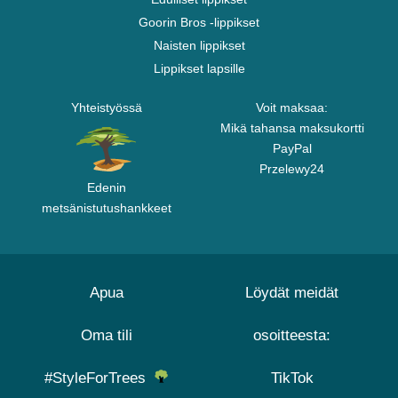
Goorin Bros -lippikset
Naisten lippikset
Lippikset lapsille
Yhteistyössä
Voit maksaa:
Mikä tahansa maksukortti
PayPal
Przelewy24
Edenin
metsänistutushankkeet
Apua
Löydät meidät
Oma tili
osoitteesta:
#StyleForTrees
TikTok