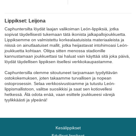
Lippikset: Leijona
Caphuntersilta löydät laajan valikoiman León-lippiksiä, jotka
sopivat täydellisesti tukemaan tätä ikonista jalkapallojoukkuetta.
Lippiksemme on valmistettu korkealaatuisista materiaaleista ja
niissä on ainutlaatuiset mallit, jotka heijastavat intohimoasi León-
joukkuetta kohtaan. Olitpa sitten menossa stadionille
kannustamaan joukkuettasi tai haluat vain käyttää sitä joka päivä,
löydät täydellisen lippiksen itsellesi verkkokaupastamme.
Caphuntersilla olemme sitoutuneet tarjoamaan tyydyttävän
ostokokemuksen, joten takaamme turvallisen ja nopean
ostoprosessin. Selaa verkkosivustoamme ja tutustu León-
lippismallistoon, valitse suosikkisi ja saat sen kotiovellesi
hetkessä. Älä odota enää, vaan esittele joukkueesi värejä
tyylikkäästi ja ylpeänä!
Kesälippikset
Edulliset lippikset