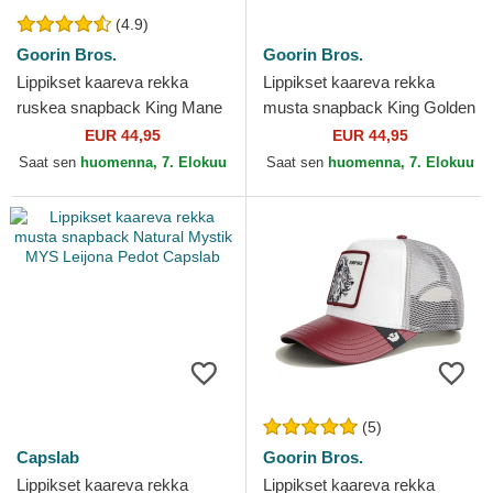
(4.9)
Goorin Bros.
Goorin Bros.
Lippikset kaareva rekka
Lippikset kaareva rekka
ruskea snapback King Mane
musta snapback King Golden
Man The Farm Goorin Bros.
Suede The Farm Goorin
EUR 44,95
EUR 44,95
Bros.
Saat sen
huomenna, 7. Elokuu
Saat sen
huomenna, 7. Elokuu
(5)
Capslab
Goorin Bros.
Lippikset kaareva rekka
Lippikset kaareva rekka