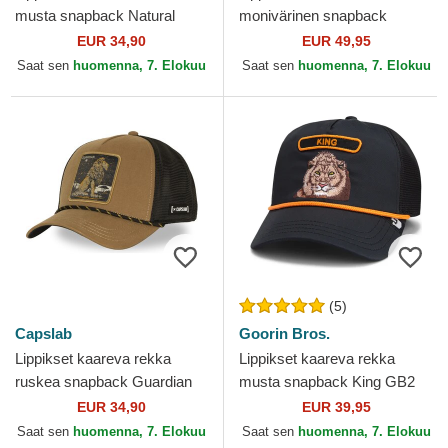
musta snapback Natural
monivärinen snapback
Mystik MYS Leijona Pedot
Empire Courtside The Farm
EUR 34,90
EUR 49,95
Capslab
Goorin Bros.
Saat sen
huomenna, 7. Elokuu
Saat sen
huomenna, 7. Elokuu
(5)
Capslab
Goorin Bros.
Lippikset kaareva rekka
Lippikset kaareva rekka
ruskea snapback Guardian
musta snapback King GB2
BEA3 LIOB Leijona Pedot
Lion The Rocker The Farm
EUR 34,90
EUR 39,95
Capslab
Goorin Bros.
Saat sen
huomenna, 7. Elokuu
Saat sen
huomenna, 7. Elokuu