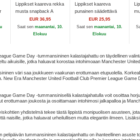
Lippikset kaareva rekka
Lippikset kaareva
Li
r
musta snapback A
punainen säädettävä
mu
Frame All Over Print
nauha 9FORTY
na
EUR 36,95
EUR 25,95
Manchester United
Essential Manchester
Es
uu
Saat sen
maanantai, 10.
Saat sen
maanantai, 10.
S
Football Club...
United Football Club...
Un
Elokuu
Elokuu
Pre
ue Game Day -tummansininen kalastajahattu on täydellinen valinta fane
eltu aikuisille, jotka haluavat korostaa intohimoaan Manchester United
ininen väri saa joukkueen vaakunan erottumaan etupuolella. Korkealaa
. New Era Manchester United Football Club Premier League Game Da
gue Game Day -tummansinisellä kalastajahatulla voit osoittaa horju
 sinut erottumaan joukosta ja osoittamaan intohimosi jalkapalloa ja Man
iskohtien yhdistelmä tekee tästä lippistä monipuolisen asusteen, jot
että naisille, jotka haluavat urheilullisen mutta elegantin ilmeen. Lisä
 pelipäivän tummansininen kalastajanhattu on ihanteellinen asuste tode