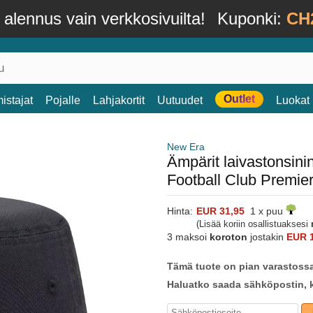
alennus vain verkkosivuilta!
Kuponki:
CH
Outlet
istajat
Pojalle
Lahjakortit
Uutuudet
Luokat
New Era
Ämpärit laivastonsi
Football Club Premi
Hinta:
EUR 31,95
1 x puu
(Lisää koriin osallistuaksesi
3 maksoi
koroton
jostakin
EUR 
Tämä tuote on pian varastoss
Haluatko saada sähköpostin, k