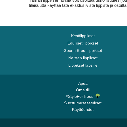
Tämän lippiksen avulla voit osoittaa uskollisuutesi jou
tilaisuutta käyttää tätä eksklusiivista lippistä ja oso
Kesälippikset
Edulliset lippikset
Goorin Bros -lippikset
Naisten lippikset
Lippikset lapsille
Apua
Oma tili
#StyleForTrees
Suostumusasetukset
Käyttöehdot