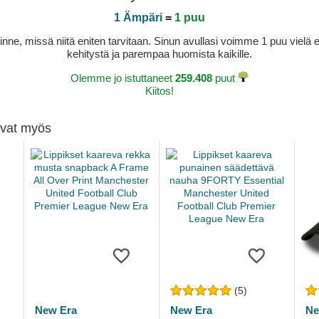
1 Ämpäri
=
1 puu
sinne, missä niitä eniten tarvitaan. Sinun avullasi voimme 1 puu vie
kehitystä ja parempaa huomista kaikille.
Olemme jo istuttaneet
259.408
puut
Kiitos!
tivat myös
(5)
New Era
New Era
Ne