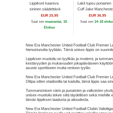
Lippikset kaareva
Lakit tupsu punainen
sininen säädettävä
Cuff Jake Mancheste
nauha 9FORTY
United Football Club
EUR 25,95
EUR 36,95
Seasonal Manchester
Premier League New
Saat sen
maanantai, 10.
Saat sen
14–18 elok
United Football Club...
Era
Elokuu
New Era Manchester United Football Club Premier Leag
hienostunutta tyyliään. Tämä unisex-lippis on suunnit
Lippiksen muotoilu on tyylikäs ja moderni, ja tummans
kestävyyden ja mukavuuden jokapäiväiseen käyttöön
asuste sporttiseen mutta rentoon tyyliin.
New Era Manchester United Football Club Premier Lea
Olitpa sitten stadionilla tai kadulla, tämä lippis saa
Tummansinisen värin ja punaisten ja valkoisten yksity
unisex-muotoilu tekee siitä täydellisen sekä miehille 
tämän lippiksen laadusta ja aitoudesta.
New Era Manchester United Football Clubin Valioliigan