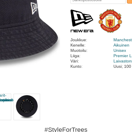
Joukkue:
Mancheste
Kenelle:
Aikuinen
Muotoilu:
Unisex
Liiga:
Premier 
Väri:
Laivaston
Kunto:
Uusi; 100
#StyleForTrees