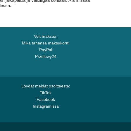
asi jalkapalloa ja Valioliigaa kohtaan. Älä missaa
udessa.
Voit maksaa:
Mikä tahansa maksukortti
PayPal
Przelewy24
Löydät meidät osoitteesta:
TikTok
Facebook
Instagramissa