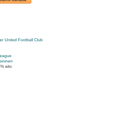
r United Football Club
League
sininen
 % aito