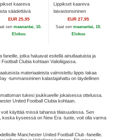
ppikset kaareva
Lippikset kaareva
sta säädettävä
laivastonsininen
uha 9FORTY
säädettävä nauha
EUR 25,95
EUR 27,95
sential Manchester
9FORTY Repreve
aat sen
maanantai, 10.
Saat sen
maanantai, 10.
ited Football Club
Tottenham Hotspur
Elokuu
Elokuu
mier...
Football...
ille, jotka haluavat esitellä ainutlaatuista ja
 Football Clubia kohtaan Valioliigassa.
tuisista materiaaleista valmistettu lippis takaa
y -tummansininen kalastajahattu on täydellinen
mattoman tukesi joukkueelle jokaisessa ottelussa.
chester United Football Clubia kohtaan.
a voit käyttää missä tahansa tilaisuudessa. Sen
ksi, koska kyseessä on New Era -tuote, voit olla varma
llisille Manchester United Football Club -faneille.