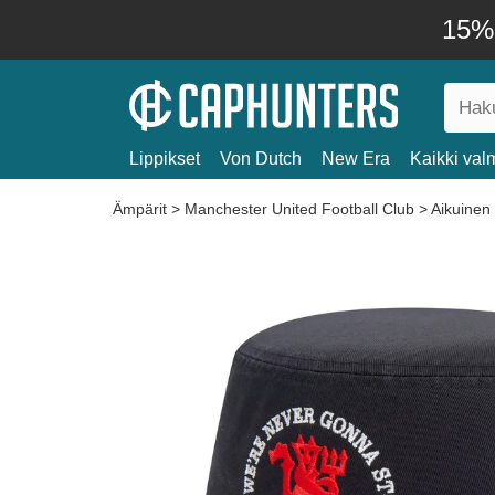
15% 
Lippikset
Von Dutch
New Era
Kaikki valm
Ämpärit
>
Manchester United Football Club
>
Aikuinen