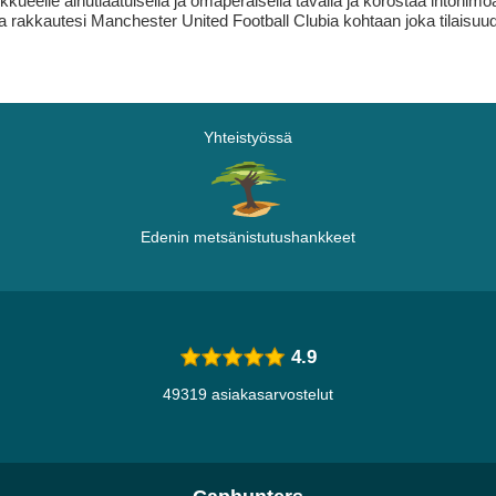
kkueelle ainutlaatuisella ja omaperäisellä tavalla ja korostaa intohimo
ittaa rakkautesi Manchester United Football Clubia kohtaan joka tilaisu
Yhteistyössä
Edenin metsänistutushankkeet
4.9
49319 asiakasarvostelut