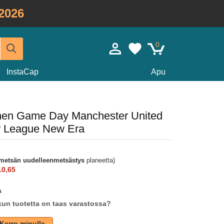
2026
0
InstaCap
Apu
ninen Game Day Manchester United
er League New Era
metsän uudelleenmetsästys
planeetta)
10,65
a
un tuotetta on taas varastossa?
Kerro minulle