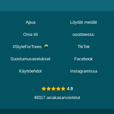
Apua
Löydät meidät
Oma tili
osoitteesta:
#StyleForTrees
TikTok
Suostumusasetukset
Facebook
Käyttöehdot
Instagramissa
4.9
49317 asiakasarvostelut