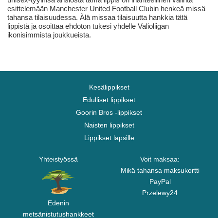
esittelemään Manchester United Football Clubin henkeä missä
tahansa tilaisuudessa. Älä missaa tilaisuutta hankkia tätä
lippistä ja osoittaa ehdoton tukesi yhdelle Valioliigan
ikonisimmista joukkueista.
Kesälippikset
Edulliset lippikset
Goorin Bros -lippikset
Naisten lippikset
Lippikset lapsille
Yhteistyössä
Voit maksaa:
Mikä tahansa maksukortti
PayPal
Przelewy24
Edenin
metsänistutushankkeet