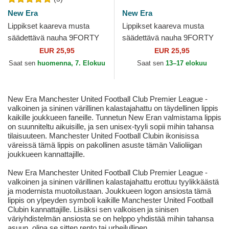
New Era
New Era
Lippikset kaareva musta
Lippikset kaareva musta
säädettävä nauha 9FORTY
säädettävä nauha 9FORTY
Essential Manchester United
Core Newcastle United
EUR 25,95
EUR 25,95
Football Club Premier...
Football Club Premier...
Saat sen
huomenna, 7. Elokuu
Saat sen
13–17 elokuu
New Era Manchester United Football Club Premier League -
valkoinen ja sininen värillinen kalastajahattu on täydellinen lippis
kaikille joukkueen faneille. Tunnetun New Eran valmistama lippis
on suunniteltu aikuisille, ja sen unisex-tyyli sopii mihin tahansa
tilaisuuteen. Manchester United Football Clubin ikonisissa
väreissä tämä lippis on pakollinen asuste tämän Valioliigan
joukkueen kannattajille.
New Era Manchester United Football Club Premier League -
valkoinen ja sininen värillinen kalastajahattu erottuu tyylikkäästä
ja modernista muotoilustaan. Joukkueen logon ansiosta tämä
lippis on ylpeyden symboli kaikille Manchester United Football
Clubin kannattajille. Lisäksi sen valkoisen ja sinisen
väriyhdistelmän ansiosta se on helppo yhdistää mihin tahansa
asuun, olipa se sitten rento tai urheilullinen.