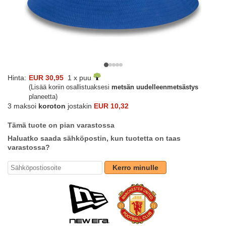
Hinta:
EUR 30,95
1 x puu
(Lisää koriin osallistuaksesi
metsän uudelleenmetsästys
planeetta)
3 maksoi
koroton
jostakin
EUR 10,32
Tämä tuote on pian varastossa
Haluatko saada sähköpostin, kun tuotetta on taas
varastossa?
Kerro minulle