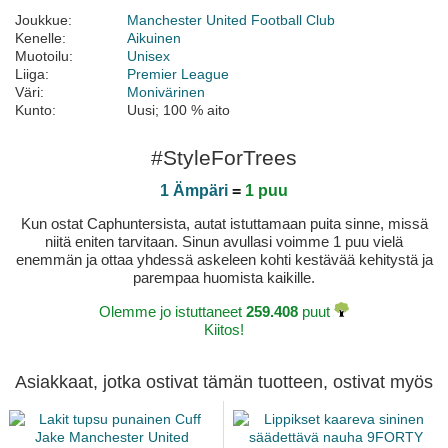
Joukkue:
Manchester United Football Club
Kenelle:
Aikuinen
Muotoilu:
Unisex
Liiga:
Premier League
Väri:
Monivärinen
Kunto:
Uusi; 100 % aito
#StyleForTrees
1 Ämpäri
=
1 puu
Kun ostat Caphuntersista, autat istuttamaan puita sinne, missä
niitä eniten tarvitaan. Sinun avullasi voimme 1 puu vielä
enemmän ja ottaa yhdessä askeleen kohti kestävää kehitystä ja
parempaa huomista kaikille.
Olemme jo istuttaneet
259.408
puut
Kiitos!
Asiakkaat, jotka ostivat tämän tuotteen, ostivat myös