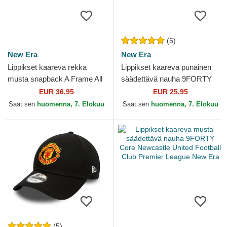
(5)
New Era
New Era
Lippikset kaareva rekka
Lippikset kaareva punainen
musta snapback A Frame All
säädettävä nauha 9FORTY
Over Print Manchester
Essential Manchester United
EUR 36,95
EUR 25,95
United Football Club...
Football Club...
Saat sen
huomenna, 7. Elokuu
Saat sen
huomenna, 7. Elokuu
(5)