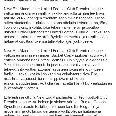
New Era Manchester United Football Club Premier League -
valkoinen ja sininen värillinen kalastajahattu on ihanteellinen
asuste joukkuehengen osoittamiseen milloin tahansa. Olitpa
sitten stadionilla, kadulla tai kotona otteluita katsomassa, tämä
lippis on yksityiskohta, joka tekee kaiken eron ja osoittaa
uskollisuuttasi Manchester United Football Clubille. Lisäksi sen
unisex-muotoilu tekee siitä täydellisen miehille ja naisille, jotka
haluavat osoittaa tukensa tälle Valioliigan joukkueelle.
New Era Manchester United Football Club Premier League -
valkoisen ja sinisen värisen Bucket Cap -lippiksen avulla voit
esitellä Manchester United Football Clubin tyyliä ja eleganssia.
Sen ainutlaatuinen muotoilu ja vertaansa vailla oleva laatu
tekevät siitä välttämättömän asusteen jokaiselle joukkueen
fanille. Lisäksi, koska lippiksen on valmistanut New Era,
maailmanlaajuisesti tunnettu lippisvalmistuksen
erinomaisuudestaan, voit olla varma, että hankit korkealaatuisen
ja kestävän tuotteen.
Lyhyesti sanottuna New Era Manchester United Football Club
Premier League -valkoinen ja sininen värinen Bucket Cap on
täydellinen asuste kaikille joukkueen faneille. Elegantin ja
modernin muotoilunsa, vertaansa vailla olevan laatunsa ja
unisex-tyylinsä ansiosta tämä lippis on ihanteellinen valinta