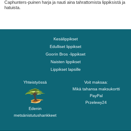
Caphunters-puinen harja ja nauti aina tahrattomista lippiksistä ja
hatuista.
Kesälippikset
Edulliset lippikset
Goorin Bros -lippikset
Naisten lippikset
Lippikset lapsille
Yhteistyössä
Voit maksaa:
Mikä tahansa maksukortti
PayPal
Przelewy24
Edenin
metsänistutushankkeet