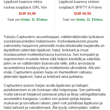
Lippikset kaareva rekka
Lippikset kaareva sininen
ruskea snapback GRL Von
snapback 9FIFTY A Frame
Dutch
Precurved Hardwood
EUR 34,90
EUR 40,95
Classics Golden State...
Saat sen
tiistai, 11. Elokuu
Saat sen
tiistai, 11. Elokuu
Tutustu Caphunters-asusteharjaan, välttämättömään työkaluun
suosikkiasusteidesi hoitamiseen. Korkealaatuisesta puusta
valmistettu harjamme pehmeillä mutta tehokkailla harjaksilla on
täydellinen pitämään lippikset, hatut, lenkkarit ja muut
muotiasusteet moitteettomassa kunnossa. Sen kompakti ja
ergonominen muotoilu tekee siitä helpon käsitellä ja säilyttää,
joten se on välttämätön lisävaruste niille, jotka arvostavat
asusteidensa kestävyyttä ja moitteetonta ulkonäköä. Älä etsi
enää, Caphunters-puinen harja on ihanteellinen ratkaisu
pitämään lippikset, hatut ja lenkkarit aina puhtaina.
Caphunters-puisen harjan avulla lippiksien ja hattujen
puhdistaminen ei ole koskaan ollut helpompaa. Sen pehmeät
mutta tukevat harjakset poistavat pölyä ja likaa vahingoittamatta
asusteidesi kangasta. Lisäksi sen puinen pohja tarjoaa
mukavan ja turvallisen otteen, joten voit puhdistaa lippiksesi ja
hatut tarkasti ja vaivattomasti. Älä tyydy vähempään; valitse