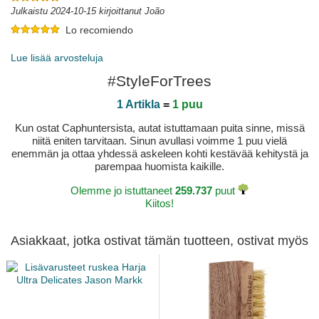
Julkaistu 2024-10-15 kirjoittanut João
Lo recomiendo
Julkaistu 2024-09-20 kirjoittanut Africa
Lue lisää arvosteluja
#StyleForTrees
1 Artikla
=
1 puu
Kun ostat Caphuntersista, autat istuttamaan puita sinne, missä
niitä eniten tarvitaan. Sinun avullasi voimme 1 puu vielä
enemmän ja ottaa yhdessä askeleen kohti kestävää kehitystä ja
parempaa huomista kaikille.
Olemme jo istuttaneet
259.737
puut
Kiitos!
Asiakkaat, jotka ostivat tämän tuotteen, ostivat myös