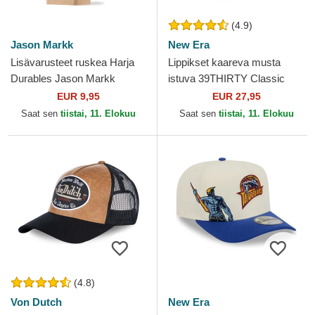
(4.9)
Jason Markk
New Era
Lisävarusteet ruskea Harja
Lippikset kaareva musta
Durables Jason Markk
istuva 39THIRTY Classic
New York Yankees MLB New
EUR 9,95
EUR 27,95
Era
Saat sen
tiistai, 11. Elokuu
Saat sen
tiistai, 11. Elokuu
(4.8)
Von Dutch
New Era