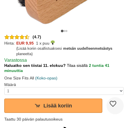
(4.7)
Hinta:
EUR 9,95
1 x puu
(Lisää koriin osallistuaksesi
metsän uudelleenmetsästys
planeetta)
Varastossa
Haluatko sen tiistai 11. elokuu?
Tilaa sisällä
2 tuntia 41
minuuttia
One Size Fits All
(Koko-opas)
Määrä
Lisää koriin
Taattu 30 päivän palautusoikeus