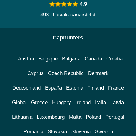
4.9
49319 asiakasarvostelut
Caphunters
Austria
Belgique
Bulgaria
Canada
Croatia
Cyprus
Czech Republic
Denmark
Deutschland
España
Estonia
Finland
France
Global
Greece
Hungary
Ireland
Italia
Latvia
Lithuania
Luxembourg
Malta
Poland
Portugal
Romania
Slovakia
Slovenia
Sweden