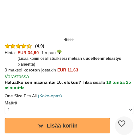
(4.9)
Hinta:
EUR 34,90
1 x puu
(Lisää koriin osallistuaksesi
metsän uudelleenmetsästys
planeetta)
3 maksoi
koroton
jostakin
EUR 11,63
Varastossa
Haluatko sen maanantai 10. elokuu?
Tilaa sisällä
19 tuntia 25
minuuttia
One Size Fits All
(Koko-opas)
Määrä
Lisää koriin