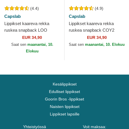
(4.4)
(4.9)
Capslab
Capslab
Lippikset kaareva rekka
Lippikset kaareva rekka
ruskea snapback LOO
ruskea snapback COY2
COY1 Kojootti Looney Tunes
Kojootti Looney Tunes
EUR 34,90
EUR 34,90
Capslab
Capslab
Saat sen
maanantai, 10.
Saat sen
maanantai, 10. Elokuu
Elokuu
Kesälippikset
Edulliset lippikset
Goorin Bros -lippikset
Naisten lippikset
Lippikset lapsille
Yhteistyössä
Voit maksaa: