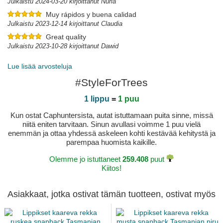
Julkaistu 2024-03-20 kirjoittanut Nuria
Muy rápidos y buena calidad
Julkaistu 2023-12-14 kirjoittanut Claudia
Great quality
Julkaistu 2023-10-28 kirjoittanut Dawid
Lue lisää arvosteluja
#StyleForTrees
1 lippu
=
1 puu
Kun ostat Caphuntersista, autat istuttamaan puita sinne, missä
niitä eniten tarvitaan. Sinun avullasi voimme 1 puu vielä
enemmän ja ottaa yhdessä askeleen kohti kestävää kehitystä ja
parempaa huomista kaikille.
Olemme jo istuttaneet
259.408
puut
Kiitos!
Asiakkaat, jotka ostivat tämän tuotteen, ostivat myös