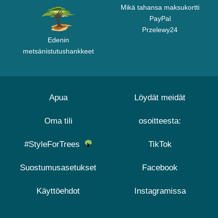
Mikä tahansa maksukortti
PayPal
Przelewy24
Edenin
metsänistutushankkeet
Apua
Löydät meidät
Oma tili
osoitteesta:
#StyleForTrees
TikTok
Suostumusasetukset
Facebook
Käyttöehdot
Instagramissa