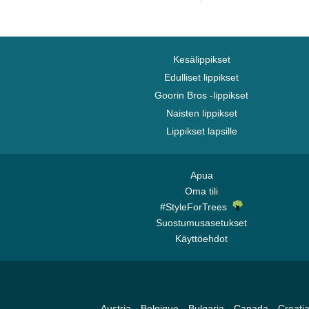
Kesälippikset
Edulliset lippikset
Goorin Bros -lippikset
Naisten lippikset
Lippikset lapsille
Apua
Oma tili
#StyleForTrees
Suostumusasetukset
Käyttöehdot
Austria
Belgique
Bulgaria
Canada
Croati