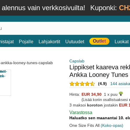
alennus vain verkkosivuilta!
Kuponki:
CH
Outlet
istajat
Pojalle
Lahjakortit
Uutuudet
Luokat
Capslab
Lippikset kaareva re
Ankka Looney Tunes
(4.9)
144 asiaka
Hinta:
EUR 34,90
1 x puu
(Lisää koriin osallistuaksesi
3 maksoi
koroton
jostakin
EUR 1
Varastossa
Haluatko sen maanantai 10. e
One Size Fits All
(Koko-opas)