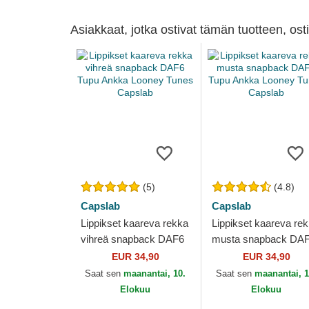
Asiakkaat, jotka ostivat tämän tuotteen, os
(5)
(4.8)
Capslab
Capslab
Lippikset kaareva rekka
Lippikset kaareva re
vihreä snapback DAF6
musta snapback DA
Tupu Ankka Looney
Tupu Ankka Looney
EUR 34,90
EUR 34,90
Tunes Capslab
Tunes Capslab
Saat sen
maanantai, 10.
Saat sen
maanantai, 1
Elokuu
Elokuu