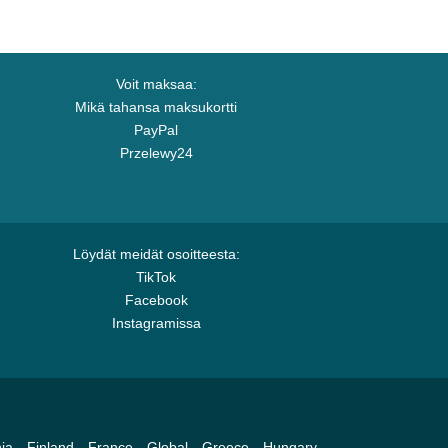
Voit maksaa:
Mikä tahansa maksukortti
PayPal
Przelewy24
Löydät meidät osoitteesta:
TikTok
Facebook
Instagramissa
ia
Finland
France
Global
Greece
Hungary