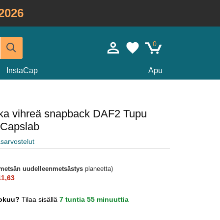
2026
0
InstaCap
Apu
kka vihreä snapback DAF2 Tupu
 Capslab
sarvostelut
metsän uudelleenmetsästys
planeetta)
1,63
lokuu?
Tilaa sisällä
7 tuntia 55 minuuttia