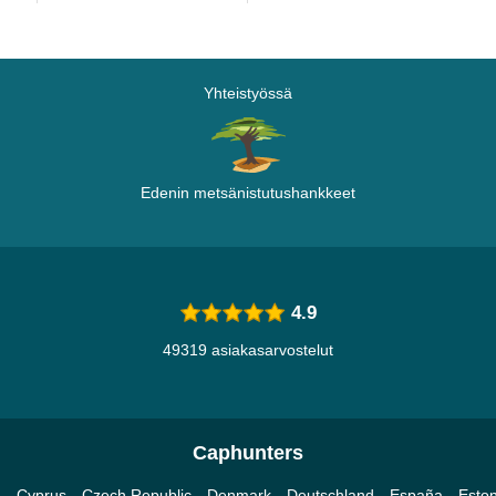
Yhteistyössä
Edenin metsänistutushankkeet
4.9
49319 asiakasarvostelut
Caphunters
a
Cyprus
Czech Republic
Denmark
Deutschland
España
Eston