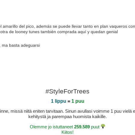
 amarillo del pico, además se puede llevar tanto en plan vaqueros con 
 otra de looney tunes también comprada aquí y quedan genial
i, ma basta adeguarsi
#StyleForTrees
1 lippu
=
1 puu
sinne, missä niitä eniten tarvitaan. Sinun avullasi voimme 1 puu vie
kehitystä ja parempaa huomista kaikille.
Olemme jo istuttaneet
259.589
puut
Kiitos!