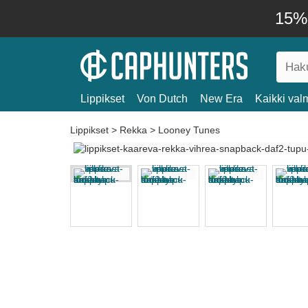
15% 
Lippikset
Von Dutch
New Era
Kaikki valm
Lippikset
>
Rekka
>
Looney Tunes