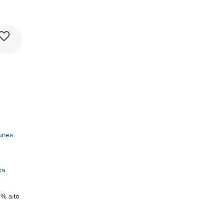
unes
k
ka
 % aito