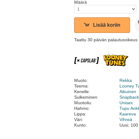
Määrä
Lisää koriin
Taattu 30 päivän palautusoikeus
Muoto:
Rekka
Teema:
Looney T
Kenelle:
Aikuinen
Sulkeminen:
Snapbac
Muotoilu:
Unisex
Hahmo:
Tupu Ank
Lippa:
Kaareva
Väri:
Vihreä
Kunto:
Uusi; 100