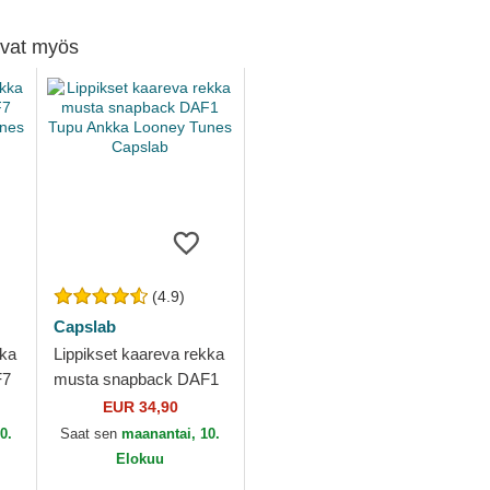
tivat myös
(4.9)
Capslab
kka
Lippikset kaareva rekka
F7
musta snapback DAF1
Tupu Ankka Looney
EUR 34,90
Tunes Capslab
0.
Saat sen
maanantai, 10.
Elokuu