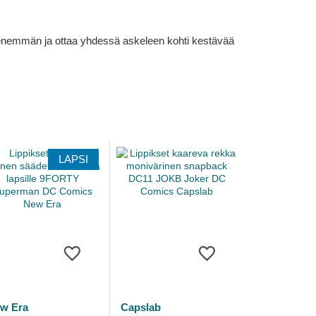
lä enemmän ja ottaa yhdessä askeleen kohti kestävää
LAPSI
w Era
Capslab