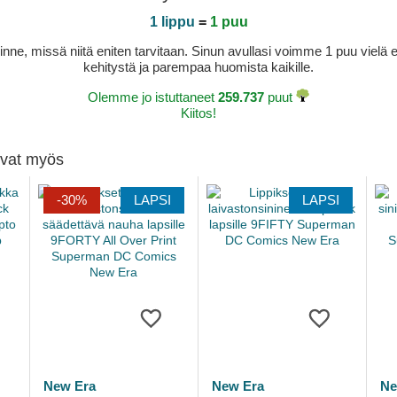
1 lippu
=
1 puu
sinne, missä niitä eniten tarvitaan. Sinun avullasi voimme 1 puu vie
kehitystä ja parempaa huomista kaikille.
Olemme jo istuttaneet
259.737
puut
Kiitos!
tivat myös
-30%
LAPSI
LAPSI
New Era
New Era
Ne