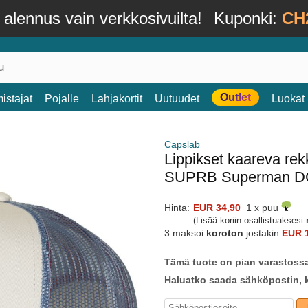
alennus vain verkkosivuilta!
Kuponki:
CH
Outlet
istajat
Pojalle
Lahjakortit
Uutuudet
Luokat
Capslab
Lippikset kaareva r
SUPRB Superman DC
Hinta:
EUR 34,90
1 x puu
(Lisää koriin osallistuaksesi
3 maksoi
koroton
jostakin
EUR 1
Tämä tuote on pian varastoss
Haluatko saada sähköpostin, k