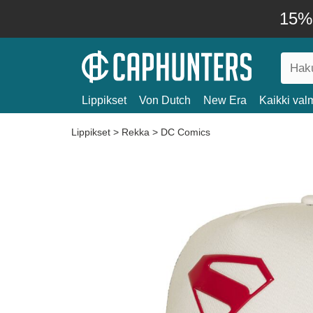
15% 
Lippikset
Von Dutch
New Era
Kaikki valm
Lippikset
>
Rekka
>
DC Comics