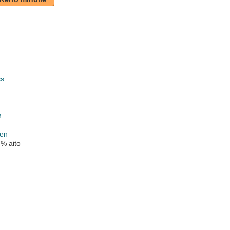
cs
k
n
nen
 % aito