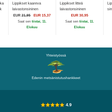
kka
Lippikset kaareva
Lippikset litteä
Li
k
laivastonsininen
laivastonsininen
si
säädettävä nauha
snapback lapsille
na
EUR
21,95
EUR 15,37
EUR 30,95
lapsille 9FORTY All
9FIFTY Superman DC
Su
Saat sen
tiistai, 11.
Saat sen
tiistai, 11.
Over Print Superman
Comics New Era
Ne
Elokuu
Elokuu
DC...
Yhteistyössä
Edenin metsänistutushankkeet
4.9