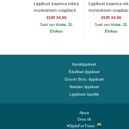
Lippikset kaareva rekka
Lippikset kaareva re
monivärinen snapback
monivärinen snapbac
DC12 PCTPLANB
DC12 PCTKRYPB
EUR 34,90
EUR 34,90
Superman DC Comics
Krypto DC Comics
Saat sen
tiistai, 11.
Saat sen
tiistai, 11.
Capslab
Capslab
Elokuu
Elokuu
Kesälippikset
Edulliset lippikset
Goorin Bros -lippikset
Naisten lippikset
Lippikset lapsille
Apua
Oma tili
#StyleForTrees