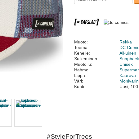
Muoto:
Rekka
Teema:
DC Comi
Kenelle:
Aikuinen
Sulkeminen:
Snapbac
Muotoilu:
Unisex
Hahmo:
Superma
Lippa:
Kaareva
Väri:
Moniväri
Kunto:
Uusi; 100
#StyleForTrees