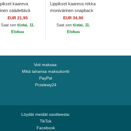
ppikset kaareva
Lippikset kaareva rekka
ninen säädettävä
monivärinen snapback
uha lapsille 9FORTY
DC11 JOKB Joker DC
EUR 21,95
EUR 34,90
perman DC Comics
Comics Capslab
Saat sen
tiistai, 11.
Saat sen
tiistai, 11.
w Era
Elokuu
Elokuu
Voit maksaa:
Mikä tahansa maksukortti
PayPal
Przelewy24
Löydät meidät osoitteesta:
TikTok
Facebook