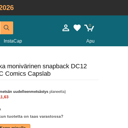
2026
0
InstaCap
Apu
ekka monivärinen snapback DC12
 Comics Capslab
metsän uudelleenmetsästys
planeetta)
1,63
a
un tuotetta on taas varastossa?
Kerro minulle