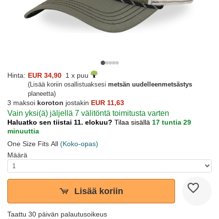
Hinta:
EUR 34,90
1 x puu
(Lisää koriin osallistuaksesi
metsän uudelleenmetsästys
planeetta)
3 maksoi
koroton
jostakin
EUR 11,63
Vain yksi(ä) jäljellä 7 välitöntä toimitusta varten
Haluatko sen tiistai 11. elokuu?
Tilaa sisällä
17 tuntia 29
minuuttia
One Size Fits All
(Koko-opas)
Määrä
Lisää koriin
Taattu 30 päivän palautusoikeus