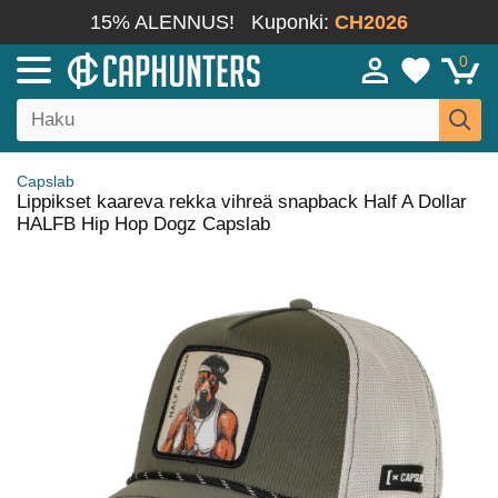
15% ALENNUS!
Kuponki:
CH2026
0
Capslab
Lippikset kaareva rekka vihreä snapback Half A Dollar
HALFB Hip Hop Dogz Capslab