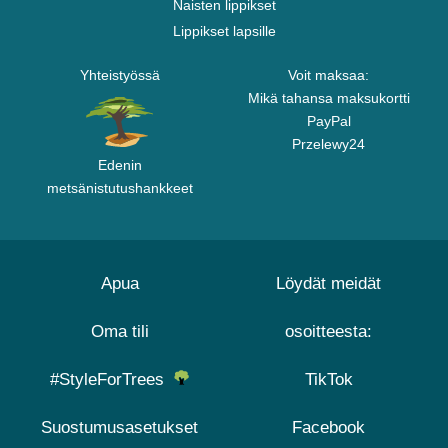
Naisten lippikset
Lippikset lapsille
Yhteistyössä
Voit maksaa:
Mikä tahansa maksukortti
PayPal
Przelewy24
Edenin
metsänistutushankkeet
Apua
Löydät meidät
Oma tili
osoitteesta:
#StyleForTrees
TikTok
Suostumusasetukset
Facebook