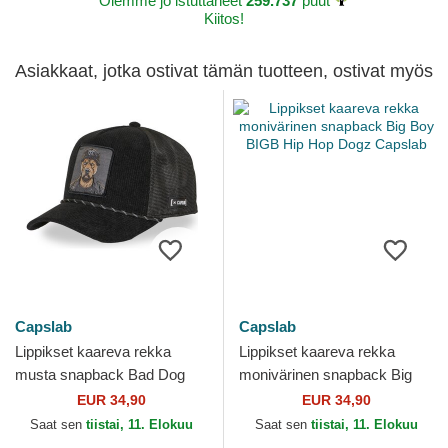
Olemme jo istuttaneet
259.737
puut
Kiitos!
Asiakkaat, jotka ostivat tämän tuotteen, ostivat myös
Capslab
Capslab
Lippikset kaareva rekka
Lippikset kaareva rekka
musta snapback Bad Dog
monivärinen snapback Big
BADB Hip Hop Dogz
Boy BIGB Hip Hop Dogz
EUR 34,90
EUR 34,90
Capslab
Capslab
Saat sen
tiistai, 11. Elokuu
Saat sen
tiistai, 11. Elokuu