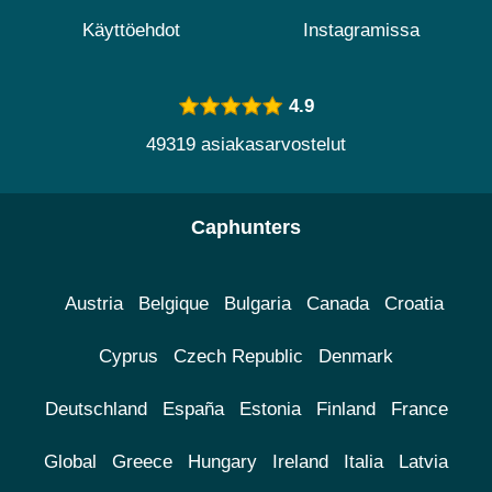
Käyttöehdot
Instagramissa
4.9
49319 asiakasarvostelut
Caphunters
Austria
Belgique
Bulgaria
Canada
Croatia
Cyprus
Czech Republic
Denmark
Deutschland
España
Estonia
Finland
France
Global
Greece
Hungary
Ireland
Italia
Latvia