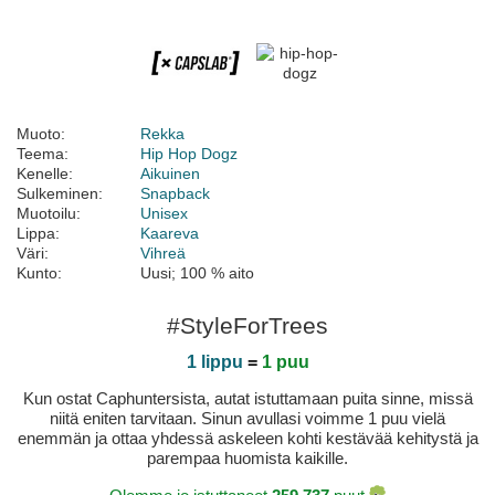
Muoto:
Rekka
Teema:
Hip Hop Dogz
Kenelle:
Aikuinen
Sulkeminen:
Snapback
Muotoilu:
Unisex
Lippa:
Kaareva
Väri:
Vihreä
Kunto:
Uusi; 100 % aito
#StyleForTrees
1 lippu
=
1 puu
Kun ostat Caphuntersista, autat istuttamaan puita sinne, missä
niitä eniten tarvitaan. Sinun avullasi voimme 1 puu vielä
enemmän ja ottaa yhdessä askeleen kohti kestävää kehitystä ja
parempaa huomista kaikille.