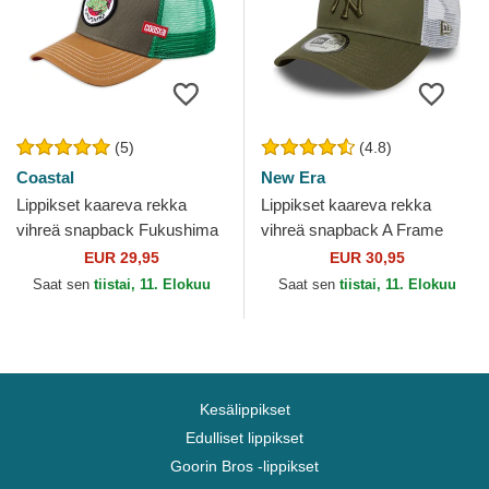
(5)
(4.8)
Coastal
New Era
Lippikset kaareva rekka
Lippikset kaareva rekka
vihreä snapback Fukushima
vihreä snapback A Frame
HFT Coastal
League Essential New York
EUR 29,95
EUR 30,95
Yankees MLB New Era
Saat sen
tiistai, 11. Elokuu
Saat sen
tiistai, 11. Elokuu
Kesälippikset
Edulliset lippikset
Goorin Bros -lippikset