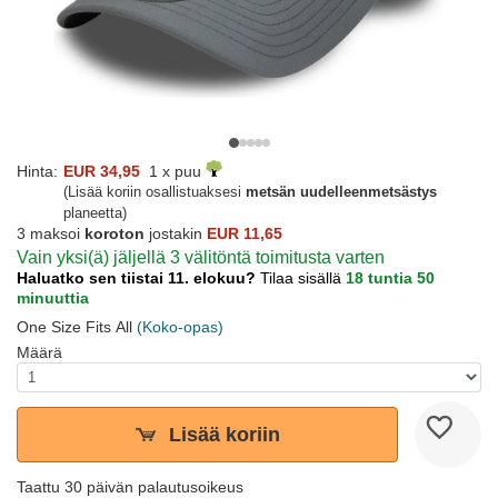
Hinta:
EUR 34,95
1 x puu
(Lisää koriin osallistuaksesi
metsän uudelleenmetsästys
planeetta)
3 maksoi
koroton
jostakin
EUR 11,65
Vain yksi(ä) jäljellä 3 välitöntä toimitusta varten
Haluatko sen tiistai 11. elokuu?
Tilaa sisällä
18 tuntia 50
minuuttia
One Size Fits All
(Koko-opas)
Määrä
Lisää koriin
Taattu 30 päivän palautusoikeus