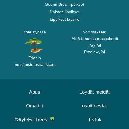
Goorin Bros -lippikset
Naisten lippikset
Lippikset lapsille
Yhteistyössä
Voit maksaa:
Mikä tahansa maksukortti
PayPal
Przelewy24
Edenin
metsänistutushankkeet
Apua
Löydät meidät
Oma tili
osoitteesta:
#StyleForTrees
TikTok