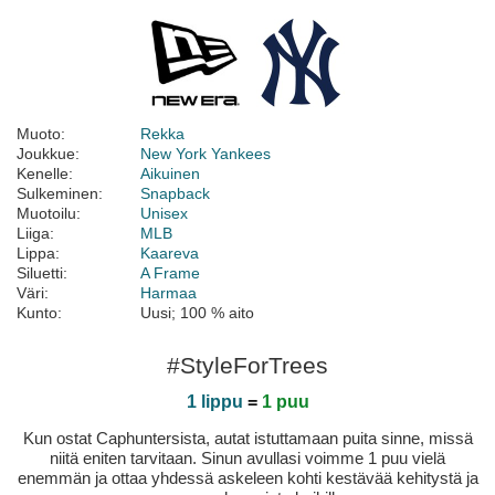
Muoto:
Rekka
Joukkue:
New York Yankees
Kenelle:
Aikuinen
Sulkeminen:
Snapback
Muotoilu:
Unisex
Liiga:
MLB
Lippa:
Kaareva
Siluetti:
A Frame
Väri:
Harmaa
Kunto:
Uusi; 100 % aito
#StyleForTrees
1 lippu
=
1 puu
Kun ostat Caphuntersista, autat istuttamaan puita sinne, missä
niitä eniten tarvitaan. Sinun avullasi voimme 1 puu vielä
enemmän ja ottaa yhdessä askeleen kohti kestävää kehitystä ja