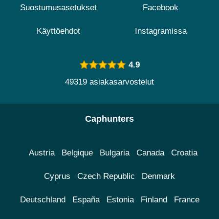
Suostumusasetukset
Facebook
Käyttöehdot
Instagramissa
4.9
49319 asiakasarvostelut
Caphunters
Austria
Belgique
Bulgaria
Canada
Croatia
Cyprus
Czech Republic
Denmark
Deutschland
España
Estonia
Finland
France