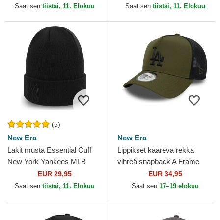
League Essential New York
Essential New York Yankees
Saat sen
tiistai, 11. Elokuu
Saat sen
tiistai, 11. Elokuu
Yankees...
MLB New Era
(5)
New Era
New Era
Lakit musta Essential Cuff
Lippikset kaareva rekka
New York Yankees MLB
vihreä snapback A Frame
New Era
Sport Los Angeles Dodgers
EUR 29,95
EUR 34,95
MLB New Era
Saat sen
tiistai, 11. Elokuu
Saat sen
17–19 elokuu