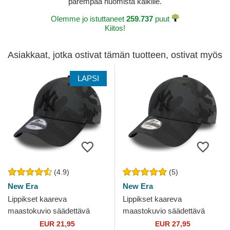
parempaa huomista kaikille.
Olemme jo istuttaneet
259.737
puut
Kiitos!
Asiakkaat, jotka ostivat tämän tuotteen, ostivat myös
LAPSI
(4.9)
(5)
New Era
New Era
Lippikset kaareva
Lippikset kaareva
maastokuvio säädettävä
maastokuvio säädettävä
nauha lapsille 9FORTY
nauha 9FORTY League
EUR 21,95
EUR 27,95