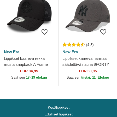
(4.8)
New Era
New Era
Lippikset kaareva rekka
Lippikset kaareva harmaa
musta snapback A Frame
säädettävä nauha 9FORTY
Sport Seattle Mariners MLB
Diamond Era New York
EUR 34,95
EUR 30,95
New Era
Yankees MLB New Era
Saat sen
17–19 elokuu
Saat sen
tiistai, 11. Elokuu
Kesälippikset
Edulliset lippikset