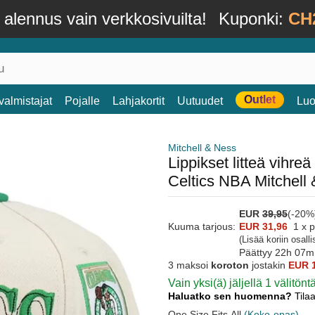
alennus vain verkkosivuilta!
Kuponki:
CH
Outlet
valmistajat
Pojalle
Lahjakortit
Uutuudet
Luo
Mitchell & Ness
Lippikset litteä vihr
Celtics NBA Mitchell
EUR
39,95
(-20%
Kuuma tarjous:
EUR 31,96
1 x 
(Lisää koriin osall
Päättyy
22h 07m
3 maksoi
koroton
jostakin
EUR 
Vain yksi(ä) jäljellä 1 välitönt
Haluatko sen huomenna?
Tila
One Size Fits All
(Koko-opas)