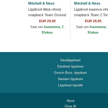
Mitchell & Ness
Mitchell & Ness
Lippikset litteä vihreä
Lippikset kaareva vih
snapback Team Ground
snapback Team 2 To
2.0 Boston Celtics NBA
2.0 Pro Boston Celtic
EUR 29,95
EUR 29,95
Mitchell & Ness
NBA Mitchell & Ness
Saat sen
huomenna, 7.
Saat sen
huomenna, 
Elokuu
Elokuu
Kesälippikset
Edulliset lippikset
Goorin Bros -lippikset
Naisten lippikset
Lippikset lapsille
Apua
Oma tili