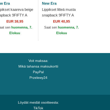
w Era
New Era
ppikset kaareva beige
Lippikset litteä musta
apback 9FIFTY A
snapback 9FIFTY A
ame Classic Boston
Frame Ring Boston
EUR 38,95
EUR 40,95
ltics NBA New Era
Celtics NBA New Era
aat sen
huomenna, 7.
Saat sen
huomenna, 7.
Elokuu
Elokuu
Voit maksaa:
Mikä tahansa maksukortti
PayPal
Przelewy24
Löydät meidät osoitteesta:
TikTok