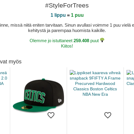
#StyleForTrees
1 lippu
=
1 puu
sinne, missä niitä eniten tarvitaan. Sinun avullasi voimme 1 puu vie
kehitystä ja parempaa huomista kaikille.
Olemme jo istuttaneet
259.408
puut
Kiitos!
tivat myös