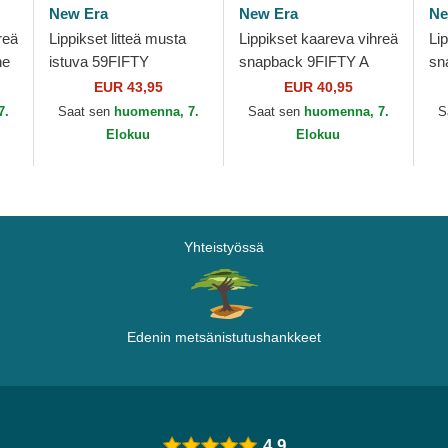
New Era
New Era
Ne
reä
Lippikset litteä musta
Lippikset kaareva vihreä
Li
ne
istuva 59FIFTY
snapback 9FIFTY A
sn
s
Statement Boston
Frame Precurved
Fr
EUR 43,95
EUR 40,95
Celtics NBA New Era
Hardwood Classics
Ce
7.
Saat sen
huomenna, 7.
Saat sen
huomenna, 7.
S
Boston Celtics NBA...
Elokuu
Elokuu
Yhteistyössä
Edenin metsänistutushankkeet
4.9