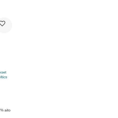
kset
ltics
k
 % aito