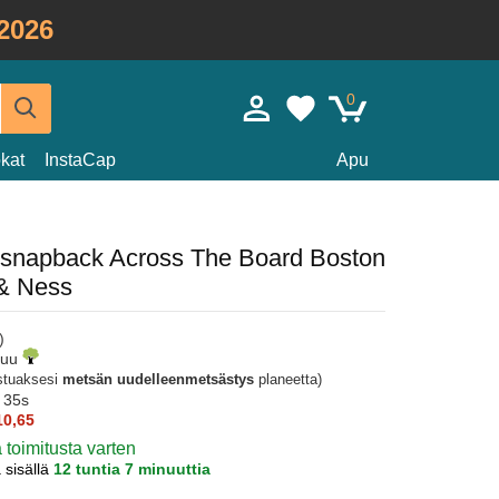
2026
0
kat
InstaCap
Apu
eä snapback Across The Board Boston
 & Ness
)
puu
istuaksesi
metsän uudelleenmetsästys
planeetta)
 35s
10,65
ä toimitusta varten
a sisällä
12 tuntia 7 minuuttia