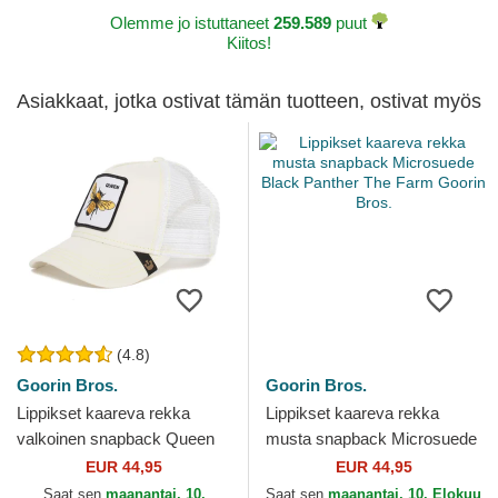
Olemme jo istuttaneet
259.589
puut
Kiitos!
Asiakkaat, jotka ostivat tämän tuotteen, ostivat myös
(4.8)
Goorin Bros.
Goorin Bros.
Lippikset kaareva rekka
Lippikset kaareva rekka
valkoinen snapback Queen
musta snapback Microsuede
Bee The Farm Goorin Bros.
Black Panther The Farm
EUR 44,95
EUR 44,95
Goorin Bros.
Saat sen
maanantai, 10.
Saat sen
maanantai, 10. Elokuu