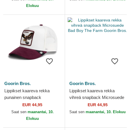
Elokuu
Goorin Bros.
Goorin Bros.
Lippikset kaareva rekka
Lippikset kaareva rekka
punainen snapback
vihreä snapback Microsuede
Represent Microsuede Eagle
Bad Boy The Farm Goorin
EUR 44,95
EUR 44,95
The Farm Goorin Bros.
Bros.
Saat sen
maanantai, 10.
Saat sen
maanantai, 10. Elokuu
Elokuu