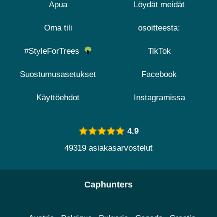
Apua
Löydät meidät
Oma tili
osoitteesta:
#StyleForTrees
TikTok
Suostumusasetukset
Facebook
Käyttöehdot
Instagramissa
4.9
49319 asiakasarvostelut
Caphunters