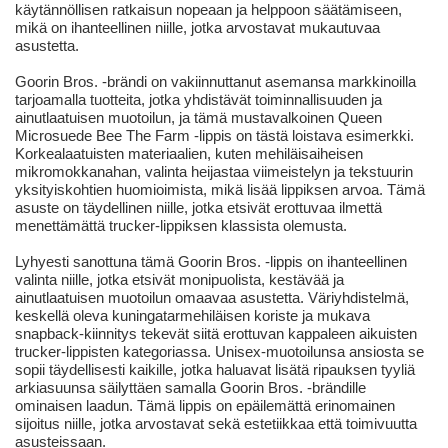
käytännöllisen ratkaisun nopeaan ja helppoon säätämiseen,
mikä on ihanteellinen niille, jotka arvostavat mukautuvaa
asustetta.
Goorin Bros. -brändi on vakiinnuttanut asemansa markkinoilla
tarjoamalla tuotteita, jotka yhdistävät toiminnallisuuden ja
ainutlaatuisen muotoilun, ja tämä mustavalkoinen Queen
Microsuede Bee The Farm -lippis on tästä loistava esimerkki.
Korkealaatuisten materiaalien, kuten mehiläisaiheisen
mikromokkanahan, valinta heijastaa viimeistelyn ja tekstuurin
yksityiskohtien huomioimista, mikä lisää lippiksen arvoa. Tämä
asuste on täydellinen niille, jotka etsivät erottuvaa ilmettä
menettämättä trucker-lippiksen klassista olemusta.
Lyhyesti sanottuna tämä Goorin Bros. -lippis on ihanteellinen
valinta niille, jotka etsivät monipuolista, kestävää ja
ainutlaatuisen muotoilun omaavaa asustetta. Väriyhdistelmä,
keskellä oleva kuningatarmehiläisen koriste ja mukava
snapback-kiinnitys tekevät siitä erottuvan kappaleen aikuisten
trucker-lippisten kategoriassa. Unisex-muotoilunsa ansiosta se
sopii täydellisesti kaikille, jotka haluavat lisätä ripauksen tyyliä
arkiasuunsa säilyttäen samalla Goorin Bros. -brändille
ominaisen laadun. Tämä lippis on epäilemättä erinomainen
sijoitus niille, jotka arvostavat sekä estetiikkaa että toimivuutta
asusteissaan.