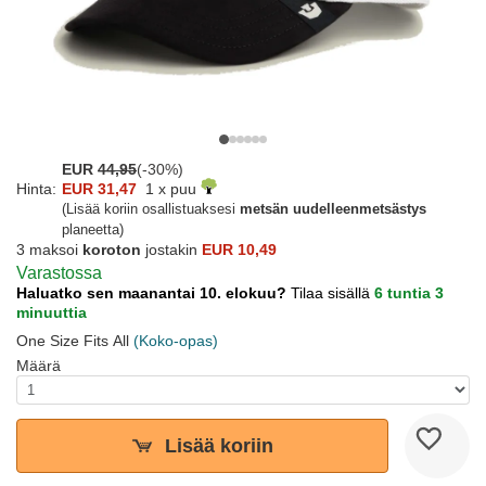
EUR
44,95
(-30%)
Hinta:
EUR 31,47
1 x puu
(Lisää koriin osallistuaksesi
metsän uudelleenmetsästys
planeetta)
3 maksoi
koroton
jostakin
EUR 10,49
Varastossa
Haluatko sen maanantai 10. elokuu?
Tilaa sisällä
6 tuntia 3
minuuttia
One Size Fits All
(Koko-opas)
Määrä
Lisää koriin