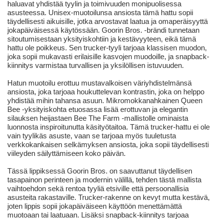
haluavat yhdistää tyylin ja toimivuuden monipuolisessa
asusteessa. Unisex-muotoilunsa ansiosta tämä hattu sopii
täydellisesti aikuisille, jotka arvostavat laatua ja omaperäisyyttä
jokapäiväisessä käytössään. Goorin Bros. -brändi tunnetaan
sitoutumisestaan yksityiskohtiin ja kestävyyteen, eikä tämä
hattu ole poikkeus. Sen trucker-tyyli tarjoaa klassisen muodon,
joka sopii mukavasti erilaisille kasvojen muodoille, ja snapback-
kiinnitys varmistaa turvallisen ja yksilöllisen istuvuuden.
Hatun muotoilu erottuu mustavalkoisen väriyhdistelmänsä
ansiosta, joka tarjoaa houkuttelevan kontrastin, joka on helppo
yhdistää mihin tahansa asuun. Mikromokkanahkainen Queen
Bee -yksityiskohta etuosassa lisää erottuvan ja elegantin
silauksen heijastaen Bee The Farm -mallistolle ominaista
luonnosta inspiroitunutta käsityötaitoa. Tämä trucker-hattu ei ole
vain tyylikäs asuste, vaan se tarjoaa myös tuuletusta
verkkokankaisen selkämyksen ansiosta, joka sopii täydellisesti
viileyden säilyttämiseen koko päivän.
Tässä lippiksessä Goorin Bros. on saavuttanut täydellisen
tasapainon perinteen ja modernin välillä, tehden tästä mallista
vaihtoehdon sekä rentoa tyyliä etsiville että persoonallisia
asusteita rakastaville. Trucker-rakenne on kevyt mutta kestävä,
joten lippis sopii jokapäiväiseen käyttöön menettämättä
muotoaan tai laatuaan. Lisäksi snapback-kiinnitys tarjoaa