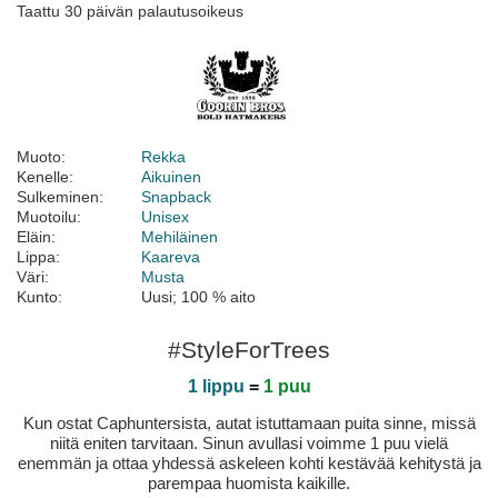
Taattu 30 päivän palautusoikeus
Muoto:
Rekka
Kenelle:
Aikuinen
Sulkeminen:
Snapback
Muotoilu:
Unisex
Eläin:
Mehiläinen
Lippa:
Kaareva
Väri:
Musta
Kunto:
Uusi; 100 % aito
#StyleForTrees
1 lippu
=
1 puu
Kun ostat Caphuntersista, autat istuttamaan puita sinne, missä
niitä eniten tarvitaan. Sinun avullasi voimme 1 puu vielä
enemmän ja ottaa yhdessä askeleen kohti kestävää kehitystä ja
parempaa huomista kaikille.