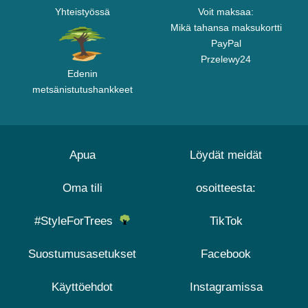
Yhteistyössä
Voit maksaa:
Mikä tahansa maksukortti
PayPal
Przelewy24
Edenin
metsänistutushankkeet
Apua
Löydät meidät
Oma tili
osoitteesta:
#StyleForTrees
TikTok
Suostumusasetukset
Facebook
Käyttöehdot
Instagramissa