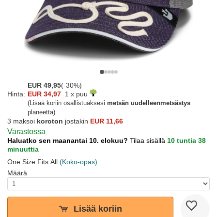
EUR
49,95
(-30%)
Hinta:
EUR 34,97
1 x puu
(Lisää koriin osallistuaksesi
metsän uudelleenmetsästys
planeetta)
3 maksoi
koroton
jostakin
EUR 11,66
Varastossa
Haluatko sen maanantai 10. elokuu?
Tilaa sisällä
10 tuntia 38
minuuttia
One Size Fits All
(Koko-opas)
Määrä
Lisää koriin