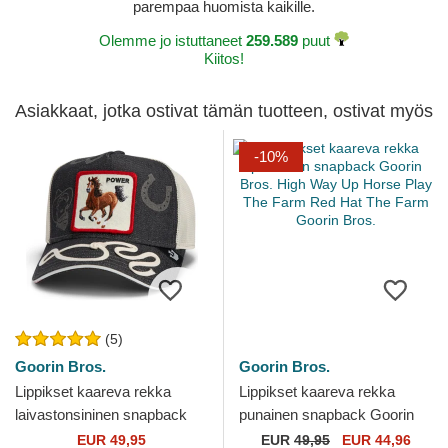
parempaa huomista kaikille.
Olemme jo istuttaneet
259.589
puut
Kiitos!
Asiakkaat, jotka ostivat tämän tuotteen, ostivat myös
-10%
(5)
Goorin Bros.
Goorin Bros.
Lippikset kaareva rekka
Lippikset kaareva rekka
laivastonsininen snapback
punainen snapback Goorin
Goorin Bros. Power Full
Bros. High Way Up Horse
EUR 49,95
EUR
49,95
EUR 44,96