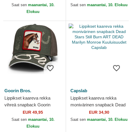
Throttle Horse Play The...
Play The Farm Red Hat...
Saat sen
maanantai, 10.
Saat sen
maanantai, 10. Elokuu
Elokuu
Goorin Bros.
Capslab
Lippikset kaareva rekka
Lippikset kaareva rekka
vihreä snapback Goorin
monivärinen snapback Dead
Bros. Work Double Shift
Stars Still Burn ART DEAD
EUR 49,95
EUR 34,90
Horse Play The Farm
Marilyn Monroe...
Saat sen
maanantai, 10.
Saat sen
maanantai, 10. Elokuu
Green...
Elokuu