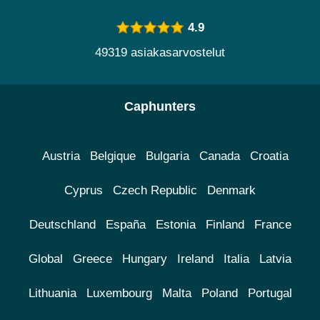
4.9
49319 asiakasarvostelut
Caphunters
Austria
Belgique
Bulgaria
Canada
Croatia
Cyprus
Czech Republic
Denmark
Deutschland
España
Estonia
Finland
France
Global
Greece
Hungary
Ireland
Italia
Latvia
Lithuania
Luxembourg
Malta
Poland
Portugal