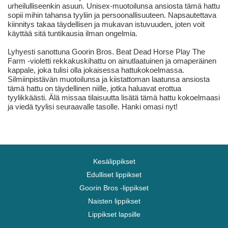
urheilulliseenkin asuun. Unisex-muotoilunsa ansiosta tämä hattu
sopii mihin tahansa tyyliin ja persoonallisuuteen. Napsautettava
kiinnitys takaa täydellisen ja mukavan istuvuuden, joten voit
käyttää sitä tuntikausia ilman ongelmia.
Lyhyesti sanottuna Goorin Bros. Beat Dead Horse Play The
Farm -violetti rekkakuskihattu on ainutlaatuinen ja omaperäinen
kappale, joka tulisi olla jokaisessa hattukokoelmassa.
Silmiinpistävän muotoilunsa ja kiistattoman laatunsa ansiosta
tämä hattu on täydellinen niille, jotka haluavat erottua
tyylikkäästi. Älä missaa tilaisuutta lisätä tämä hattu kokoelmaasi
ja viedä tyylisi seuraavalle tasolle. Hanki omasi nyt!
Kesälippikset
Edulliset lippikset
Goorin Bros -lippikset
Naisten lippikset
Lippikset lapsille