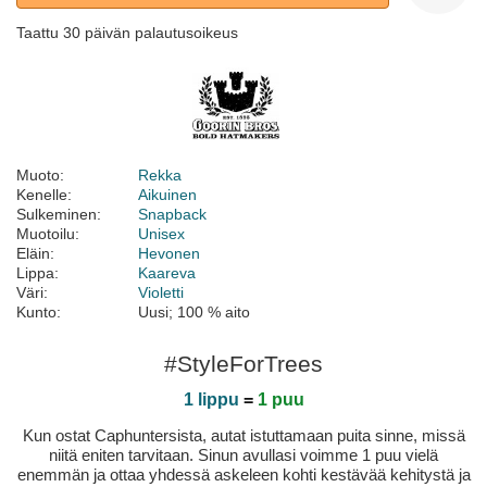
Taattu 30 päivän palautusoikeus
Muoto:
Rekka
Kenelle:
Aikuinen
Sulkeminen:
Snapback
Muotoilu:
Unisex
Eläin:
Hevonen
Lippa:
Kaareva
Väri:
Violetti
Kunto:
Uusi; 100 % aito
#StyleForTrees
1 lippu
=
1 puu
Kun ostat Caphuntersista, autat istuttamaan puita sinne, missä
niitä eniten tarvitaan. Sinun avullasi voimme 1 puu vielä
enemmän ja ottaa yhdessä askeleen kohti kestävää kehitystä ja