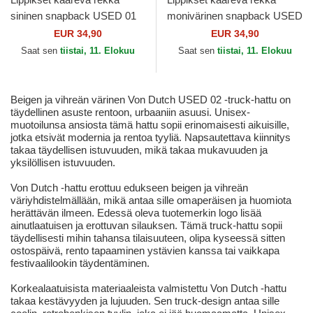
sininen snapback USED 01
monivärinen snapback USED
Von Dutch
08 Von Dutch
EUR 34,90
EUR 34,90
Saat sen
tiistai, 11. Elokuu
Saat sen
tiistai, 11. Elokuu
Beigen ja vihreän värinen Von Dutch USED 02 -truck-hattu on
täydellinen asuste rentoon, urbaaniin asuusi. Unisex-
muotoilunsa ansiosta tämä hattu sopii erinomaisesti aikuisille,
jotka etsivät modernia ja rentoa tyyliä. Napsautettava kiinnitys
takaa täydellisen istuvuuden, mikä takaa mukavuuden ja
yksilöllisen istuvuuden.
Von Dutch -hattu erottuu edukseen beigen ja vihreän
väriyhdistelmällään, mikä antaa sille omaperäisen ja huomiota
herättävän ilmeen. Edessä oleva tuotemerkin logo lisää
ainutlaatuisen ja erottuvan silauksen. Tämä truck-hattu sopii
täydellisesti mihin tahansa tilaisuuteen, olipa kyseessä sitten
ostospäivä, rento tapaaminen ystävien kanssa tai vaikkapa
festivaalilookin täydentäminen.
Korkealaatuisista materiaaleista valmistettu Von Dutch -hattu
takaa kestävyyden ja lujuuden. Sen truck-design antaa sille