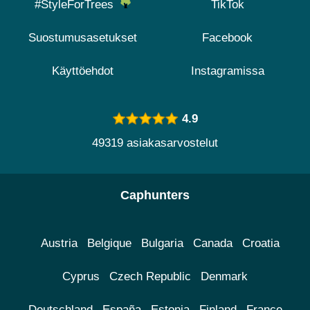
#StyleForTrees
TikTok
Suostumusasetukset
Facebook
Käyttöehdot
Instagramissa
4.9
49319 asiakasarvostelut
Caphunters
Austria
Belgique
Bulgaria
Canada
Croatia
Cyprus
Czech Republic
Denmark
Deutschland
España
Estonia
Finland
France