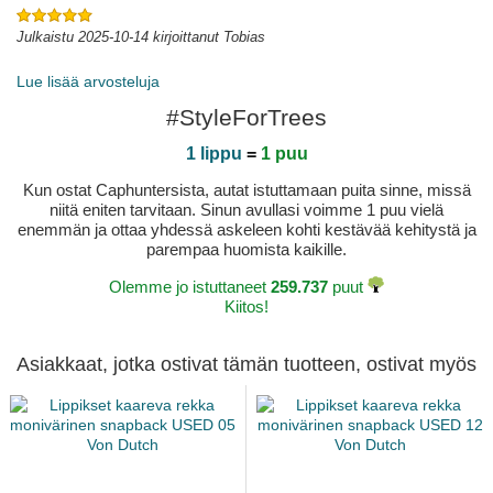
Julkaistu 2025-10-14 kirjoittanut Tobias
Lue lisää arvosteluja
#StyleForTrees
1 lippu
=
1 puu
Kun ostat Caphuntersista, autat istuttamaan puita sinne, missä
niitä eniten tarvitaan. Sinun avullasi voimme 1 puu vielä
enemmän ja ottaa yhdessä askeleen kohti kestävää kehitystä ja
parempaa huomista kaikille.
Olemme jo istuttaneet
259.737
puut
Kiitos!
Asiakkaat, jotka ostivat tämän tuotteen, ostivat myös