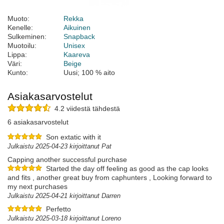
Muoto:
Rekka
Kenelle:
Aikuinen
Sulkeminen:
Snapback
Muotoilu:
Unisex
Lippa:
Kaareva
Väri:
Beige
Kunto:
Uusi; 100 % aito
Asiakasarvostelut
4.2 viidestä tähdestä
6 asiakasarvostelut
Son extatic with it
Julkaistu 2025-04-23 kirjoittanut Pat
Capping another successful purchase
Started the day off feeling as good as the cap looks
and fits , another great buy from caphunters , Looking forward to
my next purchases
Julkaistu 2025-04-21 kirjoittanut Darren
Perfetto
Julkaistu 2025-03-18 kirjoittanut Loreno