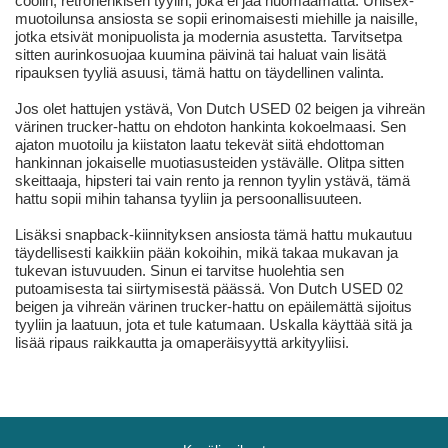
coolin, retrohenkisen tyylin, joka ei jää huomaamatta. Unisex-
muotoilunsa ansiosta se sopii erinomaisesti miehille ja naisille,
jotka etsivät monipuolista ja modernia asustetta. Tarvitsetpa
sitten aurinkosuojaa kuumina päivinä tai haluat vain lisätä
ripauksen tyyliä asuusi, tämä hattu on täydellinen valinta.
Jos olet hattujen ystävä, Von Dutch USED 02 beigen ja vihreän
värinen trucker-hattu on ehdoton hankinta kokoelmaasi. Sen
ajaton muotoilu ja kiistaton laatu tekevät siitä ehdottoman
hankinnan jokaiselle muotiasusteiden ystävälle. Olitpa sitten
skeittaaja, hipsteri tai vain rento ja rennon tyylin ystävä, tämä
hattu sopii mihin tahansa tyyliin ja persoonallisuuteen.
Lisäksi snapback-kiinnityksen ansiosta tämä hattu mukautuu
täydellisesti kaikkiin pään kokoihin, mikä takaa mukavan ja
tukevan istuvuuden. Sinun ei tarvitse huolehtia sen
putoamisesta tai siirtymisestä päässä. Von Dutch USED 02
beigen ja vihreän värinen trucker-hattu on epäilemättä sijoitus
tyyliin ja laatuun, jota et tule katumaan. Uskalla käyttää sitä ja
lisää ripaus raikkautta ja omaperäisyyttä arkityyliisi.