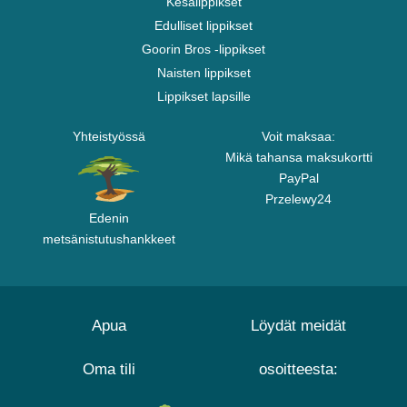
Kesälippikset
Edulliset lippikset
Goorin Bros -lippikset
Naisten lippikset
Lippikset lapsille
Yhteistyössä
Voit maksaa:
Mikä tahansa maksukortti
PayPal
Przelewy24
Edenin
metsänistutushankkeet
Apua
Löydät meidät
Oma tili
osoitteesta: