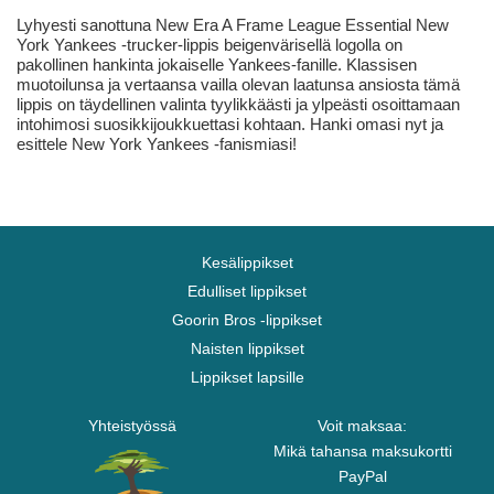
Lyhyesti sanottuna New Era A Frame League Essential New
York Yankees -trucker-lippis beigenvärisellä logolla on
pakollinen hankinta jokaiselle Yankees-fanille. Klassisen
muotoilunsa ja vertaansa vailla olevan laatunsa ansiosta tämä
lippis on täydellinen valinta tyylikkäästi ja ylpeästi osoittamaan
intohimosi suosikkijoukkuettasi kohtaan. Hanki omasi nyt ja
esittele New York Yankees -fanismiasi!
Kesälippikset
Edulliset lippikset
Goorin Bros -lippikset
Naisten lippikset
Lippikset lapsille
Yhteistyössä
Voit maksaa:
Mikä tahansa maksukortti
PayPal