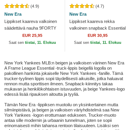
(4.9)
(4.7)
New Era
New Era
Lippikset kaareva valkoinen
Lippikset kaareva rekka
säädettävä nauha 9FORTY
valkoinen snapback Essential
League Essential New York
A Frame New York Yankees
EUR 25,95
EUR 30,95
Yankees MLB New Era
MLB New Era
Saat sen
tiistai, 11. Elokuu
Saat sen
tiistai, 11. Elokuu
New York Yankees MLB:n beigen ja valkoisen värinen New Era
A Frame League Essential -truck-lippis beigellä logolla on
pakollinen hankinta jokaiselle New York Yankees -fanille. Tämä
trucker-tyylinen lippis sopii täydellisesti aikuisille, jotka haluavat
rennon mutta sporttisen ilmeen. Snapback-kiinnitys takaa
mukavan ja henkilökohtaisen istuvuuden, ja beige Yankees-logo
edessä lisää ripauksen aitoutta ja tyyliä.
Tämän New Era -lippiksen muotoilu on yksinkertainen mutta
silmiinpistävä, ja beigen ja valkoisen väriyhdistelmä saa New
York Yankees -logon erottumaan edukseen. Trucker-muoto
antaa sille modernin ja urbaanin tunnelman, joten se sopii
erinomaisesti mihin tahansa rentoon tilaisuuteen. Lisäksi sen