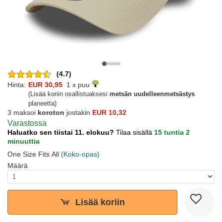
(4.7)
Hinta:
EUR 30,95
1 x puu
(Lisää koriin osallistuaksesi
metsän uudelleenmetsästys
planeetta)
3 maksoi
koroton
jostakin
EUR 10,32
Varastossa
Haluatko sen tiistai 11. elokuu?
Tilaa sisällä
15 tuntia 2
minuuttia
One Size Fits All
(Koko-opas)
Määrä
Lisää koriin