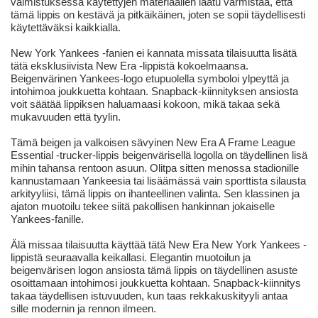
valmistuksessa käytettyjen materiaalien laatu varmistaa, että
tämä lippis on kestävä ja pitkäikäinen, joten se sopii täydellisesti
käytettäväksi kaikkialla.
New York Yankees -fanien ei kannata missata tilaisuutta lisätä
tätä eksklusiivista New Era -lippistä kokoelmaansa.
Beigenvärinen Yankees-logo etupuolella symboloi ylpeyttä ja
intohimoa joukkuetta kohtaan. Snapback-kiinnityksen ansiosta
voit säätää lippiksen haluamaasi kokoon, mikä takaa sekä
mukavuuden että tyylin.
Tämä beigen ja valkoisen sävyinen New Era A Frame League
Essential -trucker-lippis beigenvärisellä logolla on täydellinen lisä
mihin tahansa rentoon asuun. Olitpa sitten menossa stadionille
kannustamaan Yankeesia tai lisäämässä vain sporttista silausta
arkityyliisi, tämä lippis on ihanteellinen valinta. Sen klassinen ja
ajaton muotoilu tekee siitä pakollisen hankinnan jokaiselle
Yankees-fanille.
Älä missaa tilaisuutta käyttää tätä New Era New York Yankees -
lippistä seuraavalla keikallasi. Elegantin muotoilun ja
beigenvärisen logon ansiosta tämä lippis on täydellinen asuste
osoittamaan intohimosi joukkuetta kohtaan. Snapback-kiinnitys
takaa täydellisen istuvuuden, kun taas rekkakuskityyli antaa
sille modernin ja rennon ilmeen.