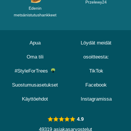
Przelewy24
Edenin
metsänistutushankkeet
Apua
Löydät meidät
Oma tili
osoitteesta:
#StyleForTrees
TikTok
Suostumusasetukset
Facebook
Käyttöehdot
Instagramissa
4.9
49319 asiakasarvostelut