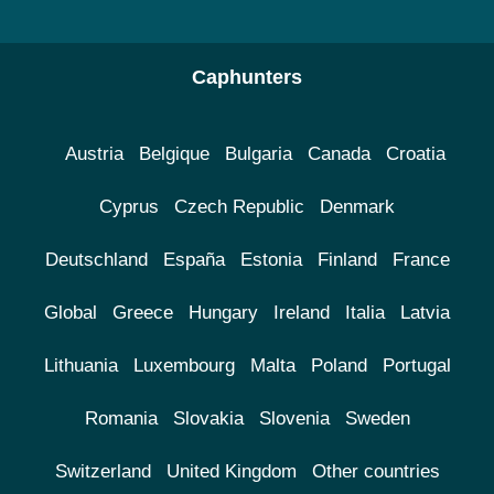
Caphunters
Austria
Belgique
Bulgaria
Canada
Croatia
Cyprus
Czech Republic
Denmark
Deutschland
España
Estonia
Finland
France
Global
Greece
Hungary
Ireland
Italia
Latvia
Lithuania
Luxembourg
Malta
Poland
Portugal
Romania
Slovakia
Slovenia
Sweden
Switzerland
United Kingdom
Other countries