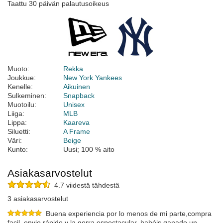
Taattu 30 päivän palautusoikeus
Muoto:
Rekka
Joukkue:
New York Yankees
Kenelle:
Aikuinen
Sulkeminen:
Snapback
Muotoilu:
Unisex
Liiga:
MLB
Lippa:
Kaareva
Siluetti:
A Frame
Väri:
Beige
Kunto:
Uusi; 100 % aito
Asiakasarvostelut
4.7 viidestä tähdestä
3 asiakasarvostelut
Buena experiencia por lo menos de mi parte,compra
facil, envio rápido y la gorra espectacular, habéis ganado un