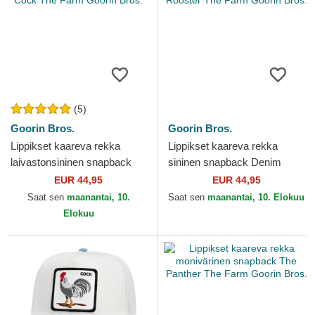
(5)
Goorin Bros.
Goorin Bros.
Lippikset kaareva rekka
Lippikset kaareva rekka
laivastonsininen snapback
sininen snapback Denim
Edge Cock The Farm Goorin
Rooster The Farm Goorin
EUR 44,95
EUR 44,95
Bros.
Bros.
Saat sen
maanantai, 10.
Saat sen
maanantai, 10. Elokuu
Elokuu