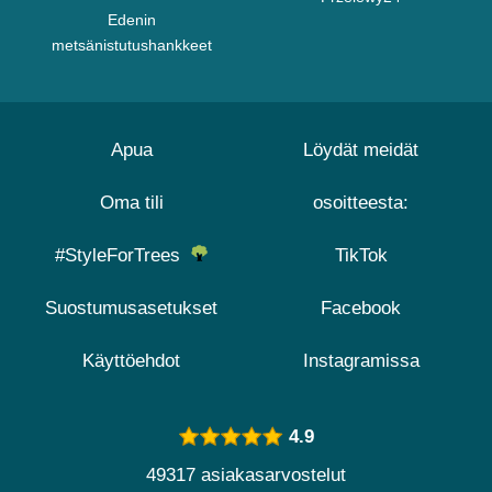
Edenin
metsänistutushankkeet
Apua
Löydät meidät
Oma tili
osoitteesta:
#StyleForTrees
TikTok
Suostumusasetukset
Facebook
Käyttöehdot
Instagramissa
4.9
49317 asiakasarvostelut