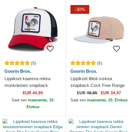
-30%
(5)
(5)
Goorin Bros.
Goorin Bros.
Lippikset kaareva rekka
Lippikset litteä ruskea
monivärinen snapback
snapback Cock Free Range
Goorin Bros. Cock Team
The Farm Flats The Farm
EUR 44,95
EUR
49,95
EUR 34,97
Rooster Original Recipe
Goorin Bros.
Saat sen
maanantai, 10.
Saat sen
maanantai, 10. Elokuu
Team...
Elokuu