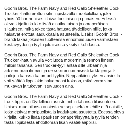
Goorin Bros. The Farm Navy and Red Gallo Sheleather Cock
Trucker -hattu erottuu silmiinpistävällä muotoilullaan, joka
yhdistää harmonisesti laivastonsinisen ja punaisen. Edessä
oleva kirjailtu kukko lisää ainutlaatuisen ja omaperäisen
silauksen, mikä tekee tästä hatusta täydellisen niille, jotka
haluavat erottua laadukkaalla asusteella. Lisäksi Goorin Bros. -
brändi takaa jokaisen tuotteensa erinomaisuuden varmistaen
kestävyyden ja tyylin jokaisessa yksityiskohdassa.
Goorin Bros. The Farm Navy and Red Gallo Sheleather Cock
Trucker -hatun avulla voit luoda modernin ja rennon ilmeen
milloin tahansa. Sen trucker-tyyli antaa sille urbaanin ja
arkisemman ilmeen, ja se sopii erinomaisesti farkkujen ja t-
paitojen kanssa katumuotityyliin. Nepparikiinnityksen ansiosta
voit säätää lippalakin haluamaasi kokoon, mikä varmistaa
mukavan ja tukevan istuvuuden aina.
Goorin Bros. The Farm Navy and Red Gallo Sheleather Cock -
truck-lippis on täydellinen asuste mihin tahansa tilaisuuteen.
Unisex-muotoilunsa ansiosta se sopii sekä miehille että naisille,
jotka etsivät monipuolista ja laadukasta asustetta. Edessä oleva
kirjailtu kukko lisää ripauksen omaperäisyyttä ja tyyliä tehden
tästä lippiksestä ehdottoman lisän vaatekaappiisi.