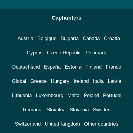
Caphunters
Austria
Belgique
Bulgaria
Canada
Croatia
Cyprus
Czech Republic
Denmark
Deutschland
España
Estonia
Finland
France
Global
Greece
Hungary
Ireland
Italia
Latvia
Lithuania
Luxembourg
Malta
Poland
Portugal
Romania
Slovakia
Slovenia
Sweden
Switzerland
United Kingdom
Other countries