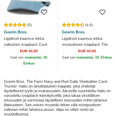
(5)
(4.6)
Goorin Bros.
Goorin Bros.
Lippikset kaareva rekka
Lippikset kaareva rekka
valkoinen snapback Cock
monivärinen snapback The
Rooster Fan Institution Ball
Panther The Farm Goorin
EUR 44,95
EUR 44,95
Club Global Core...
Bros.
Saat sen
maanantai, 10.
Saat sen
maanantai, 10. Elokuu
Elokuu
Goorin Bros. The Farm Navy and Red Gallo Sheleather Cock
Trucker -hattu on ainutlaatuinen kappale, joka yhdistää
täydellisesti tyylin ja mukavuuden. Aikuisille suunniteltu hattu on
varustettu snapback-kiinnityksellä, joka takaa yksilöllisen
istuvuuden ja varmistaa täydellisen istuvuuden mihin tahansa
tilaisuuteen. Sen unisex-muotoilu tekee siitä monipuolisen
valinnan mihin tahansa asuun, olipa se sitten rento tai
muodollisempi.