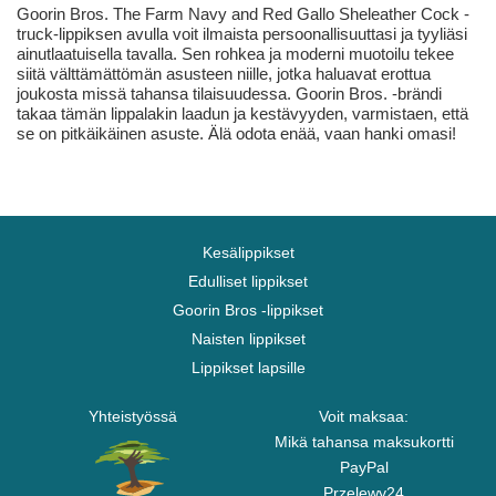
Goorin Bros. The Farm Navy and Red Gallo Sheleather Cock -
truck-lippiksen avulla voit ilmaista persoonallisuuttasi ja tyyliäsi
ainutlaatuisella tavalla. Sen rohkea ja moderni muotoilu tekee
siitä välttämättömän asusteen niille, jotka haluavat erottua
joukosta missä tahansa tilaisuudessa. Goorin Bros. -brändi
takaa tämän lippalakin laadun ja kestävyyden, varmistaen, että
se on pitkäikäinen asuste. Älä odota enää, vaan hanki omasi!
Kesälippikset
Edulliset lippikset
Goorin Bros -lippikset
Naisten lippikset
Lippikset lapsille
Yhteistyössä
Voit maksaa:
Mikä tahansa maksukortti
PayPal
Przelewy24