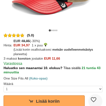
(5.0)
EUR
49,95
(-30%)
Hinta:
EUR 34,97
1 x puu
(Lisää koriin osallistuaksesi
metsän uudelleenmetsästys
planeetta)
3 maksoi
koroton
jostakin
EUR 11,66
Varastossa
Haluatko sen maanantai 10. elokuu?
Tilaa sisällä
21 tuntia 43
minuuttia
One Size Fits All
(Koko-opas)
Määrä
Lisää koriin