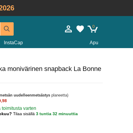
2026
0
InstaCap
Apu
kka monivärinen snapback La Bonne
metsän uudelleenmetsästys
planeetta)
9,98
ä toimitusta varten
lokuu?
Tilaa sisällä
3 tuntia 32 minuuttia