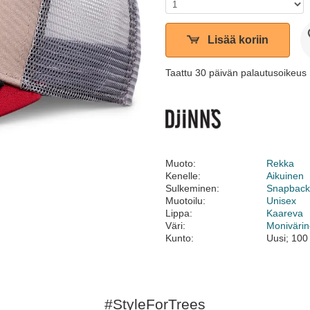
Lisää koriin
Taattu 30 päivän palautusoikeus
Muoto:
Rekka
Kenelle:
Aikuinen
Sulkeminen:
Snapbac
Muotoilu:
Unisex
Lippa:
Kaareva
Väri:
Moniväri
Kunto:
Uusi; 100
#StyleForTrees