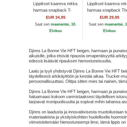
Lippikset kaareva rekka
Lippikset kaareva re
harmaa snapback T-
harmaa snapback Th
Bone HFT Food Djinns
Glow HFT Coastal
EUR 34,95
EUR 29,95
Saat sen
maanantai, 10.
Saat sen
maanantai, 1
Elokuu
Elokuu
Djinns La Bonne Vie HFT beigen, harmaan ja punaisen 
aikuisille, jotka etsivät ripausta omaperäisyyttä ark
edessä lisäävät ripauksen hienostuneisuutta.
Laatu ja tyyli yhdistyvät Djinns La Bonne Vie HFT bei
täydellisesti arkikäyttöön ja kestää aikaa. Trucker-mu
persoonallisuuttasi. Olitpa sitten mies tai nainen, tämä
Djinns La Bonne Vie HFT beigen, harmaan ja punaisen 
haluamaasi kokoon varmistaaksesi täydellisen istuvuu
tarjoavat monipuolisuutta ja sopivat mihin tahansa asuun
Djinns on laadusta ja innovatiivisesta muotoilustaan
materiaaleista ja yksityiskohtien huolellisella huomioi
viimeistelemään hienostuneempi ilme, tämä lippis on ih