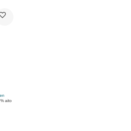
k
nen
 % aito