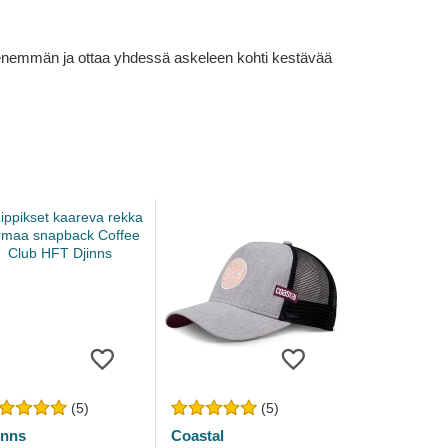
lä enemmän ja ottaa yhdessä askeleen kohti kestävää
(5)
(5)
inns
Coastal