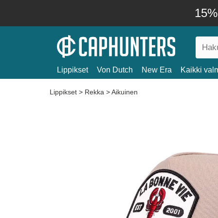
15% 
Lippikset
Von Dutch
New Era
Kaikki valm
Lippikset
>
Rekka
>
Aikuinen