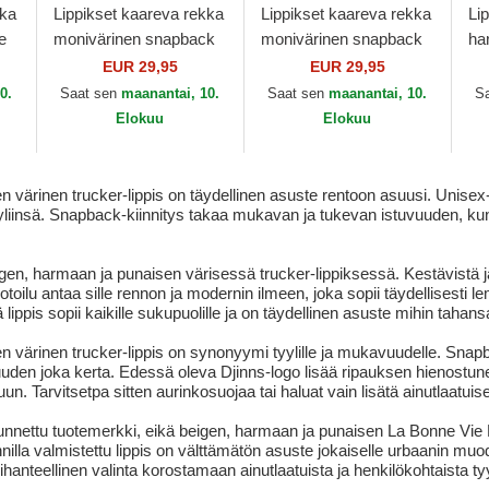
kka
Lippikset kaareva rekka
Lippikset kaareva rekka
Li
e
monivärinen snapback
monivärinen snapback
ha
Stupid Wave HFT
Sunday Brunch HFT
Co
EUR 29,95
EUR 29,95
Coastal
DNC Djinns
0.
Saat sen
maanantai, 10.
Saat sen
maanantai, 10.
S
Elokuu
Elokuu
värinen trucker-lippis on täydellinen asuste rentoon asuusi. Unisex-
ityyliinsä. Snapback-kiinnitys takaa mukavan ja tukevan istuvuuden, ku
gen, harmaan ja punaisen värisessä trucker-lippiksessä. Kestävistä ja 
otoilu antaa sille rennon ja modernin ilmeen, joka sopii täydellisesti 
 lippis sopii kaikille sukupuolille ja on täydellinen asuste mihin tahans
värinen trucker-lippis on synonyymi tyylille ja mukavuudelle. Snapb
den joka kerta. Edessä oleva Djinns-logo lisää ripauksen hienostuneis
. Tarvitsetpa sitten aurinkosuojaa tai haluat vain lisätä ainutlaatuisen
 tunnettu tuotemerkki, eikä beigen, harmaan ja punaisen La Bonne Vie
nnilla valmistettu lippis on välttämätön asuste jokaiselle urbaanin muod
anteellinen valinta korostamaan ainutlaatuista ja henkilökohtaista tyy