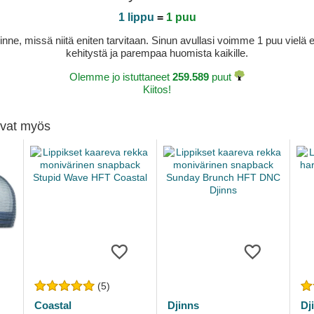
1 lippu
=
1 puu
sinne, missä niitä eniten tarvitaan. Sinun avullasi voimme 1 puu vie
kehitystä ja parempaa huomista kaikille.
Olemme jo istuttaneet
259.589
puut
Kiitos!
tivat myös
(5)
Coastal
Djinns
Dj