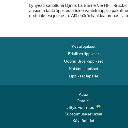
Lyhyesti sanottuna Djinns La Bonne Vie HFT -truck-li
ansiosta tästä lippisestä tulee vaatekaappisi pakollinen 
erottuaksesi joukosta. Älä epäröi hankkia omaasi ja o
Kesälippikset
Edulliset lippikset
Goorin Bros -lippikset
Naisten lippikset
Lippikset lapsille
Apua
Oma tili
#StyleForTrees
Suostumusasetukset
Käyttöehdot