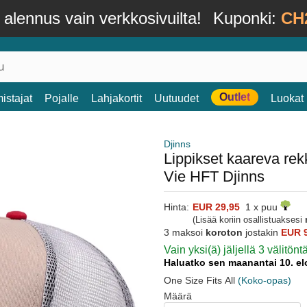
alennus vain verkkosivuilta!
Kuponki:
CH
Outlet
istajat
Pojalle
Lahjakortit
Uutuudet
Luokat
Djinns
Lippikset kaareva re
Vie HFT Djinns
Hinta:
EUR 29,95
1 x puu
(Lisää koriin osallistuaksesi
3 maksoi
koroton
jostakin
EUR 
Vain yksi(ä) jäljellä 3 välitönt
Haluatko sen maanantai 10. e
One Size Fits All
(Koko-opas)
Määrä