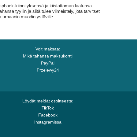
apback-kiinnityksensä ja kiistattoman laatunsa
nsa tyyliin ja siitä tulee viimeistely, jota tarvitset
a urbaanin muodin ystäville.
Voit maksaa:
Mikä tahansa maksukortti
PayPal
Przelewy24
Löydät meidät osoitteesta:
TikTok
Facebook
Instagramissa