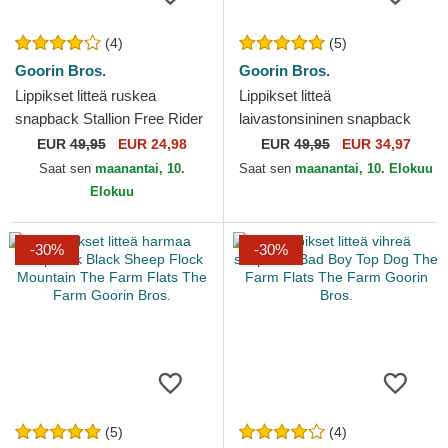
(4)
(5)
Goorin Bros.
Goorin Bros.
Lippikset litteä ruskea
Lippikset litteä
snapback Stallion Free Rider
laivastonsininen snapback
The Farm Flats The Farm
Lone Wolf One Pack The
EUR
49,95
EUR 24,98
EUR
49,95
EUR 34,97
Goorin Bros.
Farm Flats The Farm Goorin
Saat sen
maanantai, 10.
Saat sen
maanantai, 10. Elokuu
Bros.
Elokuu
-30%
-30%
(5)
(4)