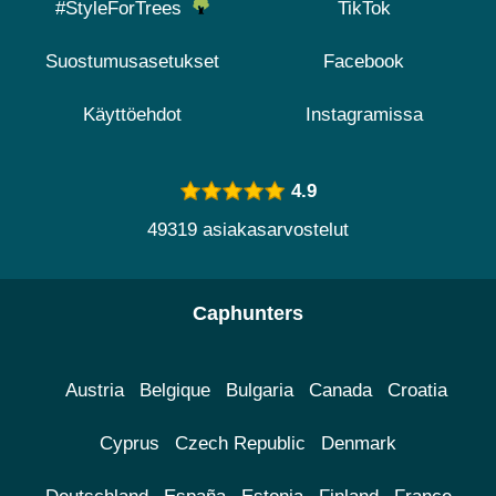
#StyleForTrees
TikTok
Suostumusasetukset
Facebook
Käyttöehdot
Instagramissa
4.9
49319 asiakasarvostelut
Caphunters
Austria
Belgique
Bulgaria
Canada
Croatia
Cyprus
Czech Republic
Denmark