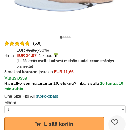
(5.0)
EUR
49,95
(-30%)
Hinta:
EUR 34,97
1 x puu
(Lisää koriin osallistuaksesi
metsän uudelleenmetsästys
planeetta)
3 maksoi
koroton
jostakin
EUR 11,66
Varastossa
Haluatko sen maanantai 10. elokuu?
Tilaa sisällä
10 tuntia 10
minuuttia
One Size Fits All
(Koko-opas)
Määrä
Lisää koriin