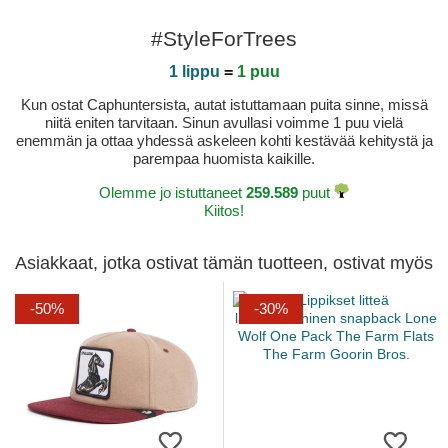
#StyleForTrees
1 lippu
=
1 puu
Kun ostat Caphuntersista, autat istuttamaan puita sinne, missä
niitä eniten tarvitaan. Sinun avullasi voimme 1 puu vielä
enemmän ja ottaa yhdessä askeleen kohti kestävää kehitystä ja
parempaa huomista kaikille.
Olemme jo istuttaneet
259.589
puut
Kiitos!
Asiakkaat, jotka ostivat tämän tuotteen, ostivat myös
-50%
-30%