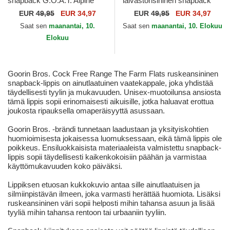
snapback G.O.A.T. Alpine
laivastonsininen snapback
Base The Farm Flats The
Shleather Cock The Farm
EUR
49,95
EUR 34,97
EUR
49,95
EUR 34,97
Farm Goorin Bros.
Goorin Bros.
Saat sen
maanantai, 10.
Saat sen
maanantai, 10. Elokuu
Elokuu
Goorin Bros. Cock Free Range The Farm Flats ruskeansininen
snapback-lippis on ainutlaatuinen vaatekappale, joka yhdistää
täydellisesti tyylin ja mukavuuden. Unisex-muotoilunsa ansiosta
tämä lippis sopii erinomaisesti aikuisille, jotka haluavat erottua
joukosta ripauksella omaperäisyyttä asussaan.
Goorin Bros. -brändi tunnetaan laadustaan ja yksityiskohtien
huomioimisesta jokaisessa luomuksessaan, eikä tämä lippis ole
poikkeus. Ensiluokkaisista materiaaleista valmistettu snapback-
lippis sopii täydellisesti kaikenkokoisiin päähän ja varmistaa
käyttömukavuuden koko päiväksi.
Lippiksen etuosan kukkokuvio antaa sille ainutlaatuisen ja
silmiinpistävän ilmeen, joka varmasti herättää huomiota. Lisäksi
ruskeansininen väri sopii helposti mihin tahansa asuun ja lisää
tyyliä mihin tahansa rentoon tai urbaaniin tyyliin.