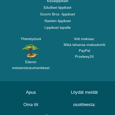
Kesälippikset
Edulliset lippikset
Goorin Bros -lippikset
Naisten lippikset
Lippikset lapsille
Yhteistyössä
Voit maksaa:
Mikä tahansa maksukortti
PayPal
Przelewy24
Edenin
metsänistutushankkeet
Apua
Löydät meidät
Oma tili
osoitteesta: