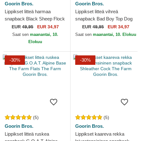
Goorin Bros.
Goorin Bros.
Lippikset litteä harmaa
Lippikset litteä vihreä
snapback Black Sheep Flock
snapback Bad Boy Top Dog
Mountain The Farm Flats The
The Farm Flats The Farm
EUR
49,95
EUR 34,97
EUR
49,95
EUR 34,97
Farm Goorin Bros.
Goorin Bros.
Saat sen
maanantai, 10.
Saat sen
maanantai, 10. Elokuu
Elokuu
-30%
-30%
(5)
(5)
Goorin Bros.
Goorin Bros.
Lippikset litteä ruskea
Lippikset kaareva rekka