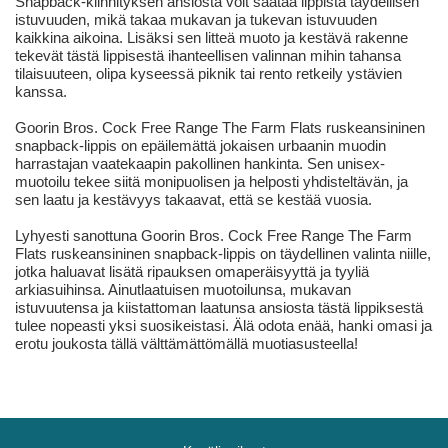
Snapback-kiinnityksen ansiosta voit säätää lippistä täydellisen
istuvuuden, mikä takaa mukavan ja tukevan istuvuuden
kaikkina aikoina. Lisäksi sen litteä muoto ja kestävä rakenne
tekevät tästä lippisestä ihanteellisen valinnan mihin tahansa
tilaisuuteen, olipa kyseessä piknik tai rento retkeily ystävien
kanssa.
Goorin Bros. Cock Free Range The Farm Flats ruskeansininen
snapback-lippis on epäilemättä jokaisen urbaanin muodin
harrastajan vaatekaapin pakollinen hankinta. Sen unisex-
muotoilu tekee siitä monipuolisen ja helposti yhdisteltävän, ja
sen laatu ja kestävyys takaavat, että se kestää vuosia.
Lyhyesti sanottuna Goorin Bros. Cock Free Range The Farm
Flats ruskeansininen snapback-lippis on täydellinen valinta niille,
jotka haluavat lisätä ripauksen omaperäisyyttä ja tyyliä
arkiasuihinsa. Ainutlaatuisen muotoilunsa, mukavan
istuvuutensa ja kiistattoman laatunsa ansiosta tästä lippiksestä
tulee nopeasti yksi suosikeistasi. Älä odota enää, hanki omasi ja
erotu joukosta tällä välttämättömällä muotiasusteella!