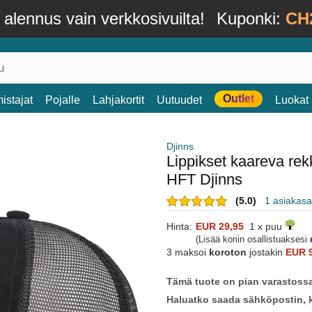
alennus vain verkkosivuilta!
Kuponki:
CH
Outlet
istajat
Pojalle
Lahjakortit
Uutuudet
Luokat
Djinns
Lippikset kaareva re
HFT Djinns
(5.0)
1 asiakasa
Hinta:
EUR 29,95
1 x puu
(Lisää koriin osallistuaksesi
3 maksoi
koroton
jostakin
EUR 
Tämä tuote on pian varastoss
Haluatko saada sähköpostin, k