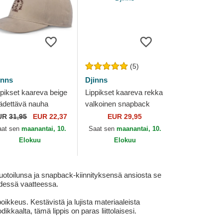
(5)
inns
Djinns
ppikset kaareva beige
Lippikset kaareva rekka
ädettävä nauha
valkoinen snapback
ueFit Lazy Classic
Lazy Sunday Coffee
UR
31,95
EUR 22,37
EUR 29,95
inns
Club HFT Djinns
aat sen
maanantai, 10.
Saat sen
maanantai, 10.
Elokuu
Elokuu
muotoilunsa ja snapback-kiinnityksensä ansiosta se
yhdessä vaatteessa.
ikkeus. Kestävistä ja lujista materiaaleista
dikkaalta, tämä lippis on paras liittolaisesi.