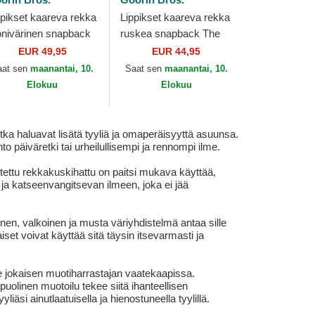
ppikset kaareva rekka
Lippikset kaareva rekka
nivärinen snapback
ruskea snapback The
m Goat Verry Dapper
GOAT The Farm Goorin
EUR 49,95
EUR 44,95
e Farm Goorin Bros.
Bros.
aat sen
maanantai, 10.
Saat sen
maanantai, 10.
Elokuu
Elokuu
a haluavat lisätä tyyliä ja omaperäisyyttä asuunsa.
 päiväretki tai urheilullisempi ja rennompi ilme.
stettu rekkakuskihattu on paitsi mukava käyttää,
ja katseenvangitsevan ilmeen, joka ei jää
nen, valkoinen ja musta väriyhdistelmä antaa sille
et voivat käyttää sitä täysin itsevarmasti ja
 jokaisen muotiharrastajan vaatekaapissa.
linen muotoilu tekee siitä ihanteellisen
iäsi ainutlaatuisella ja hienostuneella tyylillä.