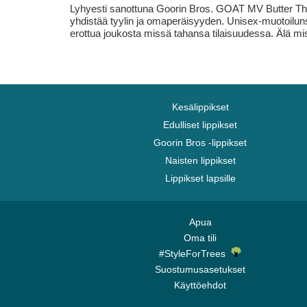
Lyhyesti sanottuna Goorin Bros. GOAT MV Butter The F
yhdistää tyylin ja omaperäisyyden. Unisex-muotoilunsa
erottua joukosta missä tahansa tilaisuudessa. Älä miss
Kesälippikset
Edulliset lippikset
Goorin Bros -lippikset
Naisten lippikset
Lippikset lapsille
Apua
Oma tili
#StyleForTrees
Suostumusasetukset
Käyttöehdot