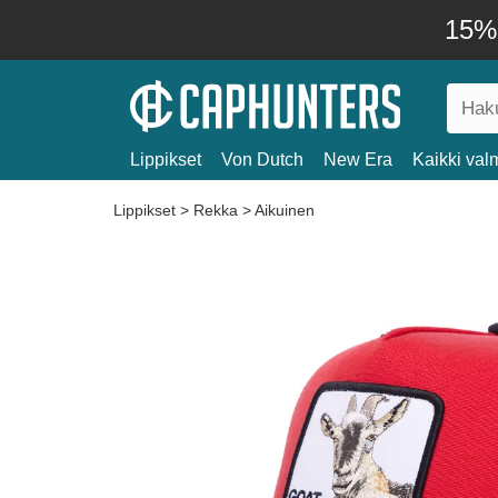
15% 
Lippikset
Von Dutch
New Era
Kaikki valm
Lippikset
>
Rekka
>
Aikuinen