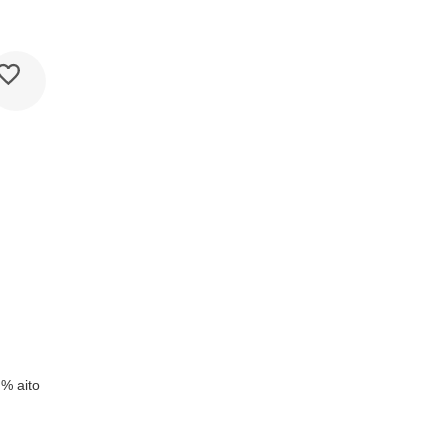
k
 % aito