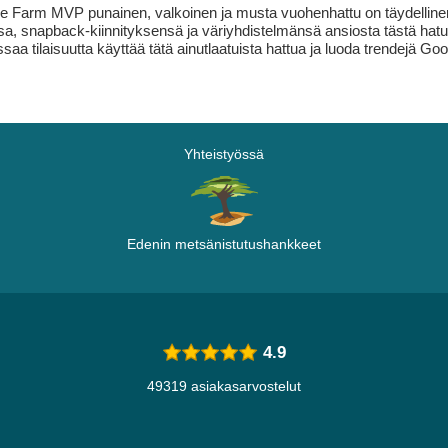
arm MVP punainen, valkoinen ja musta vuohenhattu on täydellinen vali
, snapback-kiinnityksensä ja väriyhdistelmänsä ansiosta tästä hatusta
aa tilaisuutta käyttää tätä ainutlaatuista hattua ja luoda trendejä Go
Yhteistyössä
Edenin metsänistutushankkeet
4.9
49319 asiakasarvostelut