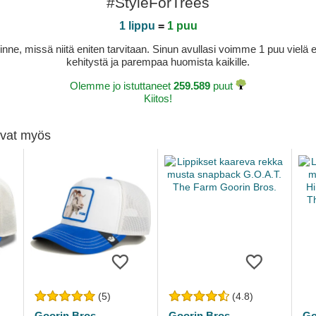
#StyleForTrees
1 lippu
=
1 puu
sinne, missä niitä eniten tarvitaan. Sinun avullasi voimme 1 puu vie
kehitystä ja parempaa huomista kaikille.
Olemme jo istuttaneet
259.589
puut
Kiitos!
tivat myös
(5)
(4.8)
Goorin Bros.
Goorin Bros.
Go