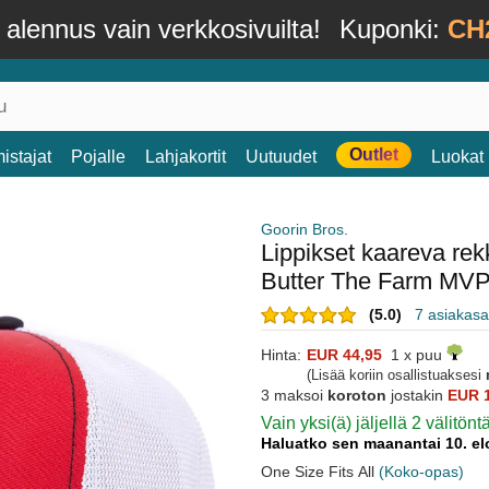
alennus vain verkkosivuilta!
Kuponki:
CH
Outlet
istajat
Pojalle
Lahjakortit
Uutuudet
Luokat
Goorin Bros.
Lippikset kaareva r
Butter The Farm MVP
(5.0)
7 asiakasa
Hinta:
EUR 44,95
1 x puu
(Lisää koriin osallistuaksesi
3 maksoi
koroton
jostakin
EUR 
Vain yksi(ä) jäljellä 2 välitönt
Haluatko sen maanantai 10. e
One Size Fits All
(Koko-opas)