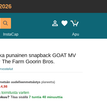
2026
0
InstaCap
Apu
ekka punainen snapback GOAT MV
 The Farm Goorin Bros.
rvostelut
metsän uudelleenmetsästys
planeetta)
14,98
ä toimitusta varten
lokuu?
Tilaa sisällä
7 tuntia 40 minuuttia