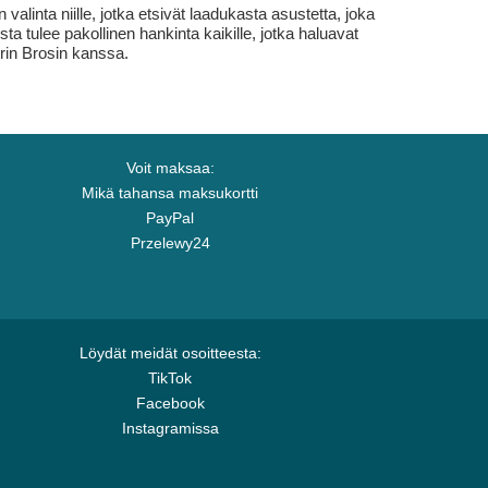
nta niille, jotka etsivät laadukasta asustetta, joka
 tulee pakollinen hankinta kaikille, jotka haluavat
orin Brosin kanssa.
Voit maksaa:
Mikä tahansa maksukortti
PayPal
Przelewy24
Löydät meidät osoitteesta:
TikTok
Facebook
Instagramissa