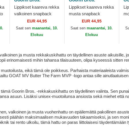
kka
Lippikset kaareva rekka
Lippikset kaareva rekka
Li
to
valkoinen snapback
musta snapback
mo
rm
Him Suede Goat Suede
G.O.A.T. The Farm
Hi
EUR 44,95
EUR 44,95
Truckers The Farm
Goorin Bros.
Th
0.
Saat sen
maanantai, 10.
Saat sen
maanantai, 10.
S
Goorin Bros.
Elokuu
Elokuu
inen ja musta rekkakuskihattu on täydellinen asuste aikuisille, jotk
 erinomaisesti mihin tahansa tilaisuuteen, olipa kyseessä sitten rento
 muotoilusta, eikä tämä ole poikkeus. Parhaista materiaaleista valmi
ailtu GOAT MV Butter The Farm MVP -logo antaa sille ainutlaatuisen 
 tämä Goorin Bros. -rekkakuskihattu on täydellinen valinta. Sen punai
ansa asuun. Lisäksi unisex-muotoilunsa ansiosta sekä miehet että nais
 valkoinen ja musta vuohenhattu on epäilemättä pakollinen asuste
sesti päähän maksimaalisen mukavuuden takaamiseksi, ja sen monipuo
k tai rento ulkoilu, tämä hattu on paras liittolaisesi täydentämään tyyl