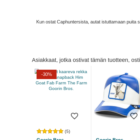
Kun ostat Caphuntersista, autat istuttamaan puita 
Asiakkaat, jotka ostivat tämän tuotteen, os
-30%
(5)
Goorin Bros.
Goorin Bros.