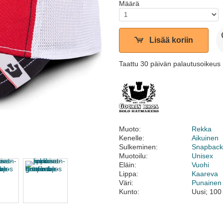
Määrä
Lisää koriin
Taattu 30 päivän palautusoikeus
Muoto:
Rekka
Kenelle:
Aikuinen
Sulkeminen:
Snapbac
Muotoilu:
Unisex
Eläin:
Vuohi
Lippa:
Kaareva
Väri:
Punainen
Kunto:
Uusi; 100