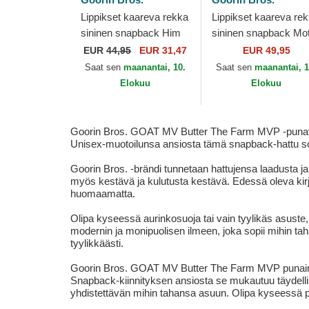
Lippikset kaareva rekka
Lippikset kaareva re
sininen snapback Him
sininen snapback Mo
Goat Fab Farm The
Lamba Goat The Fa
EUR
44,95
EUR 31,47
EUR 49,95
Farm Goorin Bros.
Goorin Bros.
Saat sen
maanantai, 10.
Saat sen
maanantai, 1
Elokuu
Elokuu
Goorin Bros. GOAT MV Butter The Farm MVP -punavalko
Unisex-muotoilunsa ansiosta tämä snapback-hattu sopii
Goorin Bros. -brändi tunnetaan hattujensa laadusta ja
myös kestävä ja kulutusta kestävä. Edessä oleva kirj
huomaamatta.
Olipa kyseessä aurinkosuoja tai vain tyylikäs asuste,
modernin ja monipuolisen ilmeen, joka sopii mihin tah
tyylikkäästi.
Goorin Bros. GOAT MV Butter The Farm MVP punainen,
Snapback-kiinnityksen ansiosta se mukautuu täydelli
yhdistettävän mihin tahansa asuun. Olipa kyseessä pikni