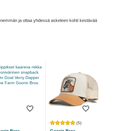
lä enemmän ja ottaa yhdessä askeleen kohti kestävää
(5)
orin Bros.
Goorin Bros.