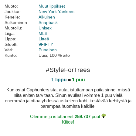
Muoto:
Muut lippikset
Joukkue:
New York Yankees
Kenelle:
Aikuinen
Sulkeminen:
Snapback
Muotoilu:
Unisex
Liiga:
MLB
Lippa:
Litteä
Siluetti:
9FIFTY
Väri:
Punainen
Kunto:
Uusi; 100 % aito
#StyleForTrees
1 lippu
=
1 puu
Kun ostat Caphuntersista, autat istuttamaan puita sinne, missä
niitä eniten tarvitaan. Sinun avullasi voimme 1 puu vielä
enemmän ja ottaa yhdessä askeleen kohti kestävää kehitystä ja
parempaa huomista kaikille.
Olemme jo istuttaneet
259.737
puut
Kiitos!