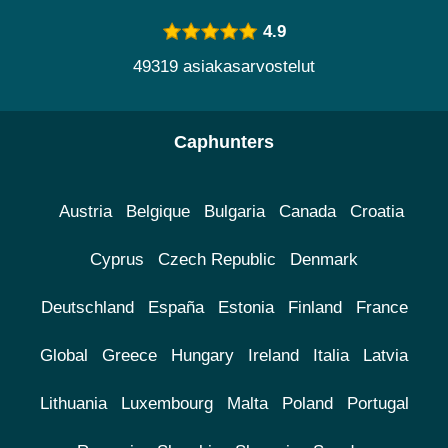
4.9
49319 asiakasarvostelut
Caphunters
Austria
Belgique
Bulgaria
Canada
Croatia
Cyprus
Czech Republic
Denmark
Deutschland
España
Estonia
Finland
France
Global
Greece
Hungary
Ireland
Italia
Latvia
Lithuania
Luxembourg
Malta
Poland
Portugal