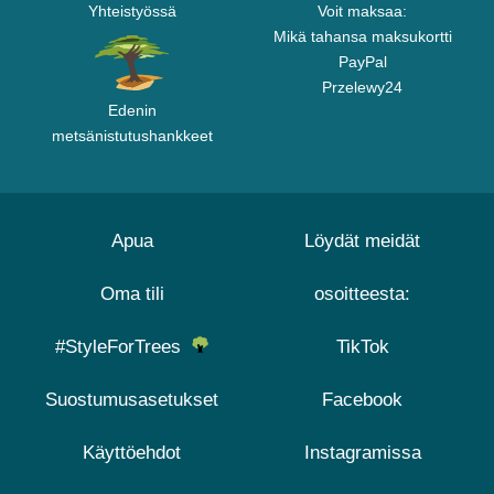
Yhteistyössä
Voit maksaa:
Mikä tahansa maksukortti
PayPal
Przelewy24
Edenin
metsänistutushankkeet
Apua
Löydät meidät
Oma tili
osoitteesta:
#StyleForTrees
TikTok
Suostumusasetukset
Facebook
Käyttöehdot
Instagramissa