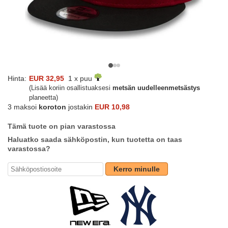
Hinta:
EUR 32,95
1 x puu
(Lisää koriin osallistuaksesi
metsän uudelleenmetsästys
planeetta)
3 maksoi
koroton
jostakin
EUR 10,98
Tämä tuote on pian varastossa
Haluatko saada sähköpostin, kun tuotetta on taas
varastossa?
Kerro minulle