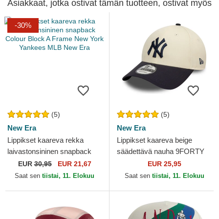
Asiakkaat, jotka ostivat tämän tuotteen, ostivat myös
-30%
(5)
(5)
New Era
New Era
Lippikset kaareva rekka
Lippikset kaareva beige
laivastonsininen snapback
säädettävä nauha 9FORTY
Colour Block A Frame New
Colour Block New York
EUR
30,95
EUR 21,67
EUR 25,95
York Yankees MLB New Era
Yankees MLB New Era
Saat sen
tiistai, 11. Elokuu
Saat sen
tiistai, 11. Elokuu