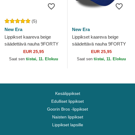
(5)
New Era
New Era
Lippikset kaareva beige
Lippikset kaareva beige
säädettävä nauha 9FORTY
säädettävä nauha 9FORTY
Colour Block Oakland
Colour Block Los Angeles
EUR 25,95
EUR 25,95
Athletics MLB New Era
Dodgers MLB New Era
Saat sen
tiistai, 11. Elokuu
Saat sen
tiistai, 11. Elokuu
Kesälippikset
Edulliset lippikset
Goorin Bros -lippikset
Naisten lippikset
Lippikset lapsille