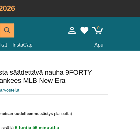
2026
0
kat
InstaCap
Apu
usta säädettävä nauha 9FORTY
Yankees MLB New Era
arvostelut
metsän uudelleenmetsästys
planeetta)
a sisällä
6 tuntia 56 minuuttia