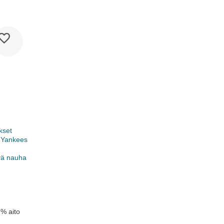
kset
 Yankees
vä nauha
 % aito