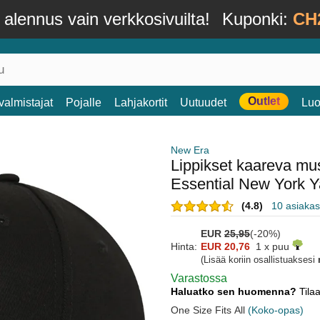
alennus vain verkkosivuilta!
Kuponki:
CH
Outlet
valmistajat
Pojalle
Lahjakortit
Uutuudet
Luo
New Era
Lippikset kaareva m
Essential New York 
(4.8)
10 asiakas
EUR
25,95
(-20%)
Hinta:
EUR 20,76
1 x puu
(Lisää koriin osallistuaksesi
Varastossa
Haluatko sen huomenna?
Tila
One Size Fits All
(Koko-opas)