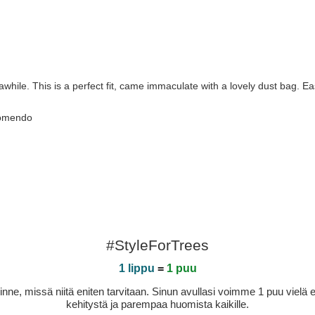
awhile. This is a perfect fit, came immaculate with a lovely dust bag. Ea
ecomendo
#StyleForTrees
1 lippu
=
1 puu
sinne, missä niitä eniten tarvitaan. Sinun avullasi voimme 1 puu vie
kehitystä ja parempaa huomista kaikille.