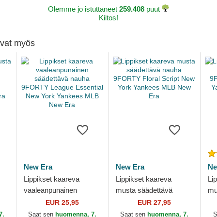
Olemme jo istuttaneet
259.408
puut
Kiitos!
tivat myös
New Era
New Era
Ne
Lippikset kaareva
Lippikset kaareva
Li
vaaleanpunainen
musta säädettävä
mu
säädettävä nauha
nauha 9FORTY Floral
na
EUR 25,95
EUR 27,95
w
9FORTY League
Script New York
Ne
7.
Saat sen
huomenna, 7.
Saat sen
huomenna, 7.
S