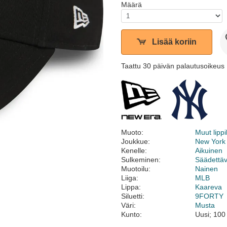
Määrä
Lisää koriin
Taattu 30 päivän palautusoikeus
Muoto:
Muut lippi
Joukkue:
New York
Kenelle:
Aikuinen
Sulkeminen:
Säädettä
Muotoilu:
Nainen
Liiga:
MLB
Lippa:
Kaareva
Siluetti:
9FORTY
Väri:
Musta
Kunto:
Uusi; 100