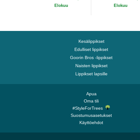
Yankees MLB New Era
York Yankees MLB
Elokuu
Elokuu
New Era
Kesälippikset
Edulliset lippikset
Goorin Bros -lippikset
Naisten lippikset
Lippikset lapsille
Apua
Oma tili
#StyleForTrees
Suostumusasetukset
Käyttöehdot