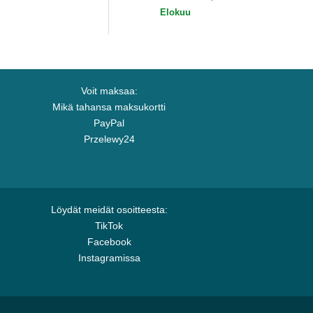
B New Era
Yankees MLB New Era
Elokuu
Voit maksaa:
Mikä tahansa maksukortti
PayPal
Przelewy24
Löydät meidät osoitteesta:
TikTok
Facebook
Instagramissa