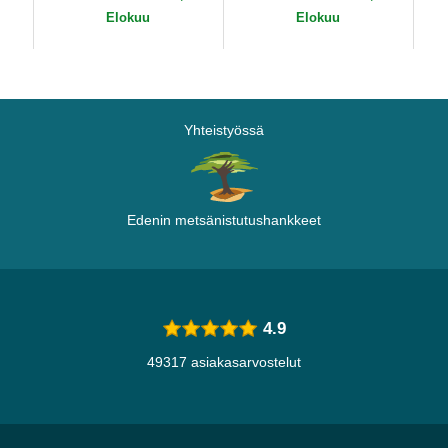
Essential New York
Yankees MLB New Era
ML
Elokuu
Elokuu
Yankees MLB...
Yhteistyössä
Edenin metsänistutushankkeet
4.9
49317 asiakasarvostelut