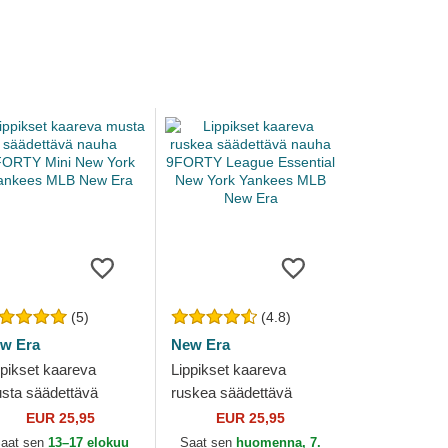
(5)
(4.8)
w Era
New Era
ppikset kaareva
Lippikset kaareva
sta säädettävä
ruskea säädettävä
uha 9FORTY Mini
nauha 9FORTY League
EUR 25,95
EUR 25,95
w York Yankees
Essential New York
aat sen
13–17 elokuu
Saat sen
huomenna, 7.