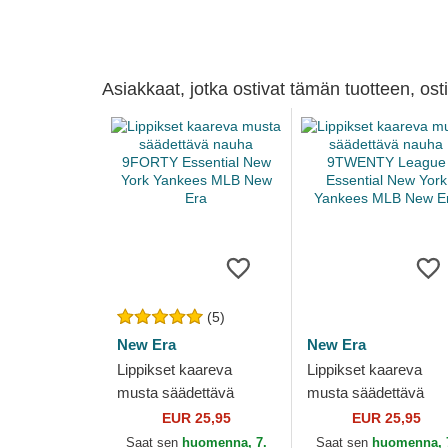
Asiakkaat, jotka ostivat tämän tuotteen, os
(5)
New Era
New Era
Lippikset kaareva
Lippikset kaareva
musta säädettävä
musta säädettävä
nauha 9FORTY
nauha 9TWENTY
EUR 25,95
EUR 25,95
Essential New York
League Essential Ne
Saat sen
huomenna, 7.
Saat sen
huomenna, 