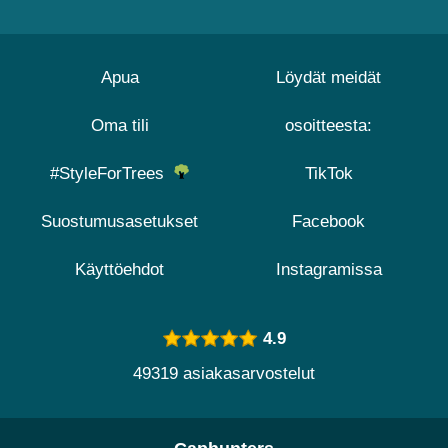
Apua
Löydät meidät
Oma tili
osoitteesta:
#StyleForTrees
TikTok
Suostumusasetukset
Facebook
Käyttöehdot
Instagramissa
4.9
49319 asiakasarvostelut