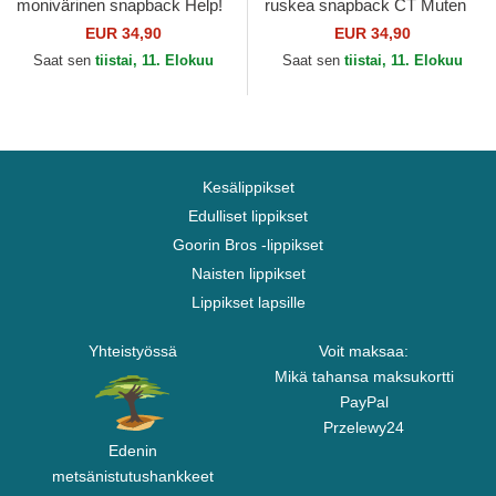
monivärinen snapback Help!
ruskea snapback CT Muten
REL Scooby-Doo Capslab
Roshi Dragon Ball Capslab
EUR 34,90
EUR 34,90
Saat sen
tiistai, 11. Elokuu
Saat sen
tiistai, 11. Elokuu
Kesälippikset
Edulliset lippikset
Goorin Bros -lippikset
Naisten lippikset
Lippikset lapsille
Yhteistyössä
Voit maksaa:
Mikä tahansa maksukortti
PayPal
Przelewy24
Edenin
metsänistutushankkeet