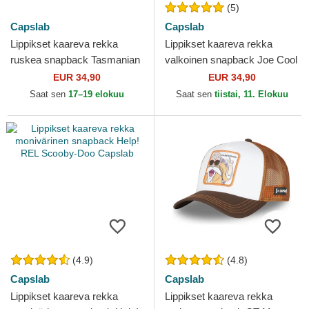
(5)
Capslab
Capslab
Lippikset kaareva rekka
Lippikset kaareva rekka
ruskea snapback Tasmanian
valkoinen snapback Joe Cool
piru Looney Tunes Capslab
JOE Snoopy Tenavat
EUR 34,90
EUR 34,90
Capslab
Saat sen
17–19 elokuu
Saat sen
tiistai, 11. Elokuu
(4.9)
(4.8)
Capslab
Capslab
Lippikset kaareva rekka
Lippikset kaareva rekka