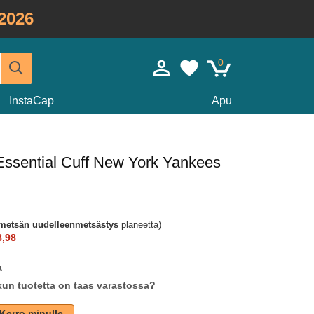
2026
0
InstaCap
Apu
Essential Cuff New York Yankees
metsän uudelleenmetsästys
planeetta)
8,98
a
un tuotetta on taas varastossa?
Kerro minulle