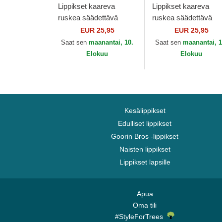
Lippikset kaareva
Lippikset kaareva
ruskea säädettävä
ruskea säädettävä
nauha 9FORTY League
nauha 9FORTY Leag
EUR 25,95
EUR 25,95
Essential New York
Essential New York
Saat sen
maanantai, 10.
Saat sen
maanantai, 1
Yankees MLB New Era
Yankees MLB New E
Elokuu
Elokuu
Kesälippikset
Edulliset lippikset
Goorin Bros -lippikset
Naisten lippikset
Lippikset lapsille
Apua
Oma tili
#StyleForTrees