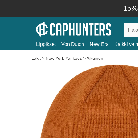
15% 
Lippikset
Von Dutch
New Era
Kaikki valm
Lakit
>
New York Yankees
>
Aikuinen