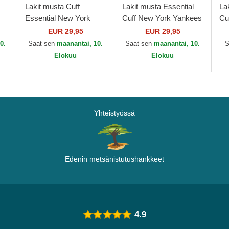
Lakit musta Cuff
Lakit musta Essential
La
Essential New York
Cuff New York Yankees
Cu
ue
Yankees MLB New Era
MLB New Era
Un
EUR 29,95
EUR 29,95
Pr
0.
Saat sen
maanantai, 10.
Saat sen
maanantai, 10.
S
ra
Er
Elokuu
Elokuu
Yhteistyössä
Edenin metsänistutushankkeet
4.9