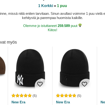
1 Korkki
=
1 puu
sinne, missä niitä eniten tarvitaan. Sinun avullasi voimme 1 puu vie
kehitystä ja parempaa huomista kaikille.
Olemme jo istuttaneet
259.589
puut
Kiitos!
tivat myös
(5)
(5)
New Era
New Era
Ne