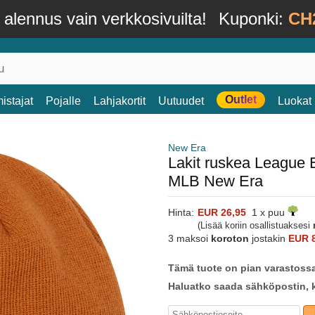
alennus vain verkkosivuilta!
Kuponki:
CH
Outlet
istajat
Pojalle
Lahjakortit
Uutuudet
Luokat
New Era
Lakit ruskea League 
MLB New Era
Hinta:
EUR 26,95
1 x puu
(Lisää koriin osallistuaksesi
3 maksoi
koroton
jostakin
EUR 
Tämä tuote on pian varastoss
Haluatko saada sähköpostin, k