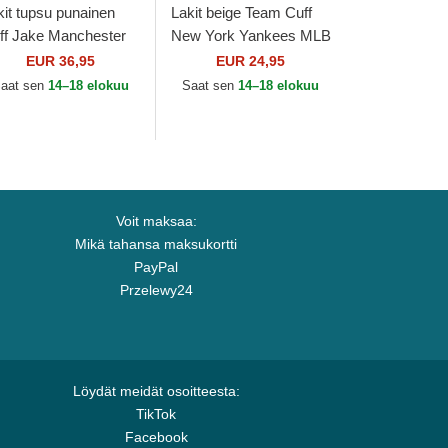
kit tupsu punainen
Lakit beige Team Cuff
ff Jake Manchester
New York Yankees MLB
ited Football Club
New Era
EUR 36,95
EUR 24,95
emier League New
aat sen
14–18 elokuu
Saat sen
14–18 elokuu
a
Voit maksaa:
Mikä tahansa maksukortti
PayPal
Przelewy24
Löydät meidät osoitteesta:
TikTok
Facebook