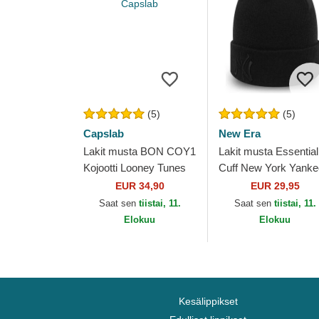
(5)
(5)
Capslab
New Era
Lakit musta BON COY1
Lakit musta Essential
Kojootti Looney Tunes
Cuff New York Yank
Capslab
MLB New Era
EUR 34,90
EUR 29,95
Saat sen
tiistai, 11.
Saat sen
tiistai, 11.
Elokuu
Elokuu
Kesälippikset