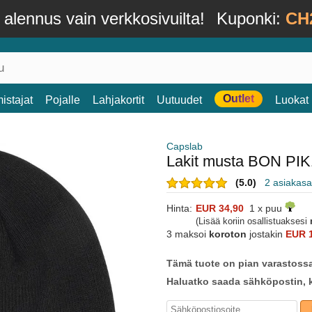
alennus vain verkkosivuilta!
Kuponki:
CH
Outlet
istajat
Pojalle
Lahjakortit
Uutuudet
Luokat
Capslab
Lakit musta BON PI
(5.0)
2 asiakasa
Hinta:
EUR 34,90
1 x puu
(Lisää koriin osallistuaksesi
3 maksoi
koroton
jostakin
EUR 1
Tämä tuote on pian varastoss
Haluatko saada sähköpostin, k