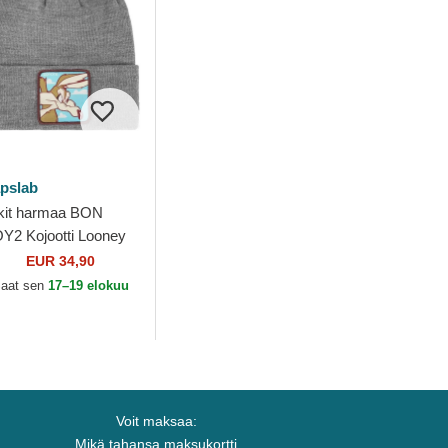
pslab
kit harmaa BON
Y2 Kojootti Looney
nes Capslab
EUR 34,90
aat sen
17–19 elokuu
Voit maksaa:
Mikä tahansa maksukortti