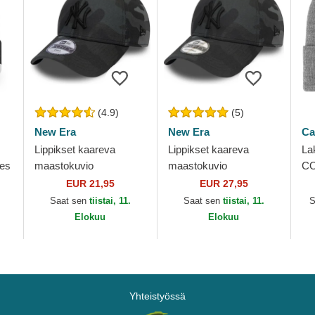
(4.9)
(5)
New Era
New Era
Ca
Lippikset kaareva
Lippikset kaareva
La
ees
maastokuvio
maastokuvio
CO
säädettävä nauha
säädettävä nauha
Tu
EUR 21,95
EUR 27,95
lapsille 9FORTY League
9FORTY League
Saat sen
tiistai, 11.
Saat sen
tiistai, 11.
S
Essential New York
Essential New York
Elokuu
Elokuu
Yankees...
Yankees MLB New Era
Yhteistyössä