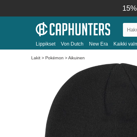
15% 
Lippikset
Von Dutch
New Era
Kaikki valm
Lakit
>
Pokémon
>
Aikuinen