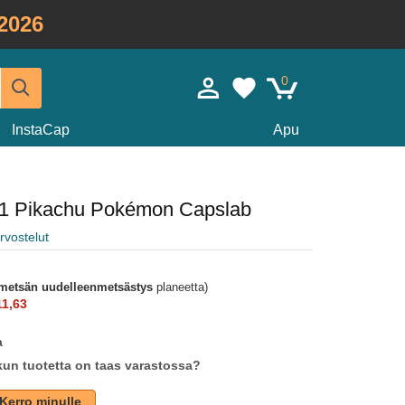
2026
0
InstaCap
Apu
K1 Pikachu Pokémon Capslab
rvostelut
metsän uudelleenmetsästys
planeetta)
1,63
a
un tuotetta on taas varastossa?
Kerro minulle