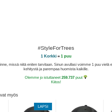
#StyleForTrees
1 Korkki
=
1 puu
sinne, missä niitä eniten tarvitaan. Sinun avullasi voimme 1 puu vie
kehitystä ja parempaa huomista kaikille.
Olemme jo istuttaneet
259.737
puut
Kiitos!
tivat myös
LAPSI