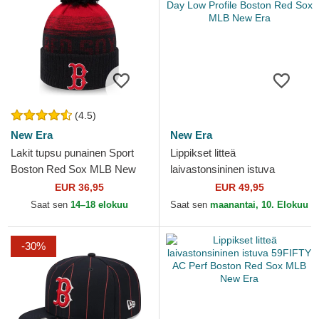
(4.5)
New Era
New Era
Lakit tupsu punainen Sport
Lippikset litteä
Boston Red Sox MLB New
laivastonsininen istuva
Era
59FIFTY Day Low Profile
EUR 36,95
EUR 49,95
Boston Red Sox MLB New
Saat sen
14–18 elokuu
Saat sen
maanantai, 10. Elokuu
Era
-30%