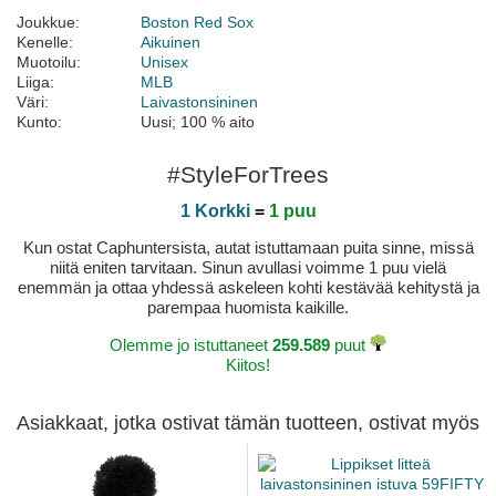
Joukkue:
Boston Red Sox
Kenelle:
Aikuinen
Muotoilu:
Unisex
Liiga:
MLB
Väri:
Laivastonsininen
Kunto:
Uusi; 100 % aito
#StyleForTrees
1 Korkki
=
1 puu
Kun ostat Caphuntersista, autat istuttamaan puita sinne, missä
niitä eniten tarvitaan. Sinun avullasi voimme 1 puu vielä
enemmän ja ottaa yhdessä askeleen kohti kestävää kehitystä ja
parempaa huomista kaikille.
Olemme jo istuttaneet
259.589
puut
Kiitos!
Asiakkaat, jotka ostivat tämän tuotteen, ostivat myös