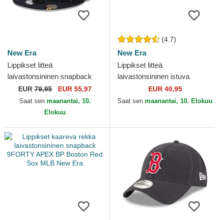
(4.7)
New Era
New Era
Lippikset litteä
Lippikset litteä
laivastonsininen snapback
laivastonsininen istuva
9FIFTY Pinstripe Visor Clip
59FIFTY AC Perf Boston Red
EUR
79,95
EUR 55,97
EUR 40,95
Boston Red Sox MLB New
Sox MLB New Era
Saat sen
maanantai, 10.
Saat sen
maanantai, 10. Elokuu
Era
Elokuu