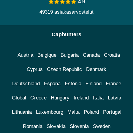
4.9
49319 asiakasarvostelut
Caphunters
Austria
Belgique
Bulgaria
Canada
Croatia
Cyprus
Czech Republic
Denmark
Deutschland
España
Estonia
Finland
France
Global
Greece
Hungary
Ireland
Italia
Latvia
Lithuania
Luxembourg
Malta
Poland
Portugal
Romania
Slovakia
Slovenia
Sweden