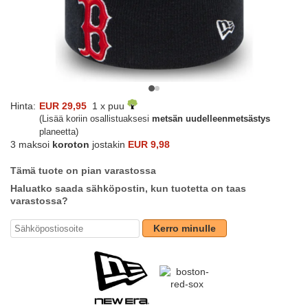
Hinta:
EUR 29,95
1 x puu
(Lisää koriin osallistuaksesi
metsän uudelleenmetsästys
planeetta)
3 maksoi
koroton
jostakin
EUR 9,98
Tämä tuote on pian varastossa
Haluatko saada sähköpostin, kun tuotetta on taas
varastossa?
Kerro minulle