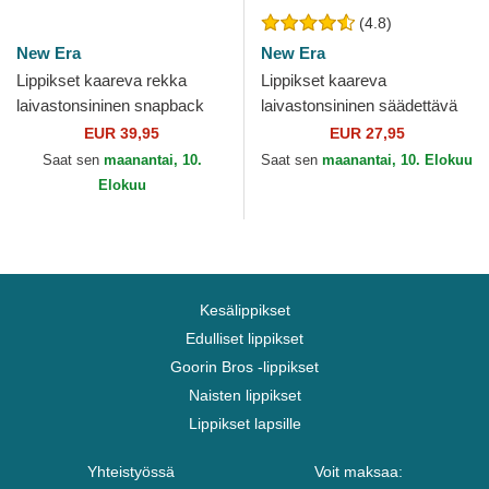
(4.8)
New Era
New Era
Lippikset kaareva rekka
Lippikset kaareva
laivastonsininen snapback
laivastonsininen säädettävä
9FORTY APEX BP Boston
nauha 9TWENTY Core
EUR 39,95
EUR 27,95
Red Sox MLB New Era
Classic Boston Red Sox
Saat sen
maanantai, 10.
Saat sen
maanantai, 10. Elokuu
MLB New Era
Elokuu
Kesälippikset
Edulliset lippikset
Goorin Bros -lippikset
Naisten lippikset
Lippikset lapsille
Yhteistyössä
Voit maksaa: