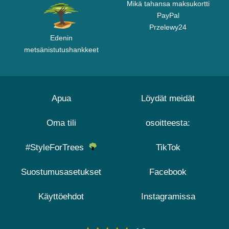
Mikä tahansa maksukortti
PayPal
Przelewy24
Edenin
metsänistutushankkeet
Apua
Löydät meidät
Oma tili
osoitteesta:
#StyleForTrees
TikTok
Suostumusasetukset
Facebook
Käyttöehdot
Instagramissa