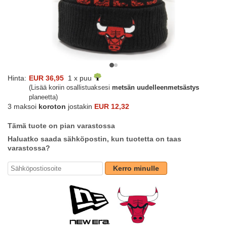
Hinta:
EUR 36,95
1 x puu
(Lisää koriin osallistuaksesi
metsän uudelleenmetsästys
planeetta)
3 maksoi
koroton
jostakin
EUR 12,32
Tämä tuote on pian varastossa
Haluatko saada sähköpostin, kun tuotetta on taas
varastossa?
Kerro minulle