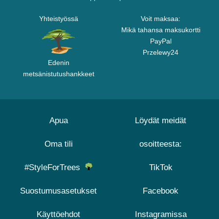
Yhteistyössä
Voit maksaa:
Mikä tahansa maksukortti
PayPal
Przelewy24
Edenin
metsänistutushankkeet
Apua
Löydät meidät
Oma tili
osoitteesta:
#StyleForTrees
TikTok
Suostumusasetukset
Facebook
Käyttöehdot
Instagramissa