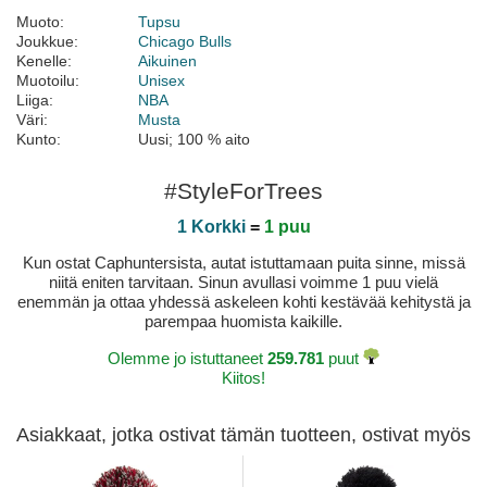
Muoto:
Tupsu
Joukkue:
Chicago Bulls
Kenelle:
Aikuinen
Muotoilu:
Unisex
Liiga:
NBA
Väri:
Musta
Kunto:
Uusi; 100 % aito
#StyleForTrees
1 Korkki
=
1 puu
Kun ostat Caphuntersista, autat istuttamaan puita sinne, missä
niitä eniten tarvitaan. Sinun avullasi voimme 1 puu vielä
enemmän ja ottaa yhdessä askeleen kohti kestävää kehitystä ja
parempaa huomista kaikille.
Olemme jo istuttaneet
259.781
puut
Kiitos!
Asiakkaat, jotka ostivat tämän tuotteen, ostivat myös