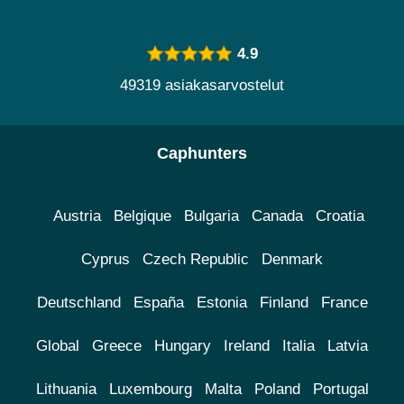
4.9
49319 asiakasarvostelut
Caphunters
Austria
Belgique
Bulgaria
Canada
Croatia
Cyprus
Czech Republic
Denmark
Deutschland
España
Estonia
Finland
France
Global
Greece
Hungary
Ireland
Italia
Latvia
Lithuania
Luxembourg
Malta
Poland
Portugal