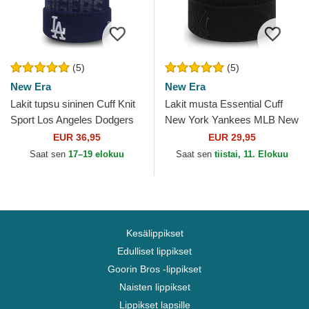
(5)
(5)
New Era
New Era
Lakit tupsu sininen Cuff Knit
Lakit musta Essential Cuff
Sport Los Angeles Dodgers
New York Yankees MLB New
MLB New Era
Era
EUR 36,95
EUR 29,95
Saat sen
17–19 elokuu
Saat sen
tiistai, 11. Elokuu
Kesälippikset
Edulliset lippikset
Goorin Bros -lippikset
Naisten lippikset
Lippikset lapsille