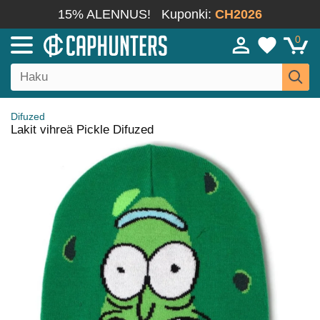
15% ALENNUS!
Kuponki:
CH2026
0
Difuzed
Lakit vihreä Pickle Difuzed