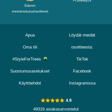
Przelewy24
Edenin
metsänistutushankkeet
Apua
Löydät meidät
Oma tili
osoitteesta:
#StyleForTrees
TikTok
Suostumusasetukset
Facebook
Käyttöehdot
Instagramissa
4.9
49319 asiakasarvostelut