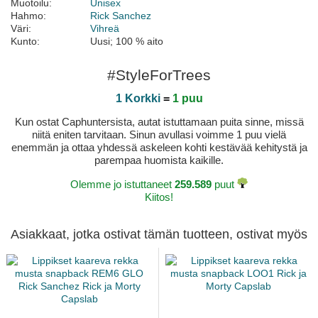
Muotoilu:
Unisex
Hahmo:
Rick Sanchez
Väri:
Vihreä
Kunto:
Uusi; 100 % aito
#StyleForTrees
1 Korkki
=
1 puu
Kun ostat Caphuntersista, autat istuttamaan puita sinne, missä
niitä eniten tarvitaan. Sinun avullasi voimme 1 puu vielä
enemmän ja ottaa yhdessä askeleen kohti kestävää kehitystä ja
parempaa huomista kaikille.
Olemme jo istuttaneet
259.589
puut
Kiitos!
Asiakkaat, jotka ostivat tämän tuotteen, ostivat myös