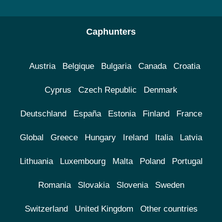
Caphunters
Austria
Belgique
Bulgaria
Canada
Croatia
Cyprus
Czech Republic
Denmark
Deutschland
España
Estonia
Finland
France
Global
Greece
Hungary
Ireland
Italia
Latvia
Lithuania
Luxembourg
Malta
Poland
Portugal
Romania
Slovakia
Slovenia
Sweden
Switzerland
United Kingdom
Other countries