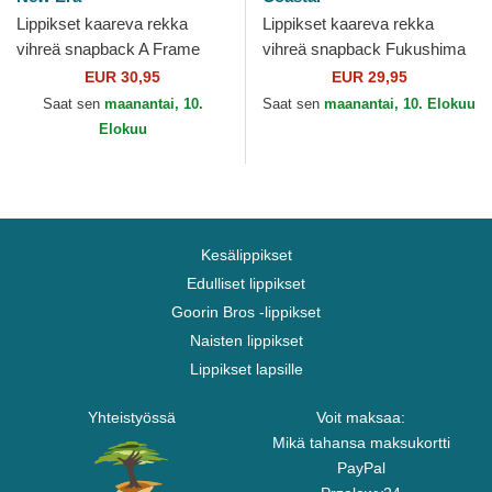
Lippikset kaareva rekka
Lippikset kaareva rekka
vihreä snapback A Frame
vihreä snapback Fukushima
League Essential New York
HFT Coastal
EUR 30,95
EUR 29,95
Yankees MLB New Era
Saat sen
maanantai, 10.
Saat sen
maanantai, 10. Elokuu
Elokuu
Kesälippikset
Edulliset lippikset
Goorin Bros -lippikset
Naisten lippikset
Lippikset lapsille
Yhteistyössä
Voit maksaa:
Mikä tahansa maksukortti
PayPal