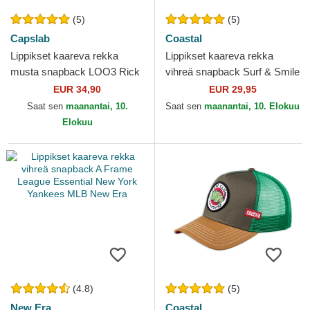
(5)
(5)
Capslab
Coastal
Lippikset kaareva rekka
Lippikset kaareva rekka
musta snapback LOO3 Rick
vihreä snapback Surf & Smile
ja Morty Capslab
HFT Coastal
EUR 34,90
EUR 29,95
Saat sen
maanantai, 10.
Saat sen
maanantai, 10. Elokuu
Elokuu
(4.8)
(5)
New Era
Coastal