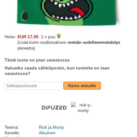
Hinta:
EUR 17,95
1 x puu
(Lisää koriin osallistuaksesi
metsän uudelleenmetsästys
planeetta)
Tämä tuote on pian varastossa
Haluatko saada sähköpostin, kun tuotetta on taas
varastossa?
Kerro minulle
Teema:
Rick ja Morty
Kenelle:
Aikuinen