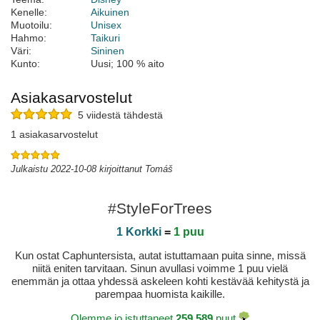
Kenelle:
Aikuinen
Muotoilu:
Unisex
Hahmo:
Taikuri
Väri:
Sininen
Kunto:
Uusi; 100 % aito
Asiakasarvostelut
5 viidestä tähdestä
1 asiakasarvostelut
Julkaistu 2022-10-08 kirjoittanut Tomáš
#StyleForTrees
1 Korkki
=
1 puu
Kun ostat Caphuntersista, autat istuttamaan puita sinne, missä
niitä eniten tarvitaan. Sinun avullasi voimme 1 puu vielä
enemmän ja ottaa yhdessä askeleen kohti kestävää kehitystä ja
parempaa huomista kaikille.
Olemme jo istuttaneet
259.589
puut