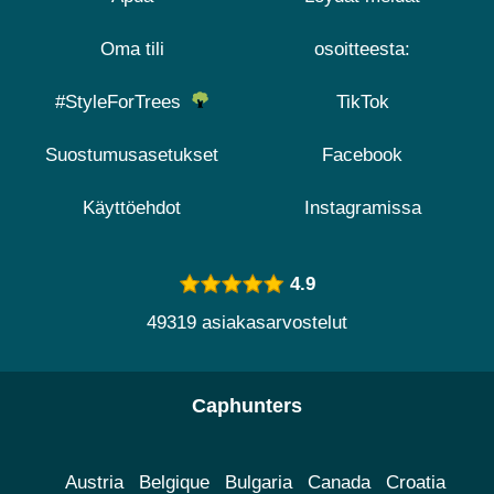
Oma tili
osoitteesta:
#StyleForTrees
TikTok
Suostumusasetukset
Facebook
Käyttöehdot
Instagramissa
4.9
49319 asiakasarvostelut
Caphunters
Austria
Belgique
Bulgaria
Canada
Croatia