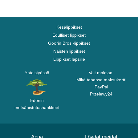
Kesälippikset
Edulliset lippikset
Goorin Bros -lippikset
Naisten lippikset
Lippikset lapsille
Yhteistyössä
Voit maksaa:
Mikä tahansa maksukortti
PayPal
Przelewy24
Edenin
metsänistutushankkeet
Apua
Löydät meidät