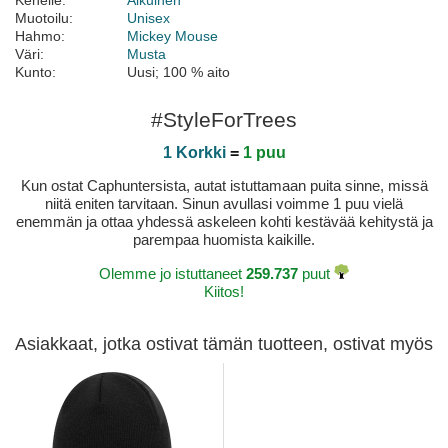
Kenelle:
Aikuinen
Muotoilu:
Unisex
Hahmo:
Mickey Mouse
Väri:
Musta
Kunto:
Uusi; 100 % aito
#StyleForTrees
1 Korkki
=
1 puu
Kun ostat Caphuntersista, autat istuttamaan puita sinne, missä
niitä eniten tarvitaan. Sinun avullasi voimme 1 puu vielä
enemmän ja ottaa yhdessä askeleen kohti kestävää kehitystä ja
parempaa huomista kaikille.
Olemme jo istuttaneet
259.737
puut
Kiitos!
Asiakkaat, jotka ostivat tämän tuotteen, ostivat myös