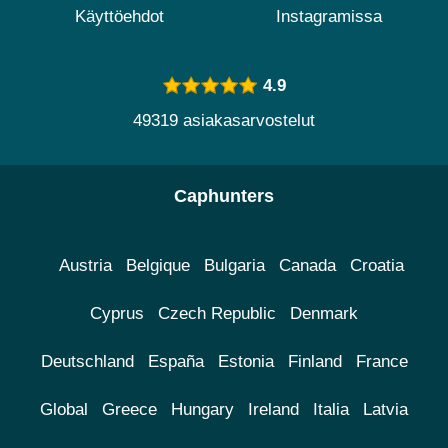
Käyttöehdot
Instagramissa
4.9
49319 asiakasarvostelut
Caphunters
Austria
Belgique
Bulgaria
Canada
Croatia
Cyprus
Czech Republic
Denmark
Deutschland
España
Estonia
Finland
France
Global
Greece
Hungary
Ireland
Italia
Latvia