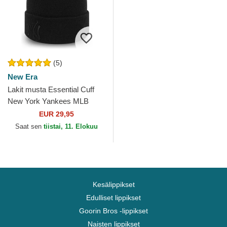
(5)
New Era
Lakit musta Essential Cuff
New York Yankees MLB
New Era
EUR 29,95
Saat sen
tiistai, 11. Elokuu
Kesälippikset
Edulliset lippikset
Goorin Bros -lippikset
Naisten lippikset