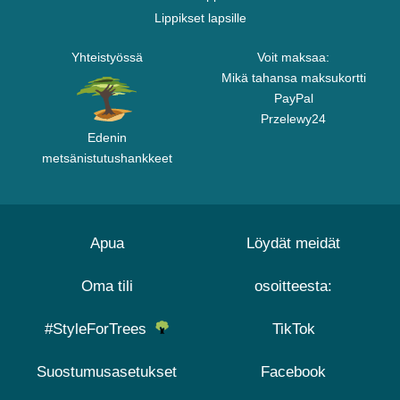
Lippikset lapsille
Yhteistyössä
Voit maksaa:
Mikä tahansa maksukortti
PayPal
Przelewy24
Edenin
metsänistutushankkeet
Apua
Löydät meidät
Oma tili
osoitteesta:
#StyleForTrees
TikTok
Suostumusasetukset
Facebook