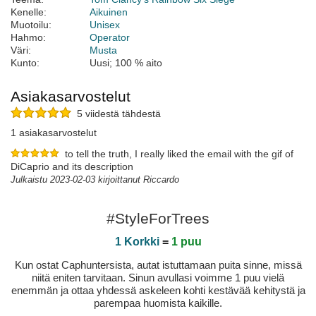
Kenelle:
Aikuinen
Muotoilu:
Unisex
Hahmo:
Operator
Väri:
Musta
Kunto:
Uusi; 100 % aito
Asiakasarvostelut
5 viidestä tähdestä
1 asiakasarvostelut
to tell the truth, I really liked the email with the gif of
DiCaprio and its description
Julkaistu 2023-02-03 kirjoittanut Riccardo
#StyleForTrees
1 Korkki
=
1 puu
Kun ostat Caphuntersista, autat istuttamaan puita sinne, missä
niitä eniten tarvitaan. Sinun avullasi voimme 1 puu vielä
enemmän ja ottaa yhdessä askeleen kohti kestävää kehitystä ja
parempaa huomista kaikille.