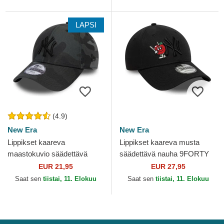
MLB New Era
LAPSI
(4.9)
New Era
New Era
Lippikset kaareva
Lippikset kaareva musta
maastokuvio säädettävä
säädettävä nauha 9FORTY
nauha lapsille 9FORTY
Tonal Icon New York
EUR 21,95
EUR 27,95
League Essential New York
Yankees MLB New Era
Saat sen
tiistai, 11. Elokuu
Saat sen
tiistai, 11. Elokuu
Yankees...