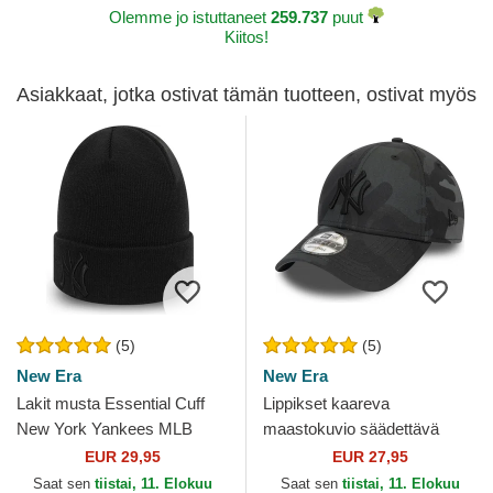
Olemme jo istuttaneet
259.737
puut
Kiitos!
Asiakkaat, jotka ostivat tämän tuotteen, ostivat myös
(5)
(5)
New Era
New Era
Lakit musta Essential Cuff
Lippikset kaareva
New York Yankees MLB
maastokuvio säädettävä
New Era
nauha 9FORTY League
EUR 29,95
EUR 27,95
Essential New York Yankees
Saat sen
tiistai, 11. Elokuu
Saat sen
tiistai, 11. Elokuu