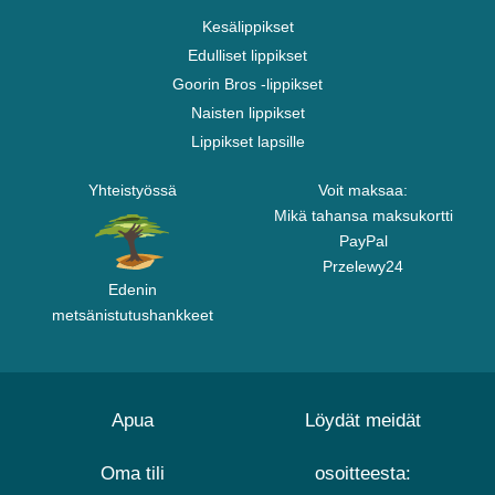
Kesälippikset
Edulliset lippikset
Goorin Bros -lippikset
Naisten lippikset
Lippikset lapsille
Yhteistyössä
Voit maksaa:
Mikä tahansa maksukortti
PayPal
Przelewy24
Edenin
metsänistutushankkeet
Apua
Löydät meidät
Oma tili
osoitteesta: