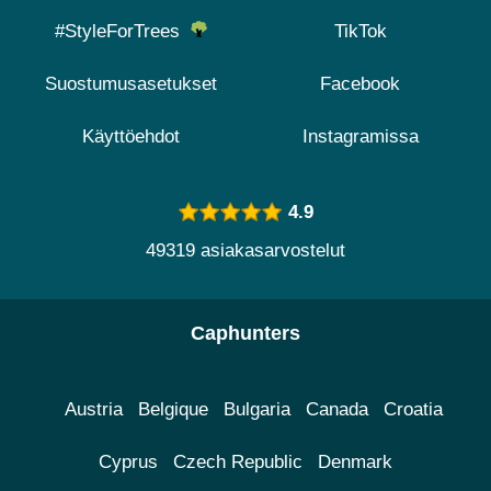
#StyleForTrees
TikTok
Suostumusasetukset
Facebook
Käyttöehdot
Instagramissa
4.9
49319 asiakasarvostelut
Caphunters
Austria
Belgique
Bulgaria
Canada
Croatia
Cyprus
Czech Republic
Denmark