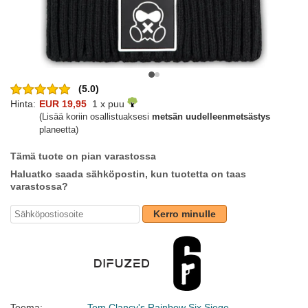
(5.0)
Hinta:
EUR 19,95
1 x puu
(Lisää koriin osallistuaksesi
metsän uudelleenmetsästys
planeetta)
Tämä tuote on pian varastossa
Haluatko saada sähköpostin, kun tuotetta on taas
varastossa?
Kerro minulle
Teema:
Tom Clancy's Rainbow Six Siege