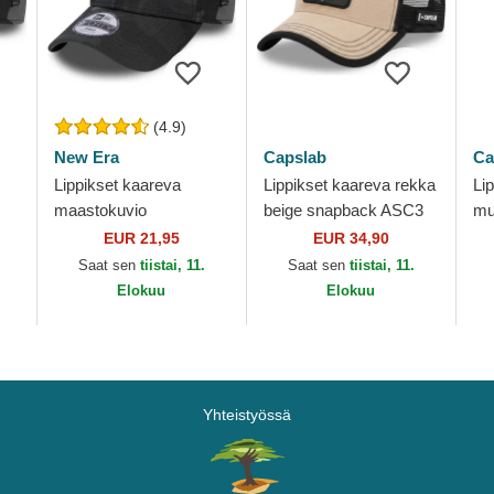
(4.9)
New Era
Capslab
Ca
Lippikset kaareva
Lippikset kaareva rekka
Li
maastokuvio
beige snapback ASC3
mu
säädettävä nauha
ALT2B Altair Assassin's
BL
EUR 21,95
EUR 34,90
lapsille 9FORTY League
Creed Capslab
Ca
Saat sen
tiistai, 11.
Saat sen
tiistai, 11.
Essential New York
Elokuu
Elokuu
ra
Yankees...
Yhteistyössä