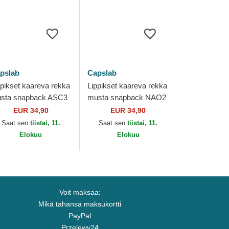
pslab
Capslab
ppikset kaareva rekka
Lippikset kaareva rekka
sta snapback ASC3
musta snapback NAO2
AB Assassin's Creed
Fujibayashi Naoe
EUR 34,90
EUR 34,90
pslab
Assassin's Creed
Saat sen
tiistai, 11.
Saat sen
tiistai, 11.
Capslab
Elokuu
Elokuu
Voit maksaa:
Mikä tahansa maksukortti
PayPal
Przelewy24