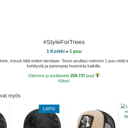
#StyleForTrees
1 Korkki
=
1 puu
sinne, missä niitä eniten tarvitaan. Sinun avullasi voimme 1 puu vie
kehitystä ja parempaa huomista kaikille.
Olemme jo istuttaneet
259.737
puut
Kiitos!
tivat myös
LAPSI