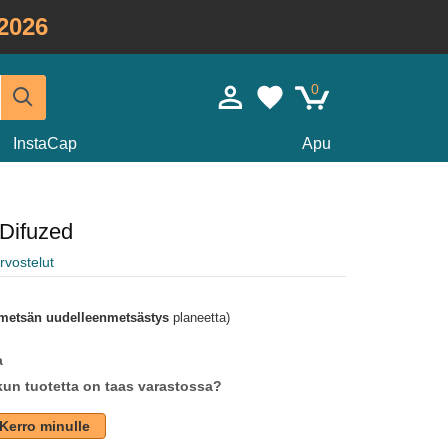
2026
0
InstaCap
Apu
Difuzed
rvostelut
metsän uudelleenmetsästys
planeetta)
a
un tuotetta on taas varastossa?
Kerro minulle