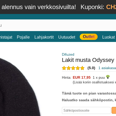
alennus vain verkkosivuilta!
Kuponki:
CH
Outlet
istajat
Pojalle
Lahjakortit
Uutuudet
Luokat
Difuzed
Lakit musta Odyssey 
(5.0)
1 asiakasa
Hinta:
EUR 17,95
1 x puu
(Lisää koriin osallistuaksesi
Tämä tuote on pian varastoss
Haluatko saada sähköpostin, k