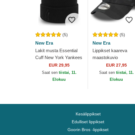
(5)
(5)
New Era
New Era
Lakit musta Essential
Lippikset kaareva
Cuff New York Yankees
maastokuvio
MLB New Era
säädettävä nauha
EUR 29,95
EUR 27,95
9FORTY League
Saat sen
tiistai, 11.
Saat sen
tiistai, 11.
Essential New York
Elokuu
Elokuu
Yankees MLB New E
Kesälippikset
Edulliset lippikset
Goorin Bros -lippikset