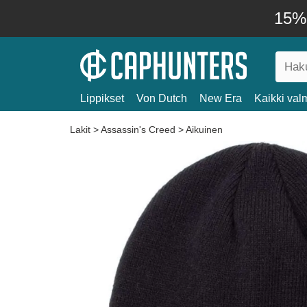
15% 
Lippikset
Von Dutch
New Era
Kaikki valm
Lakit
>
Assassin's Creed
>
Aikuinen