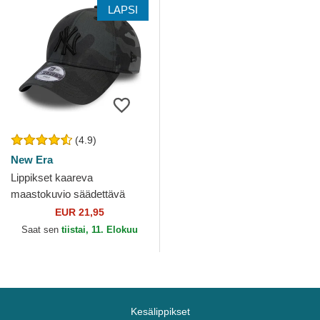
LAPSI
(4.9)
New Era
Lippikset kaareva
maastokuvio säädettävä
nauha lapsille 9FORTY
EUR 21,95
League Essential New York
Saat sen
tiistai, 11. Elokuu
Yankees...
Kesälippikset