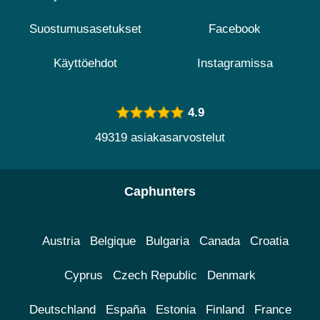
Suostumusasetukset
Facebook
Käyttöehdot
Instagramissa
4.9
49319 asiakasarvostelut
Caphunters
Austria
Belgique
Bulgaria
Canada
Croatia
Cyprus
Czech Republic
Denmark
Deutschland
España
Estonia
Finland
France