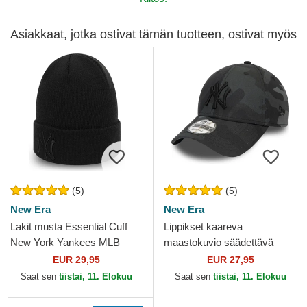
Asiakkaat, jotka ostivat tämän tuotteen, ostivat myös
(5)
(5)
New Era
New Era
Lakit musta Essential Cuff
Lippikset kaareva
New York Yankees MLB
maastokuvio säädettävä
New Era
nauha 9FORTY League
EUR 29,95
EUR 27,95
Essential New York Yankees
Saat sen
tiistai, 11. Elokuu
Saat sen
tiistai, 11. Elokuu
MLB New Era