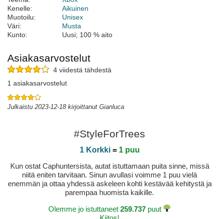
Kenelle:
Aikuinen
Muotoilu:
Unisex
Väri:
Musta
Kunto:
Uusi; 100 % aito
Asiakasarvostelut
4 viidestä tähdestä
1 asiakasarvostelut
Julkaistu 2023-12-18 kirjoittanut Gianluca
#StyleForTrees
1 Korkki
=
1 puu
Kun ostat Caphuntersista, autat istuttamaan puita sinne, missä
niitä eniten tarvitaan. Sinun avullasi voimme 1 puu vielä
enemmän ja ottaa yhdessä askeleen kohti kestävää kehitystä ja
parempaa huomista kaikille.
Olemme jo istuttaneet
259.737
puut
Kiitos!