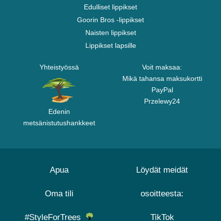
Edulliset lippikset
Goorin Bros -lippikset
Naisten lippikset
Lippikset lapsille
Yhteistyössä
Voit maksaa:
Mikä tahansa maksukortti
PayPal
Przelewy24
Edenin
metsänistutushankkeet
Apua
Löydät meidät
Oma tili
osoitteesta:
#StyleForTrees
TikTok