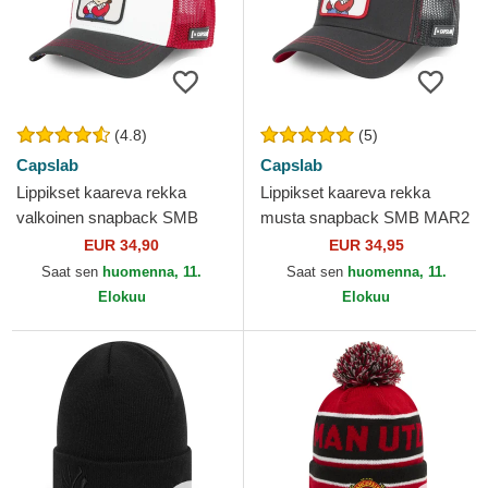
(4.8)
(5)
Capslab
Capslab
Lippikset kaareva rekka
Lippikset kaareva rekka
valkoinen snapback SMB
musta snapback SMB MAR2
MAR Bros. Mario Super
Bros. Mario Super Mario
EUR 34,90
EUR 34,95
Mario Bros. Capslab
Bros. Capslab
Saat sen
huomenna, 11.
Saat sen
huomenna, 11.
Elokuu
Elokuu