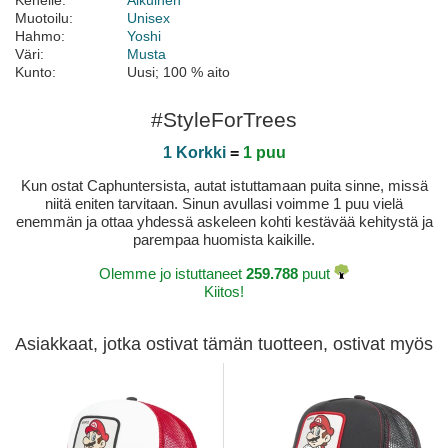
Kenelle:
Aikuinen
Muotoilu:
Unisex
Hahmo:
Yoshi
Väri:
Musta
Kunto:
Uusi; 100 % aito
#StyleForTrees
1 Korkki
=
1 puu
Kun ostat Caphuntersista, autat istuttamaan puita sinne, missä
niitä eniten tarvitaan. Sinun avullasi voimme 1 puu vielä
enemmän ja ottaa yhdessä askeleen kohti kestävää kehitystä ja
parempaa huomista kaikille.
Olemme jo istuttaneet
259.788
puut
Kiitos!
Asiakkaat, jotka ostivat tämän tuotteen, ostivat myös