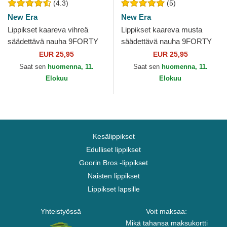
(4.3)
(5)
New Era
New Era
Lippikset kaareva vihreä
Lippikset kaareva musta
säädettävä nauha 9FORTY
säädettävä nauha 9FORTY
Outline New York Yankees
Pop Outline New York
EUR 25,95
EUR 25,95
MLB New Era
Yankees MLB New Era
Saat sen
huomenna, 11.
Saat sen
huomenna, 11.
Elokuu
Elokuu
Kesälippikset
Edulliset lippikset
Goorin Bros -lippikset
Naisten lippikset
Lippikset lapsille
Yhteistyössä
Voit maksaa:
Mikä tahansa maksukortti