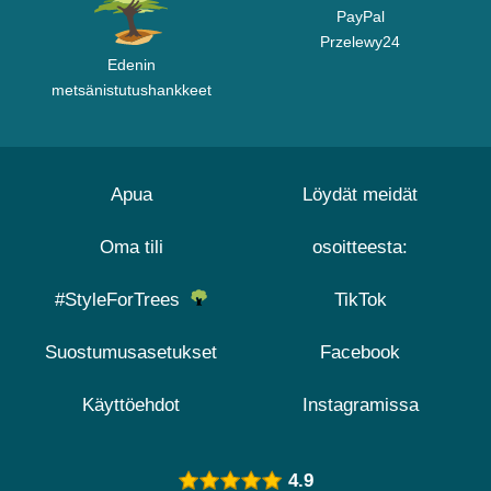
PayPal
Przelewy24
Edenin
metsänistutushankkeet
Apua
Löydät meidät
Oma tili
osoitteesta:
#StyleForTrees
TikTok
Suostumusasetukset
Facebook
Käyttöehdot
Instagramissa
4.9