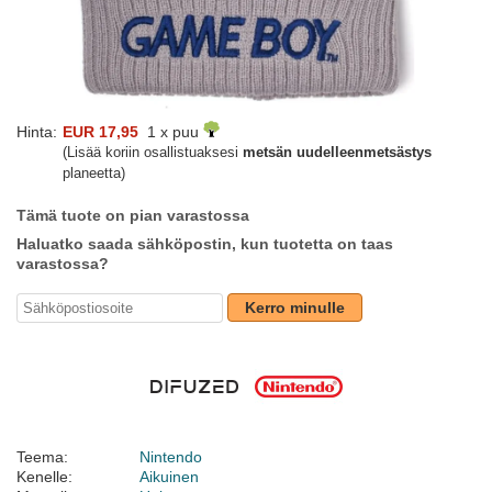
Hinta:
EUR 17,95
1 x puu
(Lisää koriin osallistuaksesi
metsän uudelleenmetsästys
planeetta)
Tämä tuote on pian varastossa
Haluatko saada sähköpostin, kun tuotetta on taas
varastossa?
Kerro minulle
Teema:
Nintendo
Kenelle:
Aikuinen