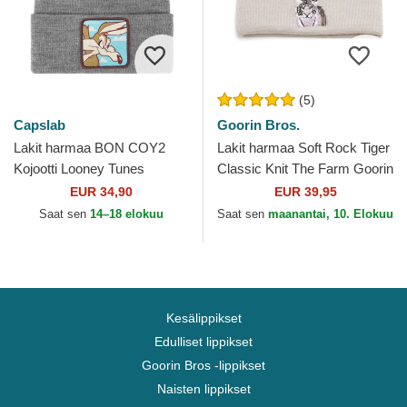
(5)
Capslab
Goorin Bros.
Lakit harmaa BON COY2
Lakit harmaa Soft Rock Tiger
Kojootti Looney Tunes
Classic Knit The Farm Goorin
Capslab
Bros.
EUR 34,90
EUR 39,95
Saat sen
14–18 elokuu
Saat sen
maanantai, 10. Elokuu
Kesälippikset
Edulliset lippikset
Goorin Bros -lippikset
Naisten lippikset