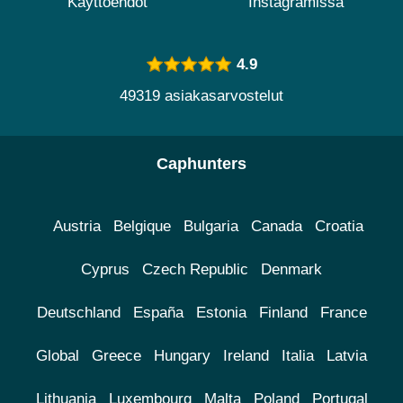
Käyttöehdot
Instagramissa
4.9
49319 asiakasarvostelut
Caphunters
Austria
Belgique
Bulgaria
Canada
Croatia
Cyprus
Czech Republic
Denmark
Deutschland
España
Estonia
Finland
France
Global
Greece
Hungary
Ireland
Italia
Latvia
Lithuania
Luxembourg
Malta
Poland
Portugal