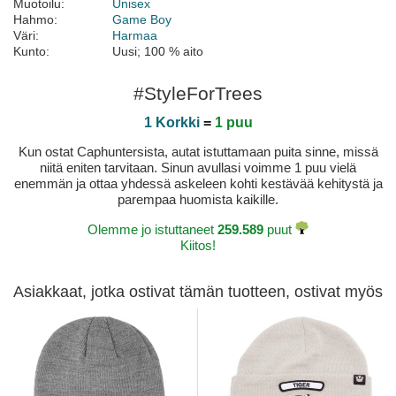
Muotoilu:
Unisex
Hahmo:
Game Boy
Väri:
Harmaa
Kunto:
Uusi; 100 % aito
#StyleForTrees
1 Korkki
=
1 puu
Kun ostat Caphuntersista, autat istuttamaan puita sinne, missä
niitä eniten tarvitaan. Sinun avullasi voimme 1 puu vielä
enemmän ja ottaa yhdessä askeleen kohti kestävää kehitystä ja
parempaa huomista kaikille.
Olemme jo istuttaneet
259.589
puut
Kiitos!
Asiakkaat, jotka ostivat tämän tuotteen, ostivat myös