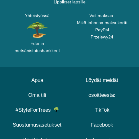
Lippikset lapsille
Yhteistyössä
Voit maksaa:
Mikä tahansa maksukortti
PayPal
Przelewy24
Edenin
metsänistutushankkeet
Apua
Löydät meidät
Oma tili
osoitteesta:
#StyleForTrees
TikTok
Suostumusasetukset
Facebook