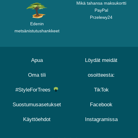
Mikä tahansa maksukortti
PayPal
Przelewy24
Edenin
metsänistutushankkeet
Apua
Löydät meidät
Oma tili
osoitteesta:
#StyleForTrees
TikTok
Suostumusasetukset
Facebook
Käyttöehdot
Instagramissa