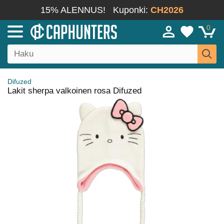
15% ALENNUS!
Kuponki:
CH2026
0
Difuzed
Lakit sherpa valkoinen rosa Difuzed