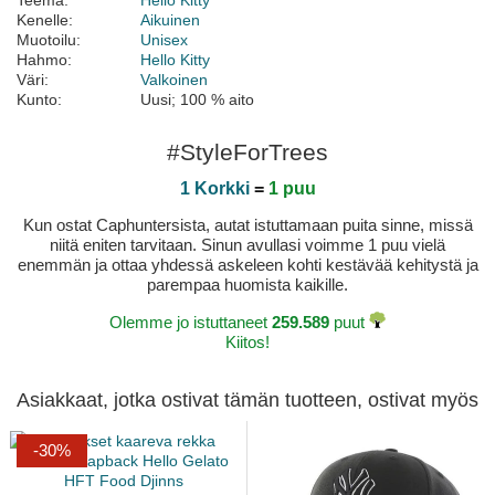
Teema:
Hello Kitty
Kenelle:
Aikuinen
Muotoilu:
Unisex
Hahmo:
Hello Kitty
Väri:
Valkoinen
Kunto:
Uusi; 100 % aito
#StyleForTrees
1 Korkki
=
1 puu
Kun ostat Caphuntersista, autat istuttamaan puita sinne, missä
niitä eniten tarvitaan. Sinun avullasi voimme 1 puu vielä
enemmän ja ottaa yhdessä askeleen kohti kestävää kehitystä ja
parempaa huomista kaikille.
Olemme jo istuttaneet
259.589
puut
Kiitos!
Asiakkaat, jotka ostivat tämän tuotteen, ostivat myös
-30%