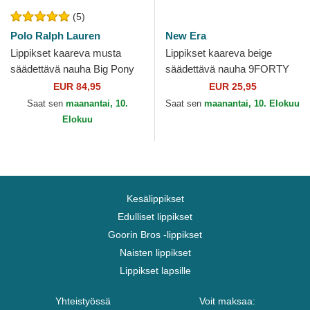
(5)
Polo Ralph Lauren
New Era
Lippikset kaareva musta
Lippikset kaareva beige
säädettävä nauha Big Pony
säädettävä nauha 9FORTY
Chino Classic Sport Polo
League Essential New York
EUR 84,95
EUR 25,95
Ralph Lauren
Yankees MLB New Era
Saat sen
maanantai, 10.
Saat sen
maanantai, 10. Elokuu
Elokuu
Kesälippikset
Edulliset lippikset
Goorin Bros -lippikset
Naisten lippikset
Lippikset lapsille
Yhteistyössä
Voit maksaa: