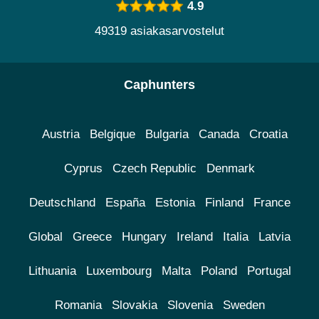
4.9
49319 asiakasarvostelut
Caphunters
Austria
Belgique
Bulgaria
Canada
Croatia
Cyprus
Czech Republic
Denmark
Deutschland
España
Estonia
Finland
France
Global
Greece
Hungary
Ireland
Italia
Latvia
Lithuania
Luxembourg
Malta
Poland
Portugal
Romania
Slovakia
Slovenia
Sweden