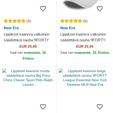
(5)
(5)
New Era
New Era
Lippikset kaareva valkoinen
Lippikset kaareva valkoinen
säädettävä nauha 9FORTY
säädettävä nauha 9FORTY
League Essential New York
League Essential Los
EUR 25,95
EUR 25,95
Yankees MLB New Era
Angeles Dodgers MLB New
Saat sen
maanantai, 10.
Saat sen
maanantai, 10. Elokuu
Era
Elokuu